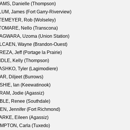
AMS, Danielle (Thompson)
UM, James (Fort Garry-Riverview)
TEMEYER, Rob (Wolseley)
TOMARE, Nello (Transcona)
AGWARA, Uzoma (Union Station)
LCAEN, Wayne (Brandon-Ouest)
EZA, Jeff (Portage la Prairie)
NDLE, Kelly (Thompson)
SHKO, Tyler (Lagimodiere)
R, Diljeet (Burrows)
HIE, Ian (Keewatinook)
AM, Jodie (Agassiz)
BLE, Renee (Southdale)
N, Jennifer (Fort Richmond)
RKE, Eileen (Agassiz)
MPTON, Carla (Tuxedo)