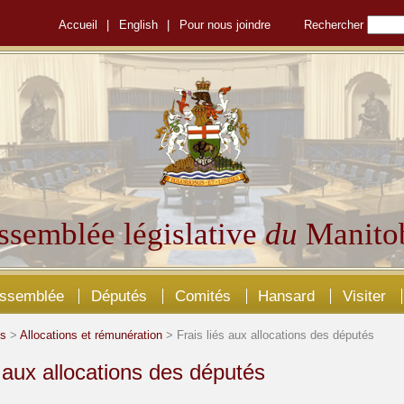
Accueil
|
English
|
Pour nous joindre
Rechercher
ssemblée législative
du
Manito
Assemblée
Députés
Comités
Hansard
Visiter
és
>
Allocations et rémunération
> Frais liés aux allocations des députés
s aux allocations des députés