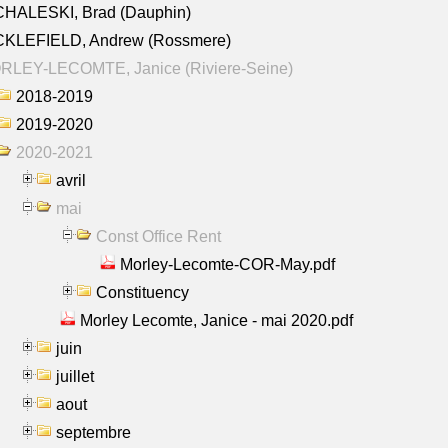
CHALESKI, Brad (Dauphin)
CKLEFIELD, Andrew (Rossmere)
RLEY-LECOMTE, Janice (Riviere-Seine)
2018-2019
2019-2020
2020-2021
avril
mai
Const Office Rent
Morley-Lecomte-COR-May.pdf
Constituency
Morley Lecomte, Janice - mai 2020.pdf
juin
juillet
aout
septembre