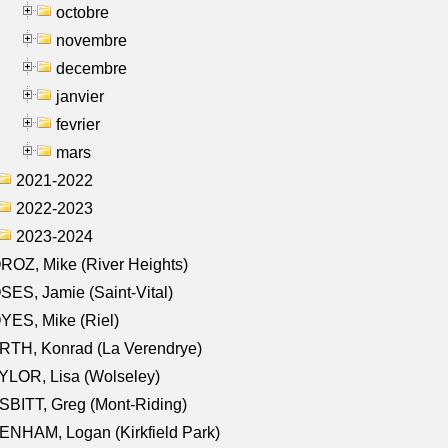
octobre
novembre
decembre
janvier
fevrier
mars
2021-2022
2022-2023
2023-2024
OZ, Mike (River Heights)
ES, Jamie (Saint-Vital)
ES, Mike (Riel)
RTH, Konrad (La Verendrye)
LOR, Lisa (Wolseley)
BITT, Greg (Mont-Riding)
NHAM, Logan (Kirkfield Park)