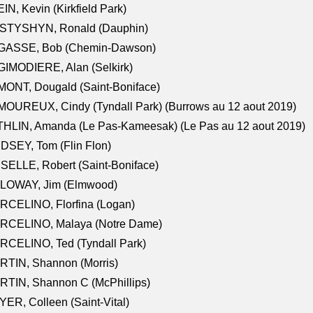
IN, Kevin (Kirkfield Park)
STYSHYN, Ronald (Dauphin)
GASSE, Bob (Chemin-Dawson)
IMODIERE, Alan (Selkirk)
ONT, Dougald (Saint-Boniface)
OUREUX, Cindy (Tyndall Park) (Burrows au 12 aout 2019)
HLIN, Amanda (Le Pas-Kameesak) (Le Pas au 12 aout 2019)
DSEY, Tom (Flin Flon)
SELLE, Robert (Saint-Boniface)
LOWAY, Jim (Elmwood)
RCELINO, Florfina (Logan)
RCELINO, Malaya (Notre Dame)
RCELINO, Ted (Tyndall Park)
RTIN, Shannon (Morris)
TIN, Shannon C (McPhillips)
ER, Colleen (Saint-Vital)