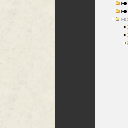
MI
MI
MO