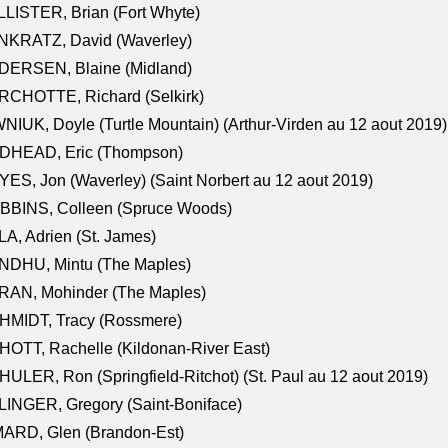
LISTER, Brian (Fort Whyte)
NKRATZ, David (Waverley)
DERSEN, Blaine (Midland)
RCHOTTE, Richard (Selkirk)
NIUK, Doyle (Turtle Mountain) (Arthur-Virden au 12 aout 2019)
DHEAD, Eric (Thompson)
ES, Jon (Waverley) (Saint Norbert au 12 aout 2019)
BBINS, Colleen (Spruce Woods)
A, Adrien (St. James)
NDHU, Mintu (The Maples)
RAN, Mohinder (The Maples)
HMIDT, Tracy (Rossmere)
OTT, Rachelle (Kildonan-River East)
ULER, Ron (Springfield-Ritchot) (St. Paul au 12 aout 2019)
INGER, Gregory (Saint-Boniface)
ARD, Glen (Brandon-Est)