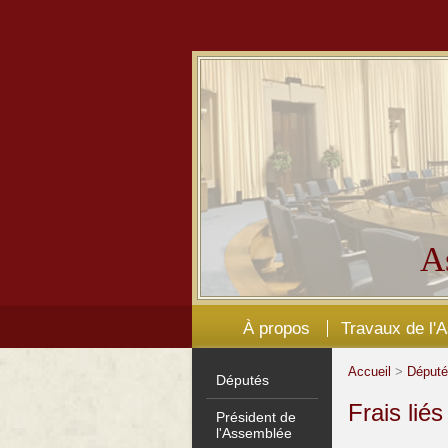
A
À propos
Travaux de l'
Accueil
>
Déput
Députés
Frais lié
Président de
l'Assemblée