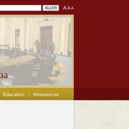
A
A
A
ba
Éducation
Ressources