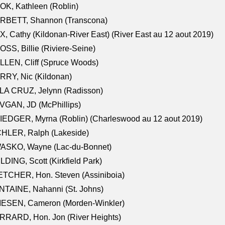
K, Kathleen (Roblin)
RBETT, Shannon (Transcona)
, Cathy (Kildonan-River East) (River East au 12 aout 2019)
SS, Billie (Riviere-Seine)
LEN, Cliff (Spruce Woods)
RY, Nic (Kildonan)
LA CRUZ, Jelynn (Radisson)
VGAN, JD (McPhillips)
EDGER, Myrna (Roblin) (Charleswood au 12 aout 2019)
CHLER, Ralph (Lakeside)
ASKO, Wayne (Lac-du-Bonnet)
LDING, Scott (Kirkfield Park)
TCHER, Hon. Steven (Assiniboia)
TAINE, Nahanni (St. Johns)
IESEN, Cameron (Morden-Winkler)
RRARD, Hon. Jon (River Heights)