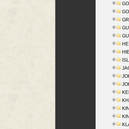
GO
GO
GR
GU
GU
HE
HIE
ISL
JA
JOH
JOH
KEN
KHA
KI
KIN
KL