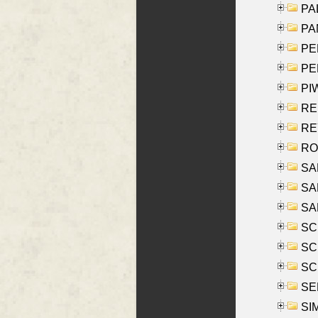
PAL
PA
PE
PE
PIW
RE
REY
RO
SAL
SA
SA
SC
SCH
SCH
SEL
SIM