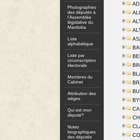
AD
Photographies
des députés à
ALL
l'Assemblée
AL
législative du
Manitoba
AL
AS
Liste
alphabétique
BA
Liste par
BER
circonscription
BI
électorale
BLA
Membres du
Cabinet
BRA
BUS
Attribution des
sièges
BYR
CA
Qui est mon
député?
CHE
CLA
Notes
biographiques
CO
des députés