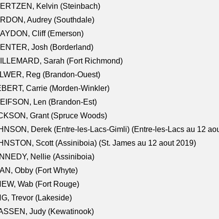
ERTZEN, Kelvin (Steinbach)
RDON, Audrey (Southdale)
AYDON, Cliff (Emerson)
ENTER, Josh (Borderland)
ILLEMARD, Sarah (Fort Richmond)
LWER, Reg (Brandon-Ouest)
BERT, Carrie (Morden-Winkler)
EIFSON, Len (Brandon-Est)
CKSON, Grant (Spruce Woods)
NSON, Derek (Entre-les-Lacs-Gimli) (Entre-les-Lacs au 12 ao
NSTON, Scott (Assiniboia) (St. James au 12 aout 2019)
NEDY, Nellie (Assiniboia)
N, Obby (Fort Whyte)
NEW, Wab (Fort Rouge)
G, Trevor (Lakeside)
ASSEN, Judy (Kewatinook)