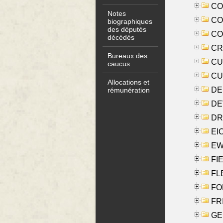
COO
Notes
CO
biographiques
des députés
COX
décédés
CRO
Bureaux des
CUL
caucus
CUR
Allocations et
DE
rémunération
DE
DRI
EI
EW
FIE
FLE
FON
FR
GE