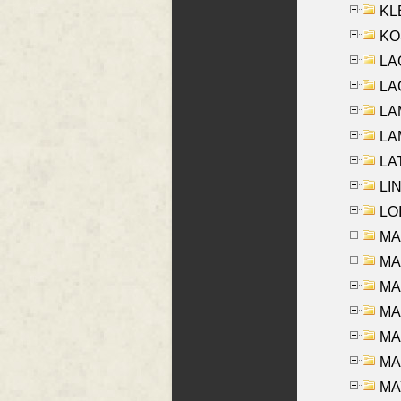
KLE
KO
LA
LAG
LAM
LAM
LAT
LIN
LOI
MA
MA
MA
MA
MA
MAR
MAY