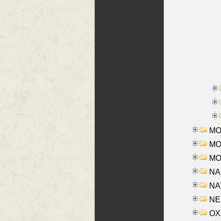
MOR
MOS
MOY
NA
NAY
NES
OXE