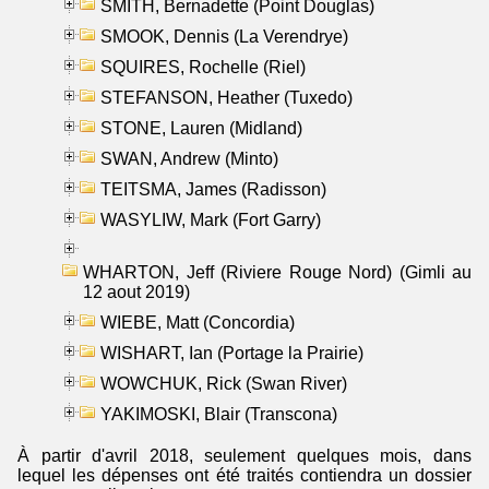
SMITH, Bernadette (Point Douglas)
SMOOK, Dennis (La Verendrye)
SQUIRES, Rochelle (Riel)
STEFANSON, Heather (Tuxedo)
STONE, Lauren (Midland)
SWAN, Andrew (Minto)
TEITSMA, James (Radisson)
WASYLIW, Mark (Fort Garry)
WHARTON, Jeff (Riviere Rouge Nord) (Gimli au
12 aout 2019)
WIEBE, Matt (Concordia)
WISHART, Ian (Portage la Prairie)
WOWCHUK, Rick (Swan River)
YAKIMOSKI, Blair (Transcona)
À partir d'avril 2018, seulement quelques mois, dans
lequel les dépenses ont été traités contiendra un dossier