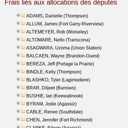
Frais liés aux allocations des députés
ADAMS, Danielle (Thompson)
ALLUM, James (Fort Garry-Riverview)
ALTEMEYER, Rob (Wolseley)
ALTOMARE, Nello (Transcona)
ASAGWARA, Uzoma (Union Station)
BALCAEN, Wayne (Brandon-Ouest)
BEREZA, Jeff (Portage la Prairie)
BINDLE, Kelly (Thompson)
BLASHKO, Tyler (Lagimodiere)
BRAR, Diljeet (Burrows)
BUSHIE, Ian (Keewatinook)
BYRAM, Jodie (Agassiz)
CABLE, Renee (Southdale)
CHEN, Jennifer (Fort Richmond)
CLARKE, Eileen (Agassiz)