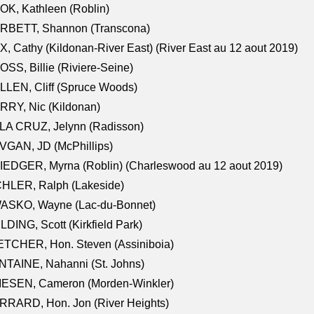
K, Kathleen (Roblin)
RBETT, Shannon (Transcona)
, Cathy (Kildonan-River East) (River East au 12 aout 2019)
SS, Billie (Riviere-Seine)
LEN, Cliff (Spruce Woods)
RY, Nic (Kildonan)
LA CRUZ, Jelynn (Radisson)
VGAN, JD (McPhillips)
EDGER, Myrna (Roblin) (Charleswood au 12 aout 2019)
CHLER, Ralph (Lakeside)
ASKO, Wayne (Lac-du-Bonnet)
LDING, Scott (Kirkfield Park)
TCHER, Hon. Steven (Assiniboia)
TAINE, Nahanni (St. Johns)
IESEN, Cameron (Morden-Winkler)
RRARD, Hon. Jon (River Heights)