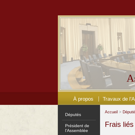
A
À propos
Travaux de l'
Accueil
>
Déput
Députés
Frais lié
Président de
l'Assemblée