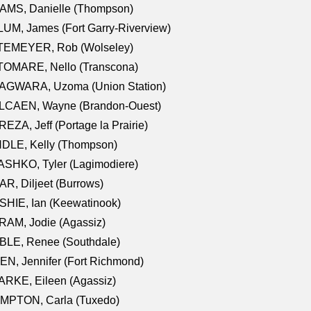
AMS, Danielle (Thompson)
UM, James (Fort Garry-Riverview)
TEMEYER, Rob (Wolseley)
TOMARE, Nello (Transcona)
AGWARA, Uzoma (Union Station)
LCAEN, Wayne (Brandon-Ouest)
EZA, Jeff (Portage la Prairie)
NDLE, Kelly (Thompson)
SHKO, Tyler (Lagimodiere)
R, Diljeet (Burrows)
HIE, Ian (Keewatinook)
AM, Jodie (Agassiz)
BLE, Renee (Southdale)
N, Jennifer (Fort Richmond)
RKE, Eileen (Agassiz)
MPTON, Carla (Tuxedo)