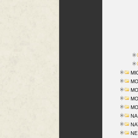
MI
MO
MOR
MOS
MOY
NA
NAY
NES