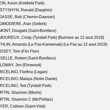
IN, Kevin (Kirkfield Park)
STYSHYN, Ronald (Dauphin)
GASSE, Bob (Chemin-Dawson)
IMODIERE, Alan (Selkirk)
ONT, Dougald (Saint-Boniface)
OUREUX, Cindy (Tyndall Park) (Burrows au 12 aout 2019)
HLIN, Amanda (Le Pas-Kameesak) (Le Pas au 12 aout 2019)
DSEY, Tom (Flin Flon)
SELLE, Robert (Saint-Boniface)
LOWAY, Jim (Elmwood)
RCELINO, Florfina (Logan)
RCELINO, Malaya (Notre Dame)
RCELINO, Ted (Tyndall Park)
RTIN, Shannon (Morris)
TIN, Shannon C (McPhillips)
ER, Colleen (Saint-Vital)