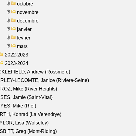
octobre
novembre
decembre
janvier
fevrier
mars
2022-2023
2023-2024
CKLEFIELD, Andrew (Rossmere)
RLEY-LECOMTE, Janice (Riviere-Seine)
OZ, Mike (River Heights)
ES, Jamie (Saint-Vital)
ES, Mike (Riel)
RTH, Konrad (La Verendrye)
LOR, Lisa (Wolseley)
BITT, Greg (Mont-Riding)