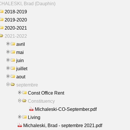
CHALESKI, Brad (Dauphin)
2018-2019
2019-2020
2020-2021
2021-2022
avril
mai
juin
juillet
aout
septembre
Const Office Rent
Constituency
Michaleski-CO-September.pdf
Living
Michaleski, Brad - septembre 2021.pdf