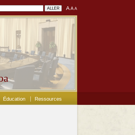
A
A
A
ba
Éducation
Ressources