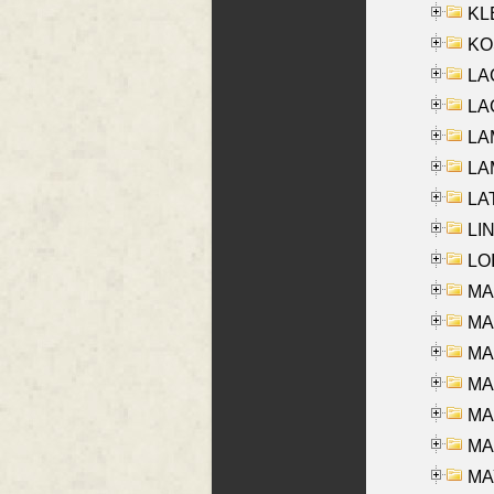
KLE
KO
LA
LAG
LAM
LAM
LAT
LIN
LOI
MA
MA
MA
MA
MA
MAR
MAY