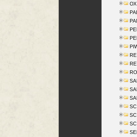
OXE
PAL
PA
PE
PE
PIW
RE
REY
RO
SAL
SA
SA
SC
SCH
SCH
SEL