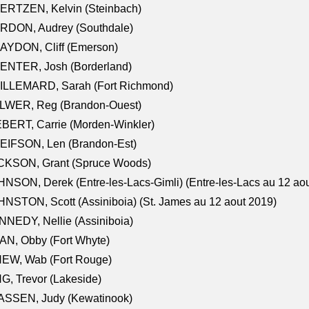
ERTZEN, Kelvin (Steinbach)
RDON, Audrey (Southdale)
AYDON, Cliff (Emerson)
ENTER, Josh (Borderland)
ILLEMARD, Sarah (Fort Richmond)
LWER, Reg (Brandon-Ouest)
BERT, Carrie (Morden-Winkler)
EIFSON, Len (Brandon-Est)
CKSON, Grant (Spruce Woods)
NSON, Derek (Entre-les-Lacs-Gimli) (Entre-les-Lacs au 12 ao
NSTON, Scott (Assiniboia) (St. James au 12 aout 2019)
NEDY, Nellie (Assiniboia)
N, Obby (Fort Whyte)
NEW, Wab (Fort Rouge)
G, Trevor (Lakeside)
ASSEN, Judy (Kewatinook)