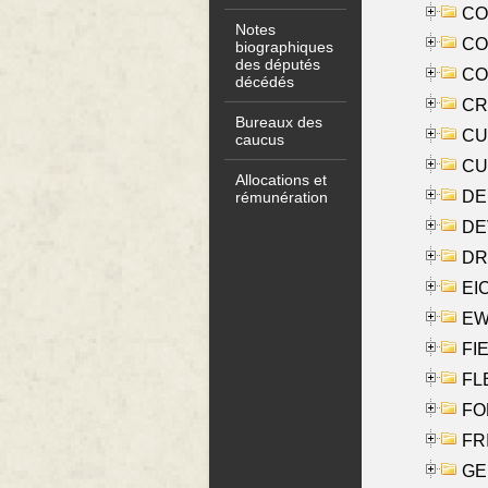
COO
Notes
CO
biographiques
des députés
COX
décédés
CRO
Bureaux des
CUL
caucus
CUR
Allocations et
DE
rémunération
DE
DRI
EI
EW
FIE
FLE
FON
FR
GE