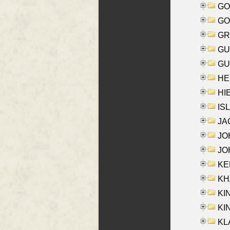
GO
GO
GR
GU
GU
HE
HIE
ISL
JA
JOH
JOH
KEN
KHA
KI
KIN
KL