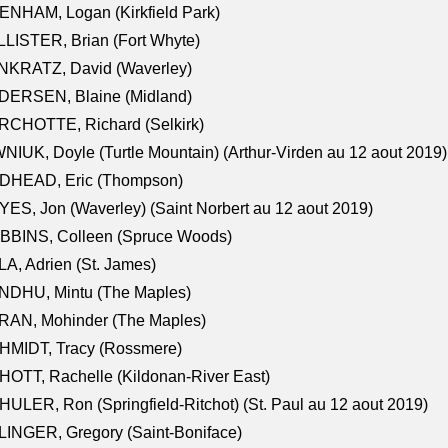
NHAM, Logan (Kirkfield Park)
LISTER, Brian (Fort Whyte)
NKRATZ, David (Waverley)
DERSEN, Blaine (Midland)
RCHOTTE, Richard (Selkirk)
NIUK, Doyle (Turtle Mountain) (Arthur-Virden au 12 aout 2019)
DHEAD, Eric (Thompson)
ES, Jon (Waverley) (Saint Norbert au 12 aout 2019)
BBINS, Colleen (Spruce Woods)
A, Adrien (St. James)
NDHU, Mintu (The Maples)
RAN, Mohinder (The Maples)
HMIDT, Tracy (Rossmere)
OTT, Rachelle (Kildonan-River East)
ULER, Ron (Springfield-Ritchot) (St. Paul au 12 aout 2019)
INGER, Gregory (Saint-Boniface)