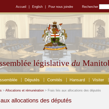
Accueil
|
English
|
Pour nous joindre
Rechercher
ssemblée législative
du
Manito
Assemblée
Députés
Comités
Hansard
Visiter
és
>
Allocations et rémunération
> Frais liés aux allocations des députés
s aux allocations des députés