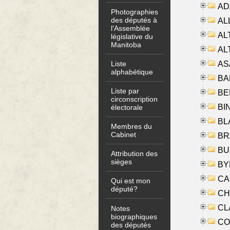
AD
Photographies
des députés à
ALL
l'Assemblée
AL
législative du
Manitoba
AL
AS
Liste
alphabétique
BA
Liste par
BER
circonscription
BI
électorale
BLA
Membres du
Cabinet
BRA
BUS
Attribution des
sièges
BYR
CA
Qui est mon
député?
CHE
CLA
Notes
biographiques
CO
des députés