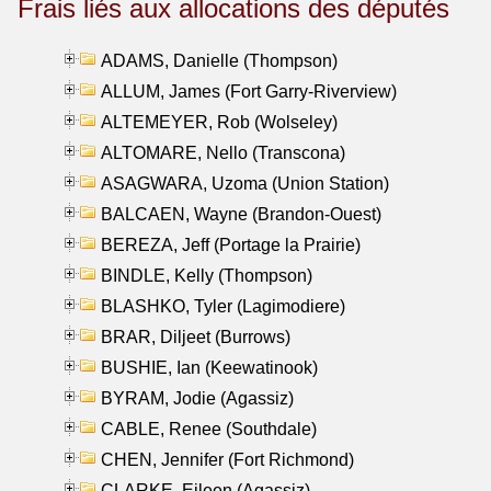
Frais liés aux allocations des députés
ADAMS, Danielle (Thompson)
ALLUM, James (Fort Garry-Riverview)
ALTEMEYER, Rob (Wolseley)
ALTOMARE, Nello (Transcona)
ASAGWARA, Uzoma (Union Station)
BALCAEN, Wayne (Brandon-Ouest)
BEREZA, Jeff (Portage la Prairie)
BINDLE, Kelly (Thompson)
BLASHKO, Tyler (Lagimodiere)
BRAR, Diljeet (Burrows)
BUSHIE, Ian (Keewatinook)
BYRAM, Jodie (Agassiz)
CABLE, Renee (Southdale)
CHEN, Jennifer (Fort Richmond)
CLARKE, Eileen (Agassiz)