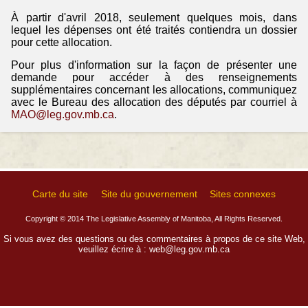
À partir d'avril 2018, seulement quelques mois, dans
lequel les dépenses ont été traités contiendra un dossier
pour cette allocation.
Pour plus d'information sur la façon de présenter une
demande pour accéder à des renseignements
supplémentaires concernant les allocations, communiquez
avec le Bureau des allocation des députés par courriel à
MAO@leg.gov.mb.ca
.
Carte du site
Site du gouvernement
Sites connexes
Copyright © 2014 The Legislative Assembly of Manitoba, All Rights Reserved.
Si vous avez des questions ou des commentaires à propos de ce site Web,
veuillez écrire à :
web@leg.gov.mb.ca