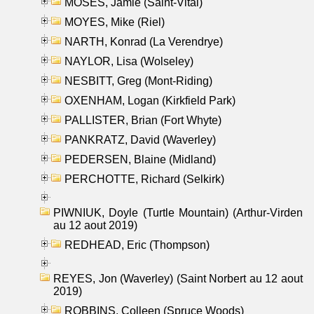
MOSES, Jamie (Saint-Vital)
MOYES, Mike (Riel)
NARTH, Konrad (La Verendrye)
NAYLOR, Lisa (Wolseley)
NESBITT, Greg (Mont-Riding)
OXENHAM, Logan (Kirkfield Park)
PALLISTER, Brian (Fort Whyte)
PANKRATZ, David (Waverley)
PEDERSEN, Blaine (Midland)
PERCHOTTE, Richard (Selkirk)
PIWNIUK, Doyle (Turtle Mountain) (Arthur-Virden
au 12 aout 2019)
REDHEAD, Eric (Thompson)
REYES, Jon (Waverley) (Saint Norbert au 12 aout
2019)
ROBBINS, Colleen (Spruce Woods)