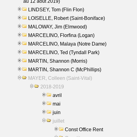
au 12 aout 2019)
LINDSEY, Tom (Flin Flon)
LOISELLE, Robert (Saint-Boniface)
MALOWAY, Jim (Elmwood)
MARCELINO, Florfina (Logan)
MARCELINO, Malaya (Notre Dame)
MARCELINO, Ted (Tyndall Park)
MARTIN, Shannon (Morris)
MARTIN, Shannon C (McPhillips)
MAYER, Colleen (Saint-Vital)
2018-2019
avril
mai
juin
juillet
Const Office Rent