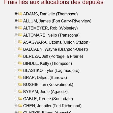
Frais liés aux allocations des députés
ADAMS, Danielle (Thompson)
ALLUM, James (Fort Garry-Riverview)
ALTEMEYER, Rob (Wolseley)
ALTOMARE, Nello (Transcona)
ASAGWARA, Uzoma (Union Station)
BALCAEN, Wayne (Brandon-Ouest)
BEREZA, Jeff (Portage la Prairie)
BINDLE, Kelly (Thompson)
BLASHKO, Tyler (Lagimodiere)
BRAR, Diljeet (Burrows)
BUSHIE, Ian (Keewatinook)
BYRAM, Jodie (Agassiz)
CABLE, Renee (Southdale)
CHEN, Jennifer (Fort Richmond)
CLARKE, Eileen (Agassiz)