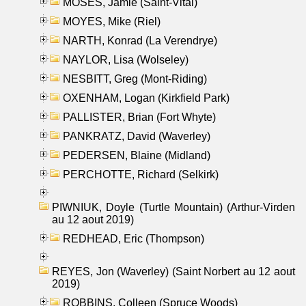
MOSES, Jamie (Saint-Vital)
MOYES, Mike (Riel)
NARTH, Konrad (La Verendrye)
NAYLOR, Lisa (Wolseley)
NESBITT, Greg (Mont-Riding)
OXENHAM, Logan (Kirkfield Park)
PALLISTER, Brian (Fort Whyte)
PANKRATZ, David (Waverley)
PEDERSEN, Blaine (Midland)
PERCHOTTE, Richard (Selkirk)
PIWNIUK, Doyle (Turtle Mountain) (Arthur-Virden
au 12 aout 2019)
REDHEAD, Eric (Thompson)
REYES, Jon (Waverley) (Saint Norbert au 12 aout
2019)
ROBBINS, Colleen (Spruce Woods)