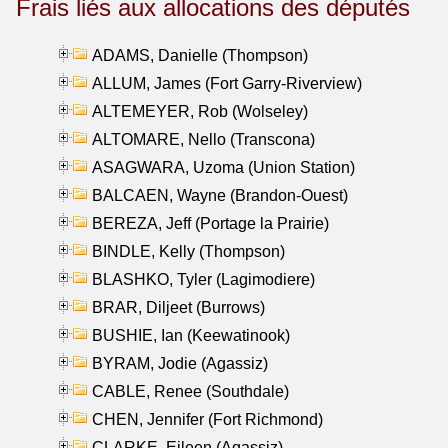
Frais liés aux allocations des députés
ADAMS, Danielle (Thompson)
ALLUM, James (Fort Garry-Riverview)
ALTEMEYER, Rob (Wolseley)
ALTOMARE, Nello (Transcona)
ASAGWARA, Uzoma (Union Station)
BALCAEN, Wayne (Brandon-Ouest)
BEREZA, Jeff (Portage la Prairie)
BINDLE, Kelly (Thompson)
BLASHKO, Tyler (Lagimodiere)
BRAR, Diljeet (Burrows)
BUSHIE, Ian (Keewatinook)
BYRAM, Jodie (Agassiz)
CABLE, Renee (Southdale)
CHEN, Jennifer (Fort Richmond)
CLARKE, Eileen (Agassiz)