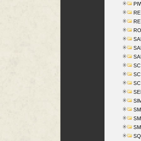
PIW
RE
REY
RO
SAL
SA
SA
SC
SCH
SCH
SEL
SIM
SMI
SMI
SM
SQU