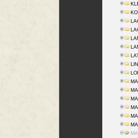
KLE
KO
LA
LAG
LAM
LAM
LAT
LIN
LOI
MA
MA
MA
MA
MA
MAR
MAY