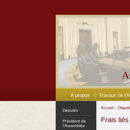
A
À propos
Travaux de l'
Accueil
>
Déput
Députés
Frais lié
Président de
l'Assemblée