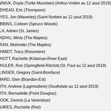
NIUK, Doyle (Turtle Mountain) (Arthur-Virden au 12 aout 2019)
DHEAD, Eric (Thompson)
ES, Jon (Waverley) (Saint Norbert au 12 aout 2019)
BBINS, Colleen (Spruce Woods)
A, Adrien (St. James)
NDHU, Mintu (The Maples)
RAN, Mohinder (The Maples)
HMIDT, Tracy (Rossmere)
OTT, Rachelle (Kildonan-River East)
ULER, Ron (Springfield-Ritchot) (St. Paul au 12 aout 2019)
INGER, Gregory (Saint-Boniface)
ARD, Glen (Brandon-Est)
TH, Andrew (Lagimodiere) (Southdale au 12 aout 2019)
TH, Bernadette (Point Douglas)
OOK, Dennis (La Verendrye)
IRES, Rochelle (Riel)