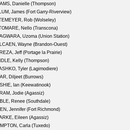
AMS, Danielle (Thompson)
UM, James (Fort Garry-Riverview)
TEMEYER, Rob (Wolseley)
TOMARE, Nello (Transcona)
AGWARA, Uzoma (Union Station)
LCAEN, Wayne (Brandon-Ouest)
EZA, Jeff (Portage la Prairie)
NDLE, Kelly (Thompson)
SHKO, Tyler (Lagimodiere)
R, Diljeet (Burrows)
HIE, Ian (Keewatinook)
AM, Jodie (Agassiz)
BLE, Renee (Southdale)
N, Jennifer (Fort Richmond)
RKE, Eileen (Agassiz)
MPTON, Carla (Tuxedo)