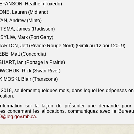
EFANSON, Heather (Tuxedo)
ONE, Lauren (Midland)
AN, Andrew (Minto)
ITSMA, James (Radisson)
YLIW, Mark (Fort Garry)
RTON, Jeff (Riviere Rouge Nord) (Gimli au 12 aout 2019)
BE, Matt (Concordia)
HART, Ian (Portage la Prairie)
WCHUK, Rick (Swan River)
IMOSKI, Blair (Transcona)
il 2018, seulement quelques mois, dans lequel les dépenses ont
ocation.
information sur la façon de présenter une demande pour
res concernant les allocations, communiquez avec le Bureau
@leg.gov.mb.ca
.