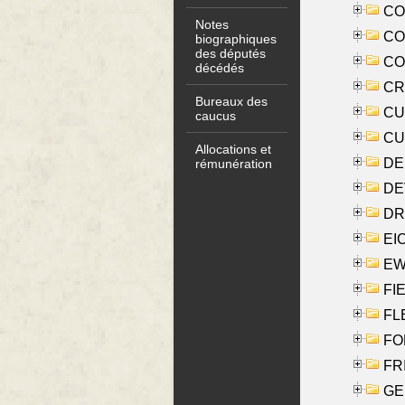
COO
Notes
CO
biographiques
des députés
COX
décédés
CRO
Bureaux des
CUL
caucus
CUR
Allocations et
DE
rémunération
DE
DRI
EI
EW
FIE
FLE
FON
FR
GE