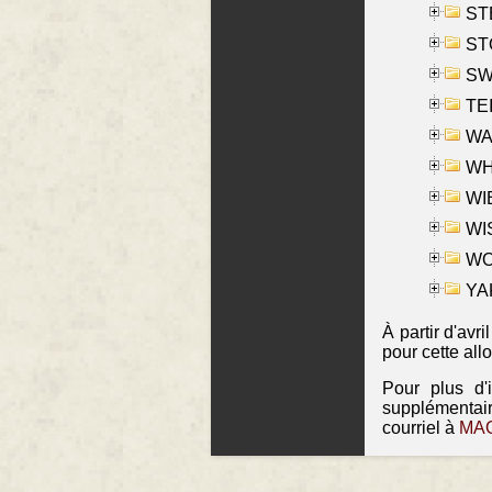
ST
ST
SW
TE
WAS
WHA
WIE
WIS
WO
YAK
À partir d'avr
pour cette all
Pour plus d'
supplémentai
courriel à
MAO