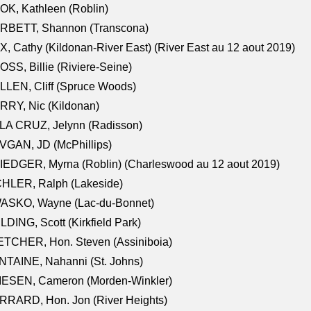
K, Kathleen (Roblin)
RBETT, Shannon (Transcona)
, Cathy (Kildonan-River East) (River East au 12 aout 2019)
SS, Billie (Riviere-Seine)
LEN, Cliff (Spruce Woods)
RY, Nic (Kildonan)
LA CRUZ, Jelynn (Radisson)
VGAN, JD (McPhillips)
EDGER, Myrna (Roblin) (Charleswood au 12 aout 2019)
CHLER, Ralph (Lakeside)
ASKO, Wayne (Lac-du-Bonnet)
LDING, Scott (Kirkfield Park)
TCHER, Hon. Steven (Assiniboia)
TAINE, Nahanni (St. Johns)
IESEN, Cameron (Morden-Winkler)
RRARD, Hon. Jon (River Heights)