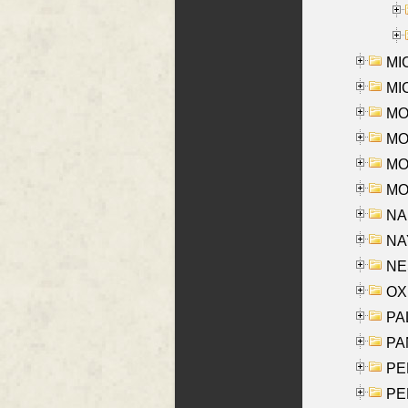
MI
MI
MO
MOR
MOS
MOY
NA
NAY
NES
OXE
PAL
PA
PE
PE