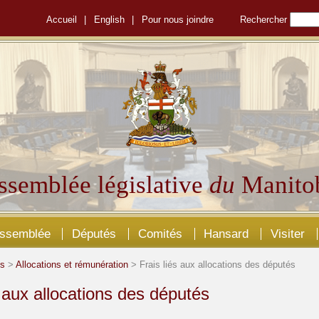
Accueil
|
English
|
Pour nous joindre
Rechercher
ssemblée législative
du
Manito
Assemblée
Députés
Comités
Hansard
Visiter
és
>
Allocations et rémunération
> Frais liés aux allocations des députés
s aux allocations des députés