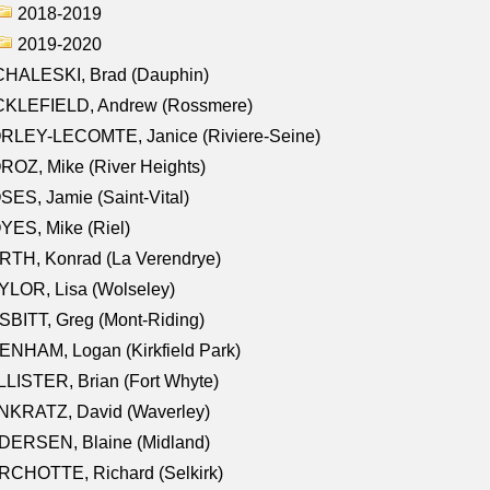
2018-2019
2019-2020
CHALESKI, Brad (Dauphin)
CKLEFIELD, Andrew (Rossmere)
RLEY-LECOMTE, Janice (Riviere-Seine)
OZ, Mike (River Heights)
ES, Jamie (Saint-Vital)
ES, Mike (Riel)
RTH, Konrad (La Verendrye)
LOR, Lisa (Wolseley)
BITT, Greg (Mont-Riding)
NHAM, Logan (Kirkfield Park)
LISTER, Brian (Fort Whyte)
NKRATZ, David (Waverley)
DERSEN, Blaine (Midland)
RCHOTTE, Richard (Selkirk)