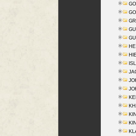
GO
GO
GR
GU
GU
HE
HIE
ISL
JA
JOH
JOH
KEN
KHA
KI
KIN
KL