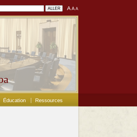
A
A
A
ba
Éducation
Ressources