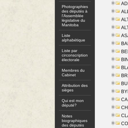
AD
Photographies
des députés à
ALL
l'Assemblée
AL
législative du
Manitoba
AL
AS
Liste
alphabétique
BA
Liste par
BER
circonscription
BI
électorale
BLA
Membres du
Cabinet
BRA
BUS
Attribution des
sièges
BYR
CA
Qui est mon
député?
CHE
CLA
Notes
biographiques
CO
des députés