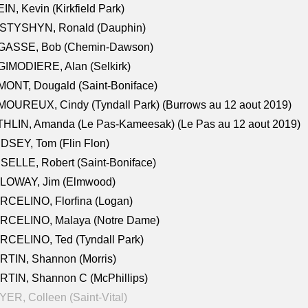
IN, Kevin (Kirkfield Park)
STYSHYN, Ronald (Dauphin)
GASSE, Bob (Chemin-Dawson)
IMODIERE, Alan (Selkirk)
ONT, Dougald (Saint-Boniface)
OUREUX, Cindy (Tyndall Park) (Burrows au 12 aout 2019)
HLIN, Amanda (Le Pas-Kameesak) (Le Pas au 12 aout 2019)
DSEY, Tom (Flin Flon)
SELLE, Robert (Saint-Boniface)
LOWAY, Jim (Elmwood)
RCELINO, Florfina (Logan)
RCELINO, Malaya (Notre Dame)
RCELINO, Ted (Tyndall Park)
RTIN, Shannon (Morris)
TIN, Shannon C (McPhillips)
ER, Colleen (Saint-Vital)