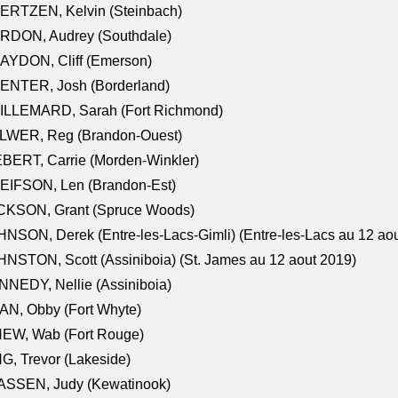
ERTZEN, Kelvin (Steinbach)
RDON, Audrey (Southdale)
AYDON, Cliff (Emerson)
ENTER, Josh (Borderland)
ILLEMARD, Sarah (Fort Richmond)
LWER, Reg (Brandon-Ouest)
BERT, Carrie (Morden-Winkler)
EIFSON, Len (Brandon-Est)
CKSON, Grant (Spruce Woods)
NSON, Derek (Entre-les-Lacs-Gimli) (Entre-les-Lacs au 12 ao
NSTON, Scott (Assiniboia) (St. James au 12 aout 2019)
NEDY, Nellie (Assiniboia)
N, Obby (Fort Whyte)
NEW, Wab (Fort Rouge)
G, Trevor (Lakeside)
ASSEN, Judy (Kewatinook)