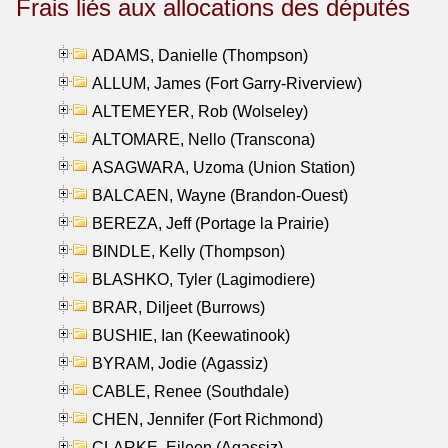
Frais liés aux allocations des députés
ADAMS, Danielle (Thompson)
ALLUM, James (Fort Garry-Riverview)
ALTEMEYER, Rob (Wolseley)
ALTOMARE, Nello (Transcona)
ASAGWARA, Uzoma (Union Station)
BALCAEN, Wayne (Brandon-Ouest)
BEREZA, Jeff (Portage la Prairie)
BINDLE, Kelly (Thompson)
BLASHKO, Tyler (Lagimodiere)
BRAR, Diljeet (Burrows)
BUSHIE, Ian (Keewatinook)
BYRAM, Jodie (Agassiz)
CABLE, Renee (Southdale)
CHEN, Jennifer (Fort Richmond)
CLARKE, Eileen (Agassiz)