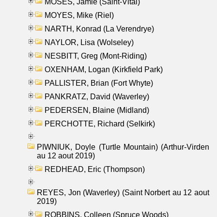
MOSES, Jamie (Saint-Vital)
MOYES, Mike (Riel)
NARTH, Konrad (La Verendrye)
NAYLOR, Lisa (Wolseley)
NESBITT, Greg (Mont-Riding)
OXENHAM, Logan (Kirkfield Park)
PALLISTER, Brian (Fort Whyte)
PANKRATZ, David (Waverley)
PEDERSEN, Blaine (Midland)
PERCHOTTE, Richard (Selkirk)
PIWNIUK, Doyle (Turtle Mountain) (Arthur-Virden
au 12 aout 2019)
REDHEAD, Eric (Thompson)
REYES, Jon (Waverley) (Saint Norbert au 12 aout
2019)
ROBBINS, Colleen (Spruce Woods)