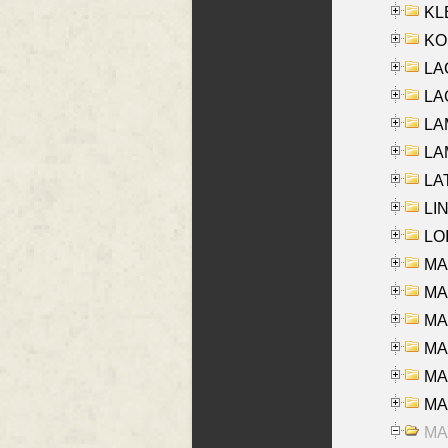
KLE
KO
LA
LAG
LAM
LAM
LAT
LIN
LOI
MA
MA
MA
MA
MA
MAR
MAY