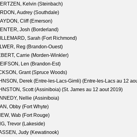
ERTZEN, Kelvin (Steinbach)
RDON, Audrey (Southdale)
AYDON, Cliff (Emerson)
ENTER, Josh (Borderland)
ILLEMARD, Sarah (Fort Richmond)
LWER, Reg (Brandon-Ouest)
BERT, Carrie (Morden-Winkler)
EIFSON, Len (Brandon-Est)
CKSON, Grant (Spruce Woods)
NSON, Derek (Entre-les-Lacs-Gimli) (Entre-les-Lacs au 12 ao
NSTON, Scott (Assiniboia) (St. James au 12 aout 2019)
NEDY, Nellie (Assiniboia)
N, Obby (Fort Whyte)
NEW, Wab (Fort Rouge)
G, Trevor (Lakeside)
ASSEN, Judy (Kewatinook)