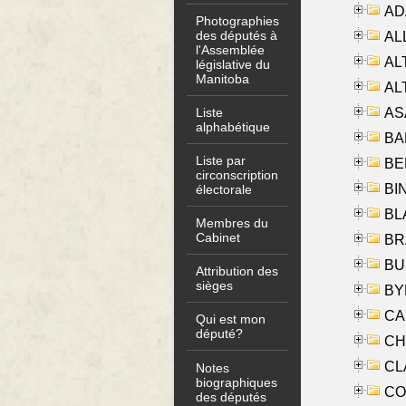
AD
Photographies
des députés à
ALL
l'Assemblée
AL
législative du
Manitoba
AL
AS
Liste
alphabétique
BA
Liste par
BER
circonscription
BI
électorale
BLA
Membres du
Cabinet
BRA
BUS
Attribution des
sièges
BYR
CA
Qui est mon
député?
CHE
CLA
Notes
biographiques
CO
des députés