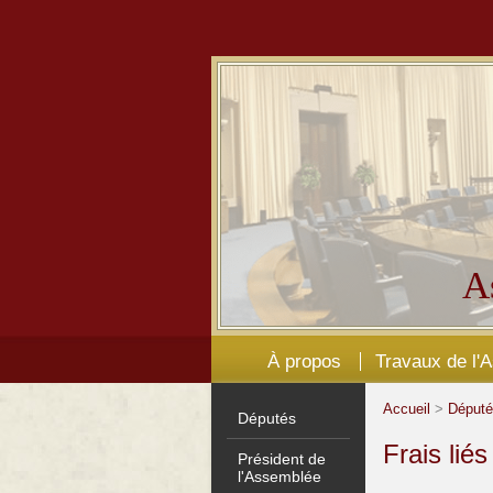
A
À propos
Travaux de l'
Accueil
>
Déput
Députés
Frais lié
Président de
l'Assemblée