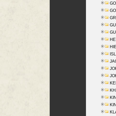
GO
GO
GR
GU
GU
HE
HIE
ISL
JA
JOH
JOH
KEN
KHA
KI
KIN
KL