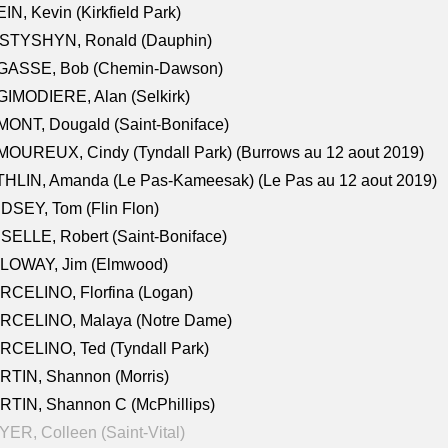
IN, Kevin (Kirkfield Park)
STYSHYN, Ronald (Dauphin)
GASSE, Bob (Chemin-Dawson)
IMODIERE, Alan (Selkirk)
ONT, Dougald (Saint-Boniface)
OUREUX, Cindy (Tyndall Park) (Burrows au 12 aout 2019)
HLIN, Amanda (Le Pas-Kameesak) (Le Pas au 12 aout 2019)
DSEY, Tom (Flin Flon)
SELLE, Robert (Saint-Boniface)
LOWAY, Jim (Elmwood)
RCELINO, Florfina (Logan)
RCELINO, Malaya (Notre Dame)
RCELINO, Ted (Tyndall Park)
RTIN, Shannon (Morris)
TIN, Shannon C (McPhillips)
ER, Colleen (Saint-Vital)