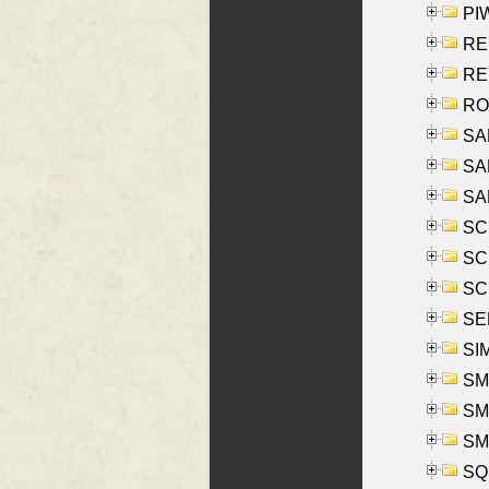
PIW
RE
REY
RO
SAL
SA
SA
SC
SCH
SCH
SEL
SIM
SMI
SMI
SM
SQU