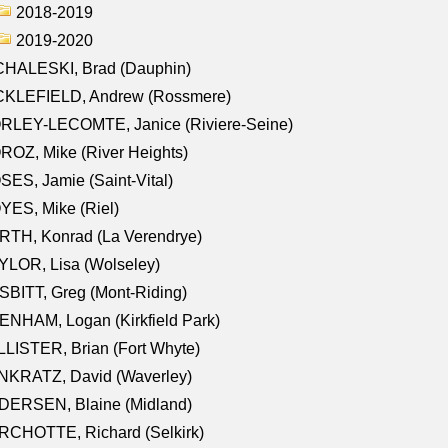
2018-2019
2019-2020
CHALESKI, Brad (Dauphin)
CKLEFIELD, Andrew (Rossmere)
RLEY-LECOMTE, Janice (Riviere-Seine)
OZ, Mike (River Heights)
ES, Jamie (Saint-Vital)
ES, Mike (Riel)
RTH, Konrad (La Verendrye)
LOR, Lisa (Wolseley)
BITT, Greg (Mont-Riding)
NHAM, Logan (Kirkfield Park)
LISTER, Brian (Fort Whyte)
NKRATZ, David (Waverley)
DERSEN, Blaine (Midland)
RCHOTTE, Richard (Selkirk)