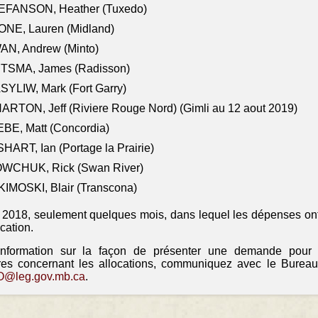
EFANSON, Heather (Tuxedo)
ONE, Lauren (Midland)
AN, Andrew (Minto)
ITSMA, James (Radisson)
YLIW, Mark (Fort Garry)
RTON, Jeff (Riviere Rouge Nord) (Gimli au 12 aout 2019)
BE, Matt (Concordia)
HART, Ian (Portage la Prairie)
WCHUK, Rick (Swan River)
IMOSKI, Blair (Transcona)
il 2018, seulement quelques mois, dans lequel les dépenses ont
ocation.
information sur la façon de présenter une demande pour
res concernant les allocations, communiquez avec le Bureau
@leg.gov.mb.ca
.