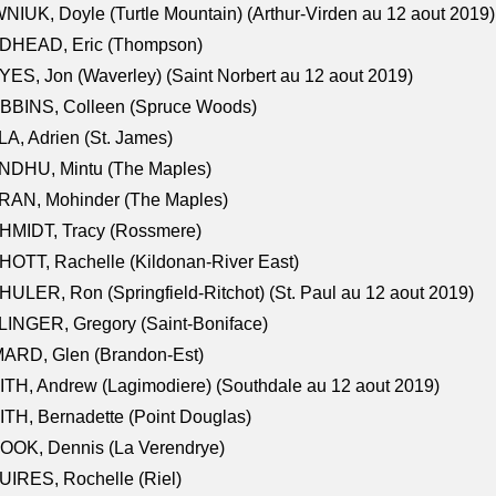
NIUK, Doyle (Turtle Mountain) (Arthur-Virden au 12 aout 2019)
DHEAD, Eric (Thompson)
ES, Jon (Waverley) (Saint Norbert au 12 aout 2019)
BBINS, Colleen (Spruce Woods)
A, Adrien (St. James)
NDHU, Mintu (The Maples)
RAN, Mohinder (The Maples)
HMIDT, Tracy (Rossmere)
OTT, Rachelle (Kildonan-River East)
ULER, Ron (Springfield-Ritchot) (St. Paul au 12 aout 2019)
INGER, Gregory (Saint-Boniface)
ARD, Glen (Brandon-Est)
TH, Andrew (Lagimodiere) (Southdale au 12 aout 2019)
TH, Bernadette (Point Douglas)
OOK, Dennis (La Verendrye)
IRES, Rochelle (Riel)