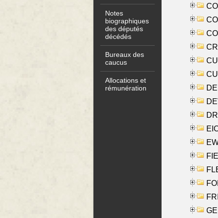
COO
Notes
CO
biographiques
des députés
COX
décédés
CRO
Bureaux des
CUL
caucus
CUR
Allocations et
DE
rémunération
DE
DRI
EI
EW
FIE
FLE
FON
FR
GE