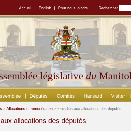
Accueil
|
English
|
Pour nous joindre
Rechercher
ssemblée législative
du
Manito
Assemblée
Députés
Comités
Hansard
Visiter
és
>
Allocations et rémunération
> Frais liés aux allocations des députés
s aux allocations des députés