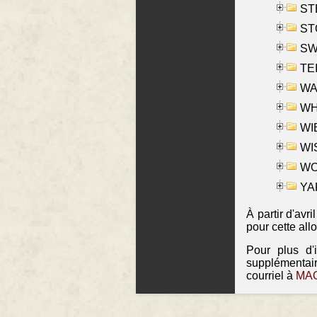
ST
ST
SW
TE
WAS
WHA
WIE
WIS
WO
YAK
À partir d'avr
pour cette all
Pour plus d'
supplémentai
courriel à
MAO