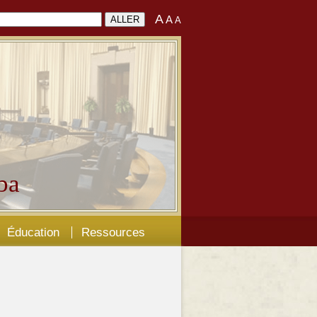
A
A
A
ba
Éducation
Ressources