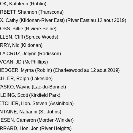
K, Kathleen (Roblin)
RBETT, Shannon (Transcona)
, Cathy (Kildonan-River East) (River East au 12 aout 2019)
SS, Billie (Riviere-Seine)
LEN, Cliff (Spruce Woods)
RY, Nic (Kildonan)
LA CRUZ, Jelynn (Radisson)
VGAN, JD (McPhillips)
EDGER, Myrna (Roblin) (Charleswood au 12 aout 2019)
CHLER, Ralph (Lakeside)
ASKO, Wayne (Lac-du-Bonnet)
LDING, Scott (Kirkfield Park)
TCHER, Hon. Steven (Assiniboia)
TAINE, Nahanni (St. Johns)
IESEN, Cameron (Morden-Winkler)
RRARD, Hon. Jon (River Heights)