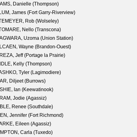
AMS, Danielle (Thompson)
UM, James (Fort Garry-Riverview)
TEMEYER, Rob (Wolseley)
TOMARE, Nello (Transcona)
AGWARA, Uzoma (Union Station)
LCAEN, Wayne (Brandon-Ouest)
EZA, Jeff (Portage la Prairie)
NDLE, Kelly (Thompson)
SHKO, Tyler (Lagimodiere)
R, Diljeet (Burrows)
HIE, Ian (Keewatinook)
AM, Jodie (Agassiz)
BLE, Renee (Southdale)
N, Jennifer (Fort Richmond)
RKE, Eileen (Agassiz)
MPTON, Carla (Tuxedo)