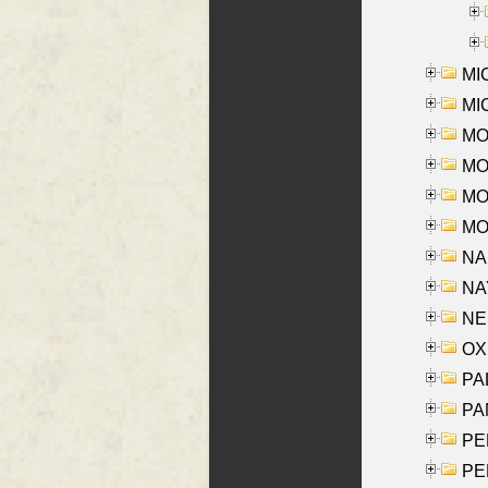
MI
MI
MO
MOR
MOS
MOY
NA
NAY
NES
OXE
PAL
PA
PE
PE