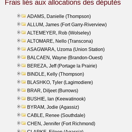
Frais liés aux allocations des députés
ADAMS, Danielle (Thompson)
ALLUM, James (Fort Garry-Riverview)
ALTEMEYER, Rob (Wolseley)
ALTOMARE, Nello (Transcona)
ASAGWARA, Uzoma (Union Station)
BALCAEN, Wayne (Brandon-Ouest)
BEREZA, Jeff (Portage la Prairie)
BINDLE, Kelly (Thompson)
BLASHKO, Tyler (Lagimodiere)
BRAR, Diljeet (Burrows)
BUSHIE, Ian (Keewatinook)
BYRAM, Jodie (Agassiz)
CABLE, Renee (Southdale)
CHEN, Jennifer (Fort Richmond)
CLARKE, Eileen (Agassiz)