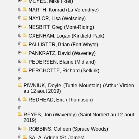
MOYES, Mike (Riel)
NARTH, Konrad (La Verendrye)
NAYLOR, Lisa (Wolseley)
NESBITT, Greg (Mont-Riding)
OXENHAM, Logan (Kirkfield Park)
PALLISTER, Brian (Fort Whyte)
PANKRATZ, David (Waverley)
PEDERSEN, Blaine (Midland)
PERCHOTTE, Richard (Selkirk)
PIWNIUK, Doyle (Turtle Mountain) (Arthur-Virden
au 12 aout 2019)
REDHEAD, Eric (Thompson)
REYES, Jon (Waverley) (Saint Norbert au 12 aout
2019)
ROBBINS, Colleen (Spruce Woods)
SALA, Adrien (St. James)