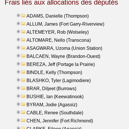
Frais liés aux allocations des députés
ADAMS, Danielle (Thompson)
ALLUM, James (Fort Garry-Riverview)
ALTEMEYER, Rob (Wolseley)
ALTOMARE, Nello (Transcona)
ASAGWARA, Uzoma (Union Station)
BALCAEN, Wayne (Brandon-Ouest)
BEREZA, Jeff (Portage la Prairie)
BINDLE, Kelly (Thompson)
BLASHKO, Tyler (Lagimodiere)
BRAR, Diljeet (Burrows)
BUSHIE, Ian (Keewatinook)
BYRAM, Jodie (Agassiz)
CABLE, Renee (Southdale)
CHEN, Jennifer (Fort Richmond)
CLARKE, Eileen (Agassiz)