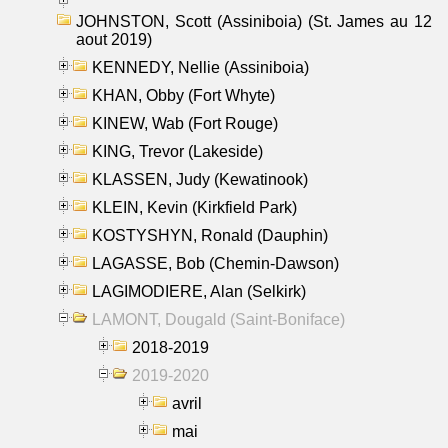
JOHNSTON, Scott (Assiniboia) (St. James au 12
aout 2019)
KENNEDY, Nellie (Assiniboia)
KHAN, Obby (Fort Whyte)
KINEW, Wab (Fort Rouge)
KING, Trevor (Lakeside)
KLASSEN, Judy (Kewatinook)
KLEIN, Kevin (Kirkfield Park)
KOSTYSHYN, Ronald (Dauphin)
LAGASSE, Bob (Chemin-Dawson)
LAGIMODIERE, Alan (Selkirk)
LAMONT, Dougald (Saint-Boniface)
2018-2019
2019-2020
avril
mai