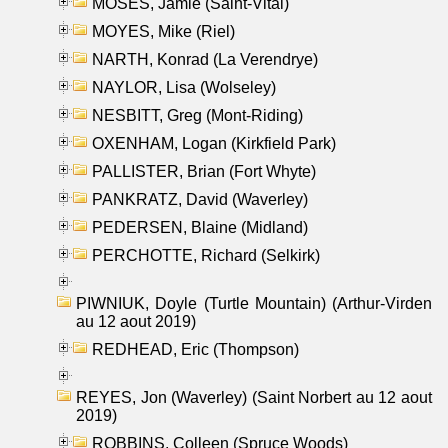
MOSES, Jamie (Saint-Vital)
MOYES, Mike (Riel)
NARTH, Konrad (La Verendrye)
NAYLOR, Lisa (Wolseley)
NESBITT, Greg (Mont-Riding)
OXENHAM, Logan (Kirkfield Park)
PALLISTER, Brian (Fort Whyte)
PANKRATZ, David (Waverley)
PEDERSEN, Blaine (Midland)
PERCHOTTE, Richard (Selkirk)
PIWNIUK, Doyle (Turtle Mountain) (Arthur-Virden
au 12 aout 2019)
REDHEAD, Eric (Thompson)
REYES, Jon (Waverley) (Saint Norbert au 12 aout
2019)
ROBBINS, Colleen (Spruce Woods)