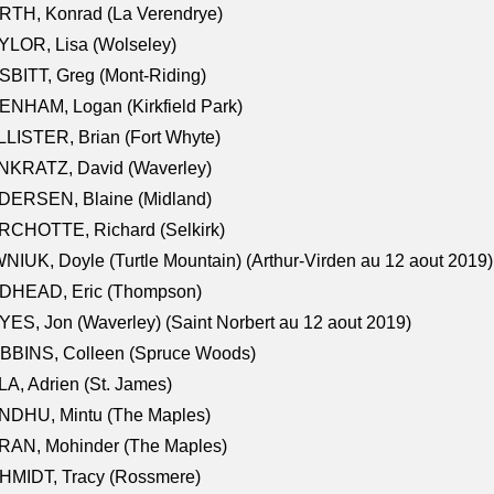
RTH, Konrad (La Verendrye)
LOR, Lisa (Wolseley)
BITT, Greg (Mont-Riding)
NHAM, Logan (Kirkfield Park)
LISTER, Brian (Fort Whyte)
NKRATZ, David (Waverley)
DERSEN, Blaine (Midland)
RCHOTTE, Richard (Selkirk)
NIUK, Doyle (Turtle Mountain) (Arthur-Virden au 12 aout 2019)
DHEAD, Eric (Thompson)
ES, Jon (Waverley) (Saint Norbert au 12 aout 2019)
BBINS, Colleen (Spruce Woods)
A, Adrien (St. James)
NDHU, Mintu (The Maples)
RAN, Mohinder (The Maples)
HMIDT, Tracy (Rossmere)