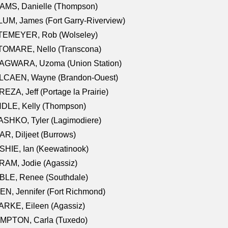
AMS, Danielle (Thompson)
UM, James (Fort Garry-Riverview)
TEMEYER, Rob (Wolseley)
TOMARE, Nello (Transcona)
AGWARA, Uzoma (Union Station)
LCAEN, Wayne (Brandon-Ouest)
EZA, Jeff (Portage la Prairie)
NDLE, Kelly (Thompson)
SHKO, Tyler (Lagimodiere)
R, Diljeet (Burrows)
HIE, Ian (Keewatinook)
AM, Jodie (Agassiz)
BLE, Renee (Southdale)
N, Jennifer (Fort Richmond)
RKE, Eileen (Agassiz)
MPTON, Carla (Tuxedo)