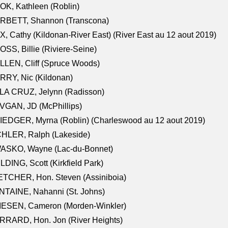
K, Kathleen (Roblin)
RBETT, Shannon (Transcona)
, Cathy (Kildonan-River East) (River East au 12 aout 2019)
SS, Billie (Riviere-Seine)
LEN, Cliff (Spruce Woods)
RY, Nic (Kildonan)
LA CRUZ, Jelynn (Radisson)
VGAN, JD (McPhillips)
EDGER, Myrna (Roblin) (Charleswood au 12 aout 2019)
CHLER, Ralph (Lakeside)
ASKO, Wayne (Lac-du-Bonnet)
LDING, Scott (Kirkfield Park)
TCHER, Hon. Steven (Assiniboia)
TAINE, Nahanni (St. Johns)
IESEN, Cameron (Morden-Winkler)
RRARD, Hon. Jon (River Heights)