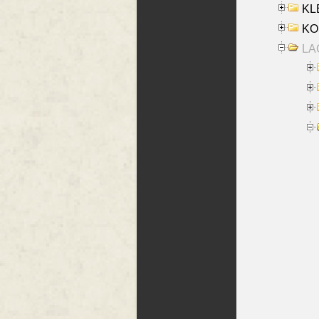
KLE
KO
LA