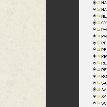
NA
NAY
NES
OXE
PAL
PA
PE
PE
PIW
RE
REY
RO
SAL
SA
SA
SC