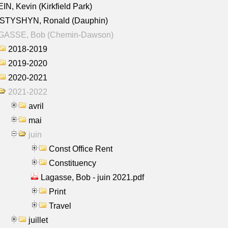
IN, Kevin (Kirkfield Park)
STYSHYN, Ronald (Dauphin)
GASSE, Bob (Chemin-Dawson)
2018-2019
2019-2020
2020-2021
2021-2022
avril
mai
juin
Const Office Rent
Constituency
Lagasse, Bob - juin 2021.pdf
Print
Travel
juillet