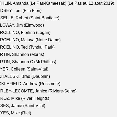
HLIN, Amanda (Le Pas-Kameesak) (Le Pas au 12 aout 2019)
DSEY, Tom (Flin Flon)
SELLE, Robert (Saint-Boniface)
LOWAY, Jim (Elmwood)
RCELINO, Florfina (Logan)
RCELINO, Malaya (Notre Dame)
RCELINO, Ted (Tyndall Park)
RTIN, Shannon (Morris)
TIN, Shannon C (McPhillips)
ER, Colleen (Saint-Vital)
CHALESKI, Brad (Dauphin)
CKLEFIELD, Andrew (Rossmere)
RLEY-LECOMTE, Janice (Riviere-Seine)
OZ, Mike (River Heights)
ES, Jamie (Saint-Vital)
ES, Mike (Riel)