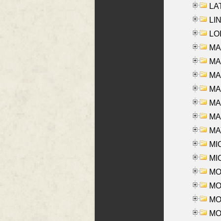
LAT
LIN
LOI
MA
MA
MA
MA
MA
MAR
MAY
MI
MI
MO
MOR
MOS
MOY