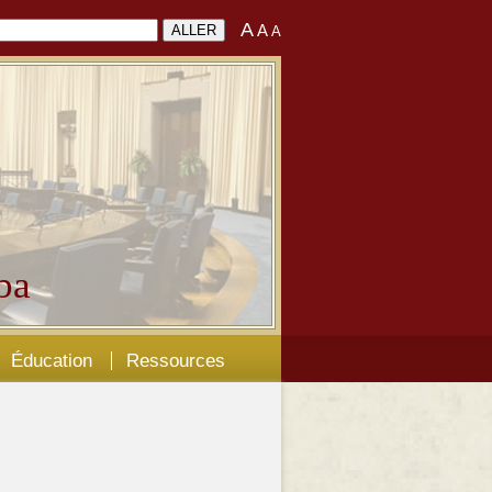
A
A
A
ba
Éducation
Ressources