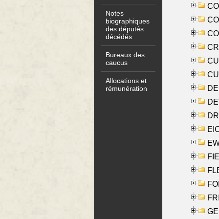
COO
Notes
CO
biographiques
des députés
COX
décédés
CRO
Bureaux des
CUL
caucus
CUR
Allocations et
DE
rémunération
DE
DRI
EI
EW
FIE
FLE
FON
FR
GE