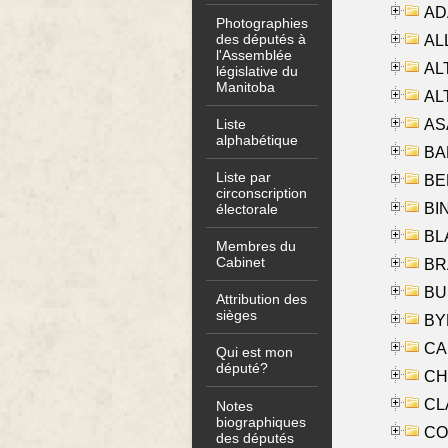
AD
Photographies
des députés à
ALL
l'Assemblée
AL
législative du
Manitoba
AL
AS
Liste
alphabétique
BA
Liste par
BER
circonscription
BI
électorale
BLA
Membres du
Cabinet
BRA
BUS
Attribution des
sièges
BYR
CA
Qui est mon
député?
CHE
CLA
Notes
biographiques
CO
des députés