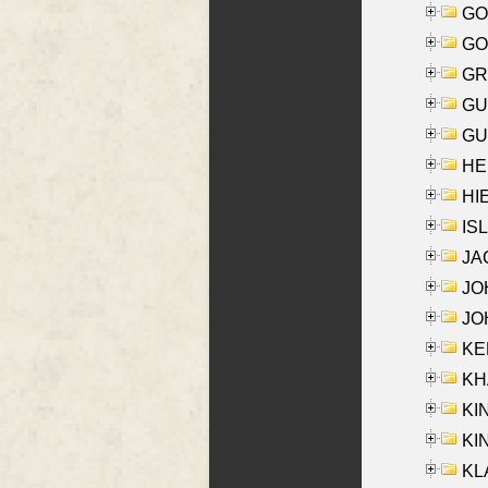
GO
GO
GR
GU
GU
HE
HIE
ISL
JA
JOH
JOH
KEN
KHA
KI
KIN
KL