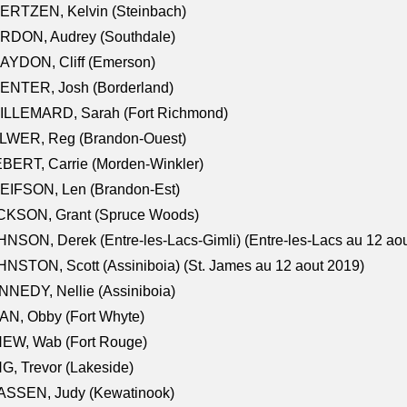
ERTZEN, Kelvin (Steinbach)
RDON, Audrey (Southdale)
AYDON, Cliff (Emerson)
ENTER, Josh (Borderland)
ILLEMARD, Sarah (Fort Richmond)
LWER, Reg (Brandon-Ouest)
BERT, Carrie (Morden-Winkler)
EIFSON, Len (Brandon-Est)
CKSON, Grant (Spruce Woods)
NSON, Derek (Entre-les-Lacs-Gimli) (Entre-les-Lacs au 12 ao
NSTON, Scott (Assiniboia) (St. James au 12 aout 2019)
NEDY, Nellie (Assiniboia)
N, Obby (Fort Whyte)
NEW, Wab (Fort Rouge)
G, Trevor (Lakeside)
ASSEN, Judy (Kewatinook)