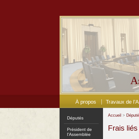
A
À propos
Travaux de l'
Accueil
>
Déput
Députés
Frais lié
Président de
l'Assemblée