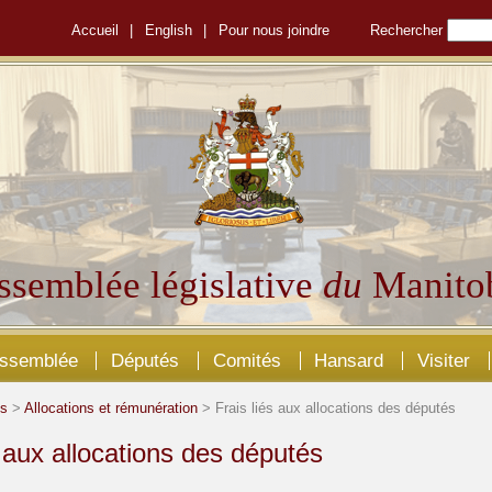
Accueil
|
English
|
Pour nous joindre
Rechercher
ssemblée législative
du
Manito
Assemblée
Députés
Comités
Hansard
Visiter
és
>
Allocations et rémunération
> Frais liés aux allocations des députés
s aux allocations des députés