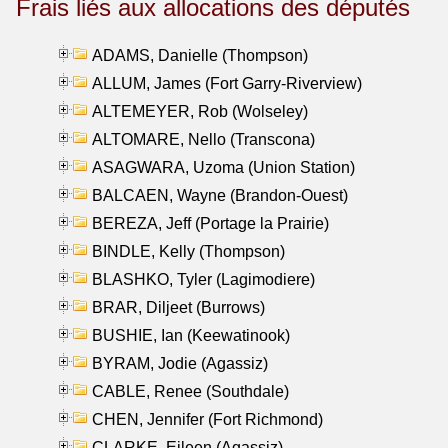
Frais liés aux allocations des députés
ADAMS, Danielle (Thompson)
ALLUM, James (Fort Garry-Riverview)
ALTEMEYER, Rob (Wolseley)
ALTOMARE, Nello (Transcona)
ASAGWARA, Uzoma (Union Station)
BALCAEN, Wayne (Brandon-Ouest)
BEREZA, Jeff (Portage la Prairie)
BINDLE, Kelly (Thompson)
BLASHKO, Tyler (Lagimodiere)
BRAR, Diljeet (Burrows)
BUSHIE, Ian (Keewatinook)
BYRAM, Jodie (Agassiz)
CABLE, Renee (Southdale)
CHEN, Jennifer (Fort Richmond)
CLARKE, Eileen (Agassiz)