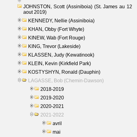
JOHNSTON, Scott (Assiniboia) (St. James au 12
aout 2019)
KENNEDY, Nellie (Assiniboia)
KHAN, Obby (Fort Whyte)
KINEW, Wab (Fort Rouge)
KING, Trevor (Lakeside)
KLASSEN, Judy (Kewatinook)
KLEIN, Kevin (Kirkfield Park)
KOSTYSHYN, Ronald (Dauphin)
LAGASSE, Bob (Chemin-Dawson)
2018-2019
2019-2020
2020-2021
2021-2022
avril
mai