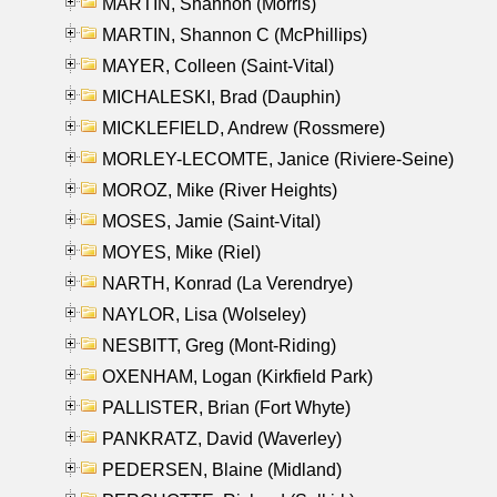
MARTIN, Shannon (Morris)
MARTIN, Shannon C (McPhillips)
MAYER, Colleen (Saint-Vital)
MICHALESKI, Brad (Dauphin)
MICKLEFIELD, Andrew (Rossmere)
MORLEY-LECOMTE, Janice (Riviere-Seine)
MOROZ, Mike (River Heights)
MOSES, Jamie (Saint-Vital)
MOYES, Mike (Riel)
NARTH, Konrad (La Verendrye)
NAYLOR, Lisa (Wolseley)
NESBITT, Greg (Mont-Riding)
OXENHAM, Logan (Kirkfield Park)
PALLISTER, Brian (Fort Whyte)
PANKRATZ, David (Waverley)
PEDERSEN, Blaine (Midland)