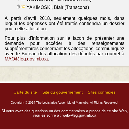
YAKIMOSKI, Blair (Transcona)
À partir d'avril 2018, seulement quelques mois, dans
lequel les dépenses ont été traités contiendra un dossier
pour cette allocation.
Pour plus d'information sur la façon de présenter une
demande pour accéder à des renseignements
supplémentaires concernant les allocations, communiquez
avec le Bureau des allocation des députés par courriel à
MAO@leg.gov.mb.ca
.
Carte du site
Site du gouvernement
Sites connexes
Copyright © 2014 The Legislative Assembly of Manitoba, All Rights Reserved.
Si vous avez des questions ou des commentaires à propos de ce site Web,
veuillez écrire à :
web@leg.gov.mb.ca