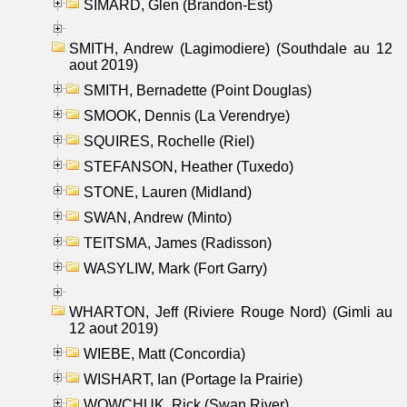
SIMARD, Glen (Brandon-Est)
SMITH, Andrew (Lagimodiere) (Southdale au 12
aout 2019)
SMITH, Bernadette (Point Douglas)
SMOOK, Dennis (La Verendrye)
SQUIRES, Rochelle (Riel)
STEFANSON, Heather (Tuxedo)
STONE, Lauren (Midland)
SWAN, Andrew (Minto)
TEITSMA, James (Radisson)
WASYLIW, Mark (Fort Garry)
WHARTON, Jeff (Riviere Rouge Nord) (Gimli au
12 aout 2019)
WIEBE, Matt (Concordia)
WISHART, Ian (Portage la Prairie)
WOWCHUK, Rick (Swan River)