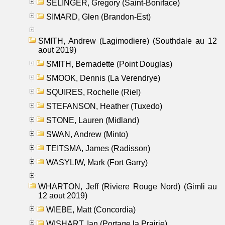
SELINGER, Gregory (Saint-Boniface)
SIMARD, Glen (Brandon-Est)
SMITH, Andrew (Lagimodiere) (Southdale au 12
aout 2019)
SMITH, Bernadette (Point Douglas)
SMOOK, Dennis (La Verendrye)
SQUIRES, Rochelle (Riel)
STEFANSON, Heather (Tuxedo)
STONE, Lauren (Midland)
SWAN, Andrew (Minto)
TEITSMA, James (Radisson)
WASYLIW, Mark (Fort Garry)
WHARTON, Jeff (Riviere Rouge Nord) (Gimli au
12 aout 2019)
WIEBE, Matt (Concordia)
WISHART, Ian (Portage la Prairie)