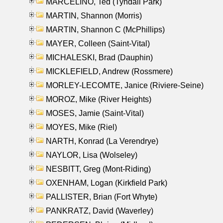
MARCELINO, Ted (Tyndall Park)
MARTIN, Shannon (Morris)
MARTIN, Shannon C (McPhillips)
MAYER, Colleen (Saint-Vital)
MICHALESKI, Brad (Dauphin)
MICKLEFIELD, Andrew (Rossmere)
MORLEY-LECOMTE, Janice (Riviere-Seine)
MOROZ, Mike (River Heights)
MOSES, Jamie (Saint-Vital)
MOYES, Mike (Riel)
NARTH, Konrad (La Verendrye)
NAYLOR, Lisa (Wolseley)
NESBITT, Greg (Mont-Riding)
OXENHAM, Logan (Kirkfield Park)
PALLISTER, Brian (Fort Whyte)
PANKRATZ, David (Waverley)