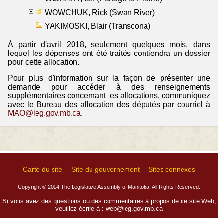
WOWCHUK, Rick (Swan River)
YAKIMOSKI, Blair (Transcona)
À partir d'avril 2018, seulement quelques mois, dans
lequel les dépenses ont été traités contiendra un dossier
pour cette allocation.
Pour plus d'information sur la façon de présenter une
demande pour accéder à des renseignements
supplémentaires concernant les allocations, communiquez
avec le Bureau des allocation des députés par courriel à
MAO@leg.gov.mb.ca
.
Carte du site
Site du gouvernement
Sites connexes
Copyright © 2014 The Legislative Assembly of Manitoba, All Rights Reserved.
Si vous avez des questions ou des commentaires à propos de ce site Web,
veuillez écrire à :
web@leg.gov.mb.ca