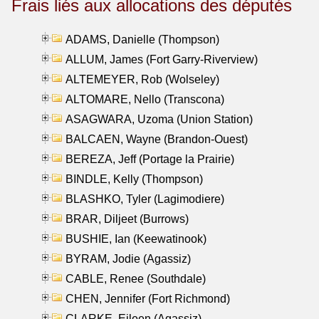
Frais liés aux allocations des députés
ADAMS, Danielle (Thompson)
ALLUM, James (Fort Garry-Riverview)
ALTEMEYER, Rob (Wolseley)
ALTOMARE, Nello (Transcona)
ASAGWARA, Uzoma (Union Station)
BALCAEN, Wayne (Brandon-Ouest)
BEREZA, Jeff (Portage la Prairie)
BINDLE, Kelly (Thompson)
BLASHKO, Tyler (Lagimodiere)
BRAR, Diljeet (Burrows)
BUSHIE, Ian (Keewatinook)
BYRAM, Jodie (Agassiz)
CABLE, Renee (Southdale)
CHEN, Jennifer (Fort Richmond)
CLARKE, Eileen (Agassiz)