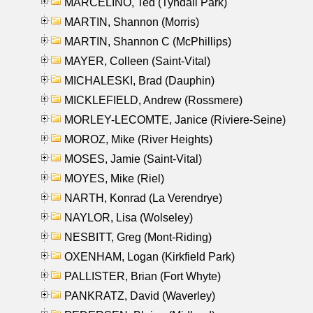
MARCELINO, Ted (Tyndall Park)
MARTIN, Shannon (Morris)
MARTIN, Shannon C (McPhillips)
MAYER, Colleen (Saint-Vital)
MICHALESKI, Brad (Dauphin)
MICKLEFIELD, Andrew (Rossmere)
MORLEY-LECOMTE, Janice (Riviere-Seine)
MOROZ, Mike (River Heights)
MOSES, Jamie (Saint-Vital)
MOYES, Mike (Riel)
NARTH, Konrad (La Verendrye)
NAYLOR, Lisa (Wolseley)
NESBITT, Greg (Mont-Riding)
OXENHAM, Logan (Kirkfield Park)
PALLISTER, Brian (Fort Whyte)
PANKRATZ, David (Waverley)