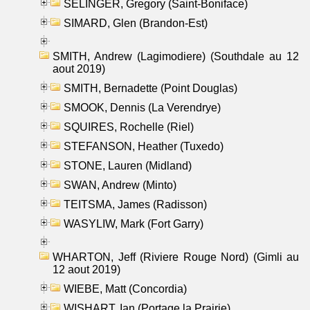
SELINGER, Gregory (Saint-Boniface)
SIMARD, Glen (Brandon-Est)
SMITH, Andrew (Lagimodiere) (Southdale au 12
aout 2019)
SMITH, Bernadette (Point Douglas)
SMOOK, Dennis (La Verendrye)
SQUIRES, Rochelle (Riel)
STEFANSON, Heather (Tuxedo)
STONE, Lauren (Midland)
SWAN, Andrew (Minto)
TEITSMA, James (Radisson)
WASYLIW, Mark (Fort Garry)
WHARTON, Jeff (Riviere Rouge Nord) (Gimli au
12 aout 2019)
WIEBE, Matt (Concordia)
WISHART, Ian (Portage la Prairie)