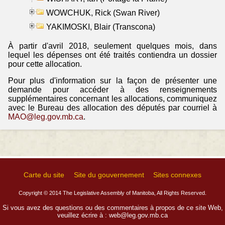
WOWCHUK, Rick (Swan River)
YAKIMOSKI, Blair (Transcona)
À partir d'avril 2018, seulement quelques mois, dans
lequel les dépenses ont été traités contiendra un dossier
pour cette allocation.
Pour plus d'information sur la façon de présenter une
demande pour accéder à des renseignements
supplémentaires concernant les allocations, communiquez
avec le Bureau des allocation des députés par courriel à
MAO@leg.gov.mb.ca
.
Carte du site
Site du gouvernement
Sites connexes
Copyright © 2014 The Legislative Assembly of Manitoba, All Rights Reserved.
Si vous avez des questions ou des commentaires à propos de ce site Web,
veuillez écrire à :
web@leg.gov.mb.ca