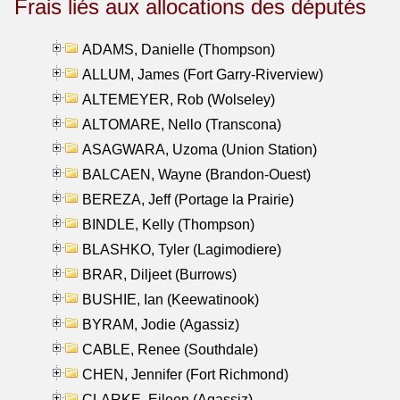
Frais liés aux allocations des députés
ADAMS, Danielle (Thompson)
ALLUM, James (Fort Garry-Riverview)
ALTEMEYER, Rob (Wolseley)
ALTOMARE, Nello (Transcona)
ASAGWARA, Uzoma (Union Station)
BALCAEN, Wayne (Brandon-Ouest)
BEREZA, Jeff (Portage la Prairie)
BINDLE, Kelly (Thompson)
BLASHKO, Tyler (Lagimodiere)
BRAR, Diljeet (Burrows)
BUSHIE, Ian (Keewatinook)
BYRAM, Jodie (Agassiz)
CABLE, Renee (Southdale)
CHEN, Jennifer (Fort Richmond)
CLARKE, Eileen (Agassiz)