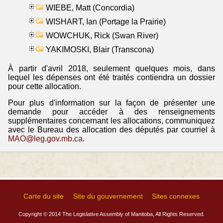
WIEBE, Matt (Concordia)
WISHART, Ian (Portage la Prairie)
WOWCHUK, Rick (Swan River)
YAKIMOSKI, Blair (Transcona)
À partir d'avril 2018, seulement quelques mois, dans
lequel les dépenses ont été traités contiendra un dossier
pour cette allocation.
Pour plus d'information sur la façon de présenter une
demande pour accéder à des renseignements
supplémentaires concernant les allocations, communiquez
avec le Bureau des allocation des députés par courriel à
MAO@leg.gov.mb.ca
.
Carte du site
Site du gouvernement
Sites connexes
Copyright © 2014 The Legislative Assembly of Manitoba, All Rights Reserved.