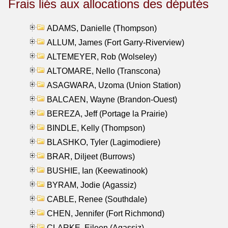
Frais liés aux allocations des députés
ADAMS, Danielle (Thompson)
ALLUM, James (Fort Garry-Riverview)
ALTEMEYER, Rob (Wolseley)
ALTOMARE, Nello (Transcona)
ASAGWARA, Uzoma (Union Station)
BALCAEN, Wayne (Brandon-Ouest)
BEREZA, Jeff (Portage la Prairie)
BINDLE, Kelly (Thompson)
BLASHKO, Tyler (Lagimodiere)
BRAR, Diljeet (Burrows)
BUSHIE, Ian (Keewatinook)
BYRAM, Jodie (Agassiz)
CABLE, Renee (Southdale)
CHEN, Jennifer (Fort Richmond)
CLARKE, Eileen (Agassiz)