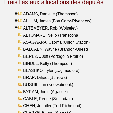
Frais liés aux allocations des députés
ADAMS, Danielle (Thompson)
ALLUM, James (Fort Garry-Riverview)
ALTEMEYER, Rob (Wolseley)
ALTOMARE, Nello (Transcona)
ASAGWARA, Uzoma (Union Station)
BALCAEN, Wayne (Brandon-Ouest)
BEREZA, Jeff (Portage la Prairie)
BINDLE, Kelly (Thompson)
BLASHKO, Tyler (Lagimodiere)
BRAR, Diljeet (Burrows)
BUSHIE, Ian (Keewatinook)
BYRAM, Jodie (Agassiz)
CABLE, Renee (Southdale)
CHEN, Jennifer (Fort Richmond)
CLARKE, Eileen (Agassiz)