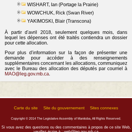
WISHART, Ian (Portage la Prairie)
WOWCHUK, Rick (Swan River)
YAKIMOSKI, Blair (Transcona)
À partir d'avril 2018, seulement quelques mois, dans
lequel les dépenses ont été traités contiendra un dossier
pour cette allocation.
Pour plus d'information sur la façon de présenter une
demande pour accéder à des renseignements
supplémentaires concernant les allocations, communiquez
avec le Bureau des allocation des députés par courriel à
MAO@leg.gov.mb.ca
.
Carte du site
Site du gouvernement
Sites connexes
Copyright © 2014 The Legislative Assembly of Manitoba, All Rights Reserved.
Si vous avez des questions ou des commentaires à propos de ce site Web,
veuillez écrire à :
web@leg.gov.mb.ca