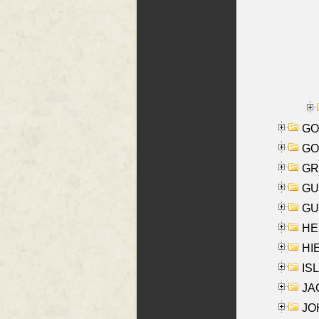
GO
GO
GR
GU
GU
HE
HIE
ISL
JA
JOH