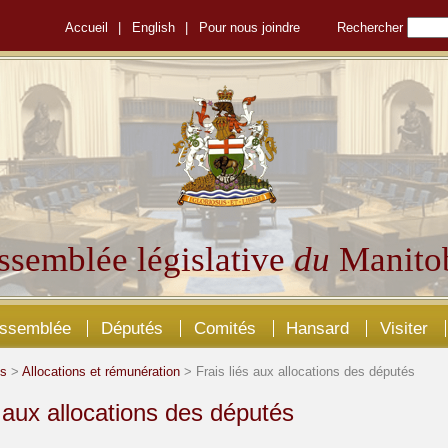
Accueil
|
English
|
Pour nous joindre
Rechercher
ssemblée législative
du
Manito
Assemblée
Députés
Comités
Hansard
Visiter
és
>
Allocations et rémunération
> Frais liés aux allocations des députés
s aux allocations des députés