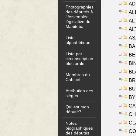
AD
Photographies
des députés à
ALL
l'Assemblée
AL
législative du
Manitoba
AL
AS
Liste
alphabétique
BA
Liste par
BER
circonscription
BI
électorale
BLA
Membres du
Cabinet
BRA
BUS
Attribution des
sièges
BYR
CA
Qui est mon
député?
CHE
CLA
Notes
biographiques
CO
des députés