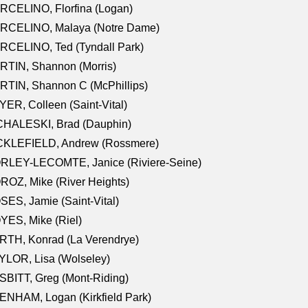
RCELINO, Florfina (Logan)
RCELINO, Malaya (Notre Dame)
RCELINO, Ted (Tyndall Park)
RTIN, Shannon (Morris)
TIN, Shannon C (McPhillips)
ER, Colleen (Saint-Vital)
CHALESKI, Brad (Dauphin)
CKLEFIELD, Andrew (Rossmere)
RLEY-LECOMTE, Janice (Riviere-Seine)
OZ, Mike (River Heights)
ES, Jamie (Saint-Vital)
ES, Mike (Riel)
RTH, Konrad (La Verendrye)
LOR, Lisa (Wolseley)
BITT, Greg (Mont-Riding)
NHAM, Logan (Kirkfield Park)