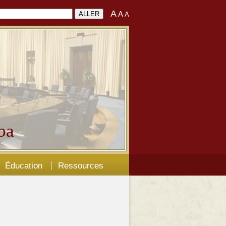
A
A
A
ba
Éducation
Ressources