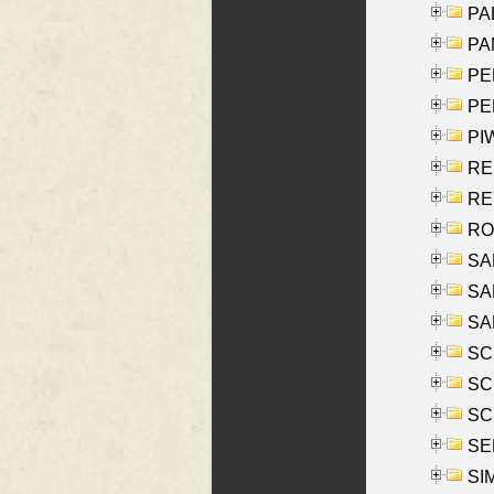
PAL
PA
PE
PE
PIW
RE
REY
RO
SAL
SA
SA
SC
SCH
SCH
SEL
SIM