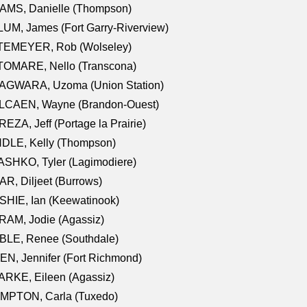
AMS, Danielle (Thompson)
UM, James (Fort Garry-Riverview)
TEMEYER, Rob (Wolseley)
TOMARE, Nello (Transcona)
AGWARA, Uzoma (Union Station)
LCAEN, Wayne (Brandon-Ouest)
EZA, Jeff (Portage la Prairie)
NDLE, Kelly (Thompson)
SHKO, Tyler (Lagimodiere)
R, Diljeet (Burrows)
HIE, Ian (Keewatinook)
AM, Jodie (Agassiz)
BLE, Renee (Southdale)
N, Jennifer (Fort Richmond)
RKE, Eileen (Agassiz)
MPTON, Carla (Tuxedo)