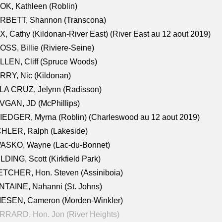
K, Kathleen (Roblin)
RBETT, Shannon (Transcona)
, Cathy (Kildonan-River East) (River East au 12 aout 2019)
SS, Billie (Riviere-Seine)
LEN, Cliff (Spruce Woods)
RY, Nic (Kildonan)
LA CRUZ, Jelynn (Radisson)
VGAN, JD (McPhillips)
EDGER, Myrna (Roblin) (Charleswood au 12 aout 2019)
CHLER, Ralph (Lakeside)
ASKO, Wayne (Lac-du-Bonnet)
LDING, Scott (Kirkfield Park)
TCHER, Hon. Steven (Assiniboia)
TAINE, Nahanni (St. Johns)
IESEN, Cameron (Morden-Winkler)
RRARD, Hon. Jon (River Heights)