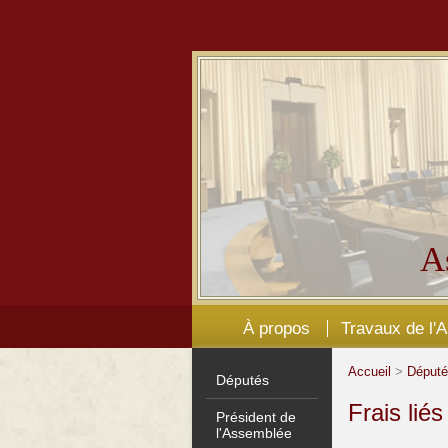
A
À propos
Travaux de l'
Accueil
>
Déput
Députés
Frais lié
Président de
l'Assemblée