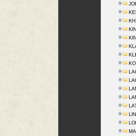
JOH
KEN
KHA
KI
KIN
KL
KLE
KO
LA
LAG
LAM
LAM
LAT
LIN
LOI
MA