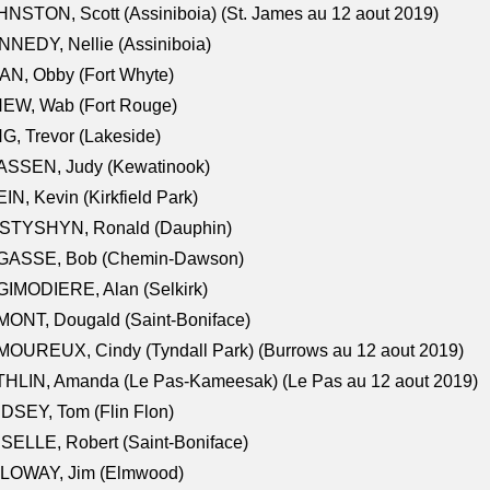
NSTON, Scott (Assiniboia) (St. James au 12 aout 2019)
NEDY, Nellie (Assiniboia)
N, Obby (Fort Whyte)
NEW, Wab (Fort Rouge)
G, Trevor (Lakeside)
ASSEN, Judy (Kewatinook)
IN, Kevin (Kirkfield Park)
STYSHYN, Ronald (Dauphin)
GASSE, Bob (Chemin-Dawson)
IMODIERE, Alan (Selkirk)
ONT, Dougald (Saint-Boniface)
OUREUX, Cindy (Tyndall Park) (Burrows au 12 aout 2019)
HLIN, Amanda (Le Pas-Kameesak) (Le Pas au 12 aout 2019)
DSEY, Tom (Flin Flon)
SELLE, Robert (Saint-Boniface)
LOWAY, Jim (Elmwood)