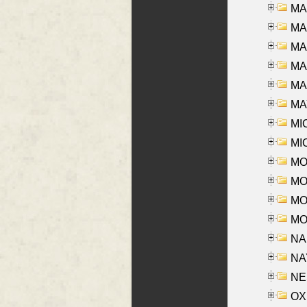
MA
MA
MA
MA
MAR
MAY
MI
MI
MO
MOR
MOS
MOY
NA
NAY
NES
OXE