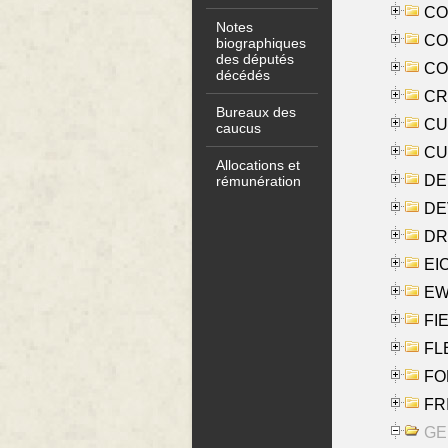
COO
Notes
CO
biographiques
des députés
COX
décédés
CRO
Bureaux des
CUL
caucus
CUR
Allocations et
DE
rémunération
DE
DRI
EI
EW
FIE
FLE
FON
FR
GE