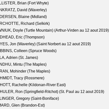
LISTER, Brian (Fort Whyte)
NKRATZ, David (Waverley)
DERSEN, Blaine (Midland)
RCHOTTE, Richard (Selkirk)
NIUK, Doyle (Turtle Mountain) (Arthur-Virden au 12 aout 2019)
DHEAD, Eric (Thompson)
ES, Jon (Waverley) (Saint Norbert au 12 aout 2019)
BBINS, Colleen (Spruce Woods)
A, Adrien (St. James)
NDHU, Mintu (The Maples)
RAN, Mohinder (The Maples)
HMIDT, Tracy (Rossmere)
OTT, Rachelle (Kildonan-River East)
ULER, Ron (Springfield-Ritchot) (St. Paul au 12 aout 2019)
INGER, Gregory (Saint-Boniface)
ARD, Glen (Brandon-Est)