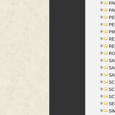
PAL
PA
PE
PE
PIW
RE
REY
RO
SAL
SA
SA
SC
SCH
SCH
SEL
SIM