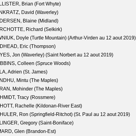
LISTER, Brian (Fort Whyte)
NKRATZ, David (Waverley)
DERSEN, Blaine (Midland)
RCHOTTE, Richard (Selkirk)
NIUK, Doyle (Turtle Mountain) (Arthur-Virden au 12 aout 2019)
DHEAD, Eric (Thompson)
ES, Jon (Waverley) (Saint Norbert au 12 aout 2019)
BBINS, Colleen (Spruce Woods)
A, Adrien (St. James)
NDHU, Mintu (The Maples)
RAN, Mohinder (The Maples)
HMIDT, Tracy (Rossmere)
OTT, Rachelle (Kildonan-River East)
ULER, Ron (Springfield-Ritchot) (St. Paul au 12 aout 2019)
INGER, Gregory (Saint-Boniface)
ARD, Glen (Brandon-Est)