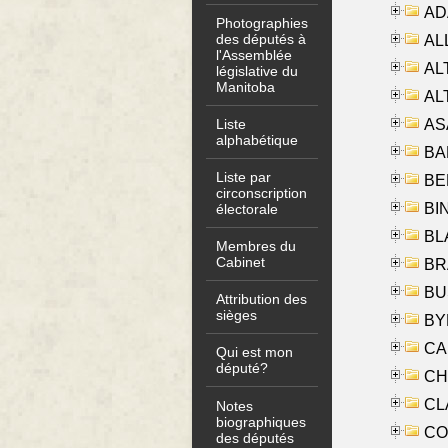
AD
Photographies
des députés à
ALL
l'Assemblée
AL
législative du
Manitoba
AL
AS
Liste
alphabétique
BA
Liste par
BER
circonscription
BI
électorale
BLA
Membres du
Cabinet
BRA
BUS
Attribution des
sièges
BYR
CA
Qui est mon
député?
CHE
CLA
Notes
biographiques
CO
des députés