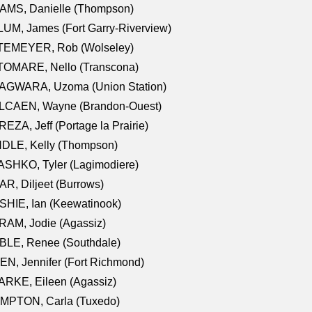
AMS, Danielle (Thompson)
UM, James (Fort Garry-Riverview)
TEMEYER, Rob (Wolseley)
TOMARE, Nello (Transcona)
AGWARA, Uzoma (Union Station)
LCAEN, Wayne (Brandon-Ouest)
EZA, Jeff (Portage la Prairie)
NDLE, Kelly (Thompson)
SHKO, Tyler (Lagimodiere)
R, Diljeet (Burrows)
HIE, Ian (Keewatinook)
AM, Jodie (Agassiz)
BLE, Renee (Southdale)
N, Jennifer (Fort Richmond)
RKE, Eileen (Agassiz)
MPTON, Carla (Tuxedo)