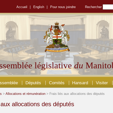
Accueil
|
English
|
Pour nous joindre
Rechercher
ssemblée législative
du
Manito
Assemblée
Députés
Comités
Hansard
Visiter
és
>
Allocations et rémunération
> Frais liés aux allocations des députés
s aux allocations des députés