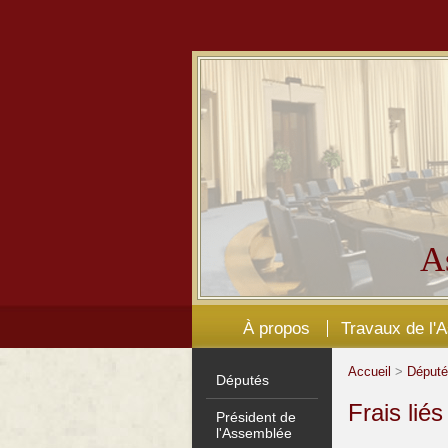
A
À propos
Travaux de l'
Accueil
>
Déput
Députés
Frais lié
Président de
l'Assemblée