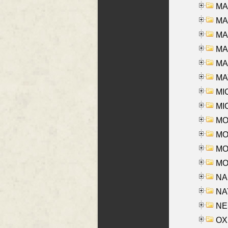
MA
MA
MA
MA
MAR
MAY
MI
MI
MO
MOR
MOS
MOY
NA
NAY
NES
OXE