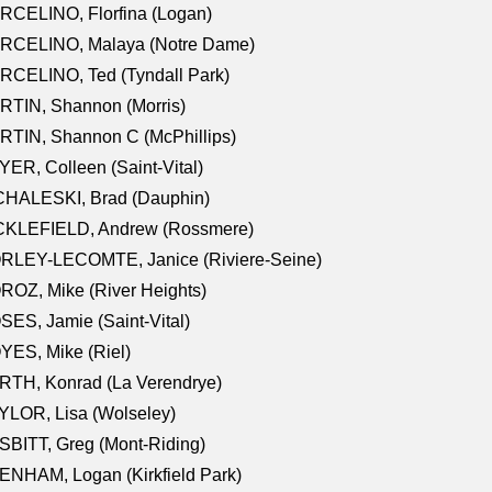
RCELINO, Florfina (Logan)
RCELINO, Malaya (Notre Dame)
RCELINO, Ted (Tyndall Park)
RTIN, Shannon (Morris)
TIN, Shannon C (McPhillips)
ER, Colleen (Saint-Vital)
CHALESKI, Brad (Dauphin)
CKLEFIELD, Andrew (Rossmere)
RLEY-LECOMTE, Janice (Riviere-Seine)
OZ, Mike (River Heights)
ES, Jamie (Saint-Vital)
ES, Mike (Riel)
RTH, Konrad (La Verendrye)
LOR, Lisa (Wolseley)
BITT, Greg (Mont-Riding)
NHAM, Logan (Kirkfield Park)