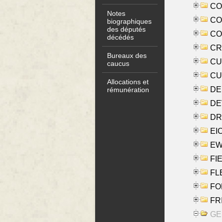
COO
Notes
CO
biographiques
des députés
COX
décédés
CRO
Bureaux des
CUL
caucus
CUR
Allocations et
DE
rémunération
DE
DRI
EI
EW
FIE
FLE
FON
FR
GE