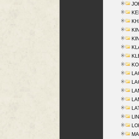
JOH
KEN
KHA
KI
KIN
KL
KLE
KO
LA
LAG
LAM
LAM
LAT
LIN
LOI
MA