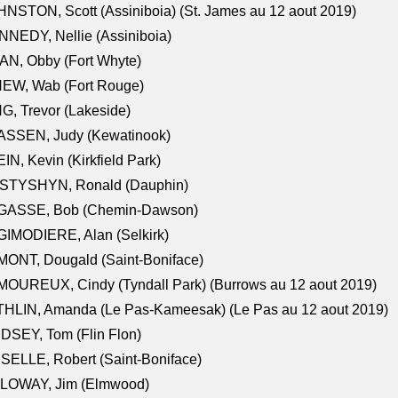
NSTON, Scott (Assiniboia) (St. James au 12 aout 2019)
NEDY, Nellie (Assiniboia)
N, Obby (Fort Whyte)
NEW, Wab (Fort Rouge)
G, Trevor (Lakeside)
ASSEN, Judy (Kewatinook)
IN, Kevin (Kirkfield Park)
STYSHYN, Ronald (Dauphin)
GASSE, Bob (Chemin-Dawson)
IMODIERE, Alan (Selkirk)
ONT, Dougald (Saint-Boniface)
OUREUX, Cindy (Tyndall Park) (Burrows au 12 aout 2019)
HLIN, Amanda (Le Pas-Kameesak) (Le Pas au 12 aout 2019)
DSEY, Tom (Flin Flon)
SELLE, Robert (Saint-Boniface)
LOWAY, Jim (Elmwood)