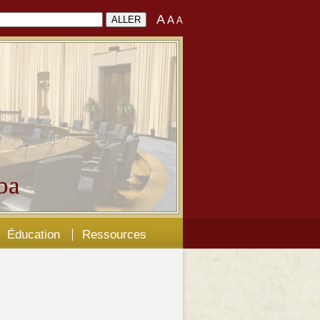
A
A
A
ba
Éducation
Ressources