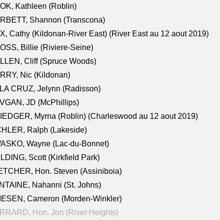
K, Kathleen (Roblin)
RBETT, Shannon (Transcona)
, Cathy (Kildonan-River East) (River East au 12 aout 2019)
SS, Billie (Riviere-Seine)
LEN, Cliff (Spruce Woods)
RY, Nic (Kildonan)
LA CRUZ, Jelynn (Radisson)
VGAN, JD (McPhillips)
EDGER, Myrna (Roblin) (Charleswood au 12 aout 2019)
CHLER, Ralph (Lakeside)
ASKO, Wayne (Lac-du-Bonnet)
LDING, Scott (Kirkfield Park)
TCHER, Hon. Steven (Assiniboia)
TAINE, Nahanni (St. Johns)
IESEN, Cameron (Morden-Winkler)
RRARD, Hon. Jon (River Heights)