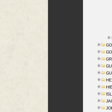
GO
GO
GR
GU
GU
HE
HIE
ISL
JA
JOH