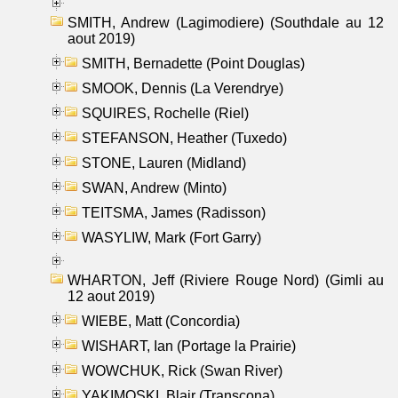
SMITH, Andrew (Lagimodiere) (Southdale au 12
aout 2019)
SMITH, Bernadette (Point Douglas)
SMOOK, Dennis (La Verendrye)
SQUIRES, Rochelle (Riel)
STEFANSON, Heather (Tuxedo)
STONE, Lauren (Midland)
SWAN, Andrew (Minto)
TEITSMA, James (Radisson)
WASYLIW, Mark (Fort Garry)
WHARTON, Jeff (Riviere Rouge Nord) (Gimli au
12 aout 2019)
WIEBE, Matt (Concordia)
WISHART, Ian (Portage la Prairie)
WOWCHUK, Rick (Swan River)
YAKIMOSKI, Blair (Transcona)