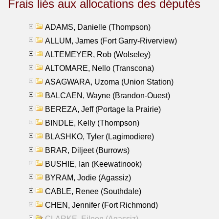
Frais liés aux allocations des députés
ADAMS, Danielle (Thompson)
ALLUM, James (Fort Garry-Riverview)
ALTEMEYER, Rob (Wolseley)
ALTOMARE, Nello (Transcona)
ASAGWARA, Uzoma (Union Station)
BALCAEN, Wayne (Brandon-Ouest)
BEREZA, Jeff (Portage la Prairie)
BINDLE, Kelly (Thompson)
BLASHKO, Tyler (Lagimodiere)
BRAR, Diljeet (Burrows)
BUSHIE, Ian (Keewatinook)
BYRAM, Jodie (Agassiz)
CABLE, Renee (Southdale)
CHEN, Jennifer (Fort Richmond)
CLARKE, Eileen (Agassiz)