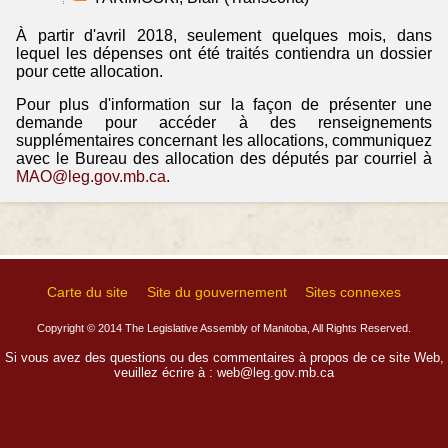
À partir d'avril 2018, seulement quelques mois, dans
lequel les dépenses ont été traités contiendra un dossier
pour cette allocation.
Pour plus d'information sur la façon de présenter une
demande pour accéder à des renseignements
supplémentaires concernant les allocations, communiquez
avec le Bureau des allocation des députés par courriel à
MAO@leg.gov.mb.ca
.
Carte du site
Site du gouvernement
Sites connexes
Copyright © 2014 The Legislative Assembly of Manitoba, All Rights Reserved.
Si vous avez des questions ou des commentaires à propos de ce site Web,
veuillez écrire à :
web@leg.gov.mb.ca