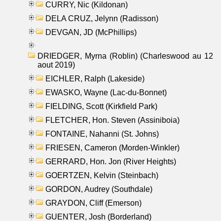
CURRY, Nic (Kildonan)
DELA CRUZ, Jelynn (Radisson)
DEVGAN, JD (McPhillips)
DRIEDGER, Myrna (Roblin) (Charleswood au 12
aout 2019)
EICHLER, Ralph (Lakeside)
EWASKO, Wayne (Lac-du-Bonnet)
FIELDING, Scott (Kirkfield Park)
FLETCHER, Hon. Steven (Assiniboia)
FONTAINE, Nahanni (St. Johns)
FRIESEN, Cameron (Morden-Winkler)
GERRARD, Hon. Jon (River Heights)
GOERTZEN, Kelvin (Steinbach)
GORDON, Audrey (Southdale)
GRAYDON, Cliff (Emerson)
GUENTER, Josh (Borderland)