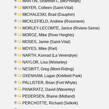
MARTIN, Shannon C (McPhillips)
MAYER, Colleen (Saint-Vital)
MICHALESKI, Brad (Dauphin)
MICKLEFIELD, Andrew (Rossmere)
MORLEY-LECOMTE, Janice (Riviere-Seine)
MOROZ, Mike (River Heights)
MOSES, Jamie (Saint-Vital)
MOYES, Mike (Riel)
NARTH, Konrad (La Verendrye)
NAYLOR, Lisa (Wolseley)
NESBITT, Greg (Mont-Riding)
OXENHAM, Logan (Kirkfield Park)
PALLISTER, Brian (Fort Whyte)
PANKRATZ, David (Waverley)
PEDERSEN, Blaine (Midland)
PERCHOTTE, Richard (Selkirk)