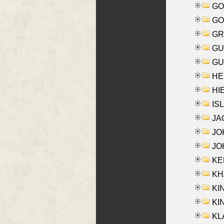
GO
GO
GR
GU
GU
HE
HIE
ISL
JA
JOH
JOH
KEN
KHA
KI
KIN
KL