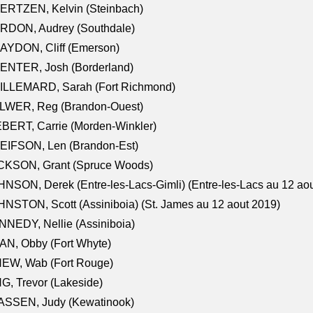
ERTZEN, Kelvin (Steinbach)
RDON, Audrey (Southdale)
AYDON, Cliff (Emerson)
ENTER, Josh (Borderland)
ILLEMARD, Sarah (Fort Richmond)
LWER, Reg (Brandon-Ouest)
BERT, Carrie (Morden-Winkler)
EIFSON, Len (Brandon-Est)
CKSON, Grant (Spruce Woods)
NSON, Derek (Entre-les-Lacs-Gimli) (Entre-les-Lacs au 12 ao
NSTON, Scott (Assiniboia) (St. James au 12 aout 2019)
NEDY, Nellie (Assiniboia)
N, Obby (Fort Whyte)
NEW, Wab (Fort Rouge)
G, Trevor (Lakeside)
ASSEN, Judy (Kewatinook)