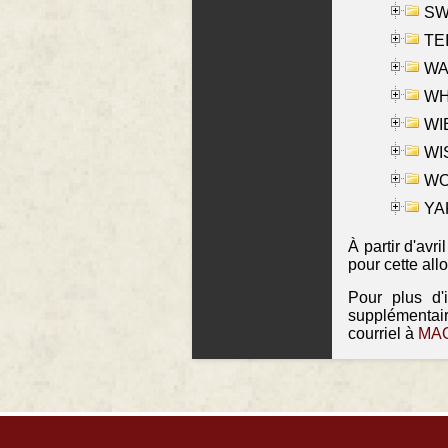
SW
TE
WAS
WHA
WIE
WIS
WO
YAK
À partir d'avr
pour cette all
Pour plus d'
supplémentai
courriel à
MAO