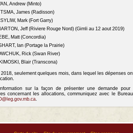
AN, Andrew (Minto)
ITSMA, James (Radisson)
YLIW, Mark (Fort Garry)
RTON, Jeff (Riviere Rouge Nord) (Gimli au 12 aout 2019)
BE, Matt (Concordia)
HART, Ian (Portage la Prairie)
WCHUK, Rick (Swan River)
IMOSKI, Blair (Transcona)
il 2018, seulement quelques mois, dans lequel les dépenses ont
ocation.
information sur la façon de présenter une demande pour
res concernant les allocations, communiquez avec le Bureau
@leg.gov.mb.ca
.