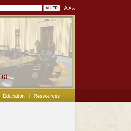
A
A
A
ba
Éducation
Ressources