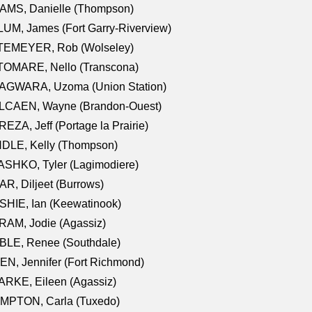
AMS, Danielle (Thompson)
UM, James (Fort Garry-Riverview)
TEMEYER, Rob (Wolseley)
TOMARE, Nello (Transcona)
AGWARA, Uzoma (Union Station)
LCAEN, Wayne (Brandon-Ouest)
EZA, Jeff (Portage la Prairie)
NDLE, Kelly (Thompson)
SHKO, Tyler (Lagimodiere)
R, Diljeet (Burrows)
HIE, Ian (Keewatinook)
AM, Jodie (Agassiz)
BLE, Renee (Southdale)
N, Jennifer (Fort Richmond)
RKE, Eileen (Agassiz)
MPTON, Carla (Tuxedo)