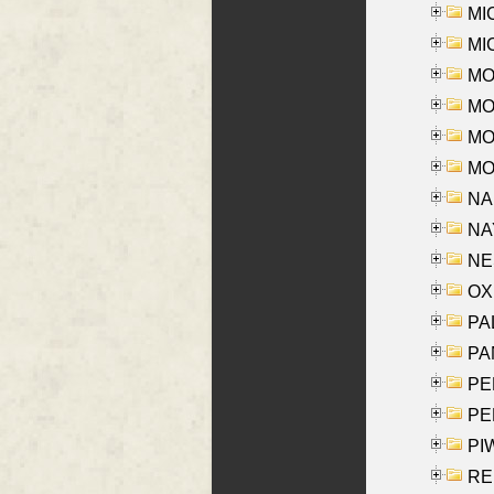
MI
MI
MO
MOR
MOS
MOY
NA
NAY
NES
OXE
PAL
PA
PE
PE
PIW
RE