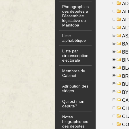
AD
Photographies
des députés à
ALL
l'Assemblée
AL
législative du
Manitoba
AL
AS
Liste
alphabétique
BA
Liste par
BER
circonscription
BI
électorale
BLA
Membres du
Cabinet
BRA
BUS
Attribution des
sièges
BYR
CA
Qui est mon
député?
CHE
CLA
Notes
biographiques
CO
des députés