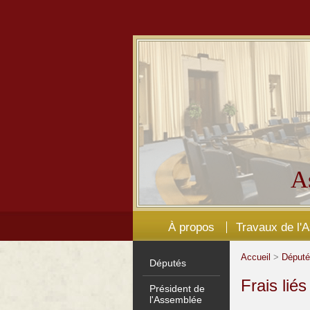
A
À propos
Travaux de l'
Accueil
>
Déput
Députés
Frais lié
Président de
l'Assemblée