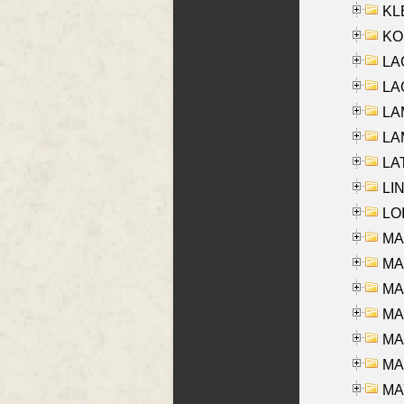
KLE
KO
LA
LAG
LAM
LAM
LAT
LIN
LOI
MA
MA
MA
MA
MA
MAR
MAY