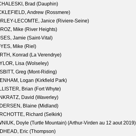
CHALESKI, Brad (Dauphin)
CKLEFIELD, Andrew (Rossmere)
RLEY-LECOMTE, Janice (Riviere-Seine)
OZ, Mike (River Heights)
ES, Jamie (Saint-Vital)
ES, Mike (Riel)
RTH, Konrad (La Verendrye)
LOR, Lisa (Wolseley)
BITT, Greg (Mont-Riding)
NHAM, Logan (Kirkfield Park)
LISTER, Brian (Fort Whyte)
NKRATZ, David (Waverley)
DERSEN, Blaine (Midland)
RCHOTTE, Richard (Selkirk)
NIUK, Doyle (Turtle Mountain) (Arthur-Virden au 12 aout 2019)
DHEAD, Eric (Thompson)