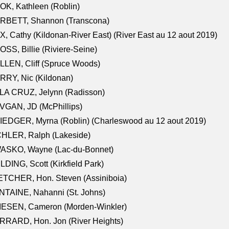
K, Kathleen (Roblin)
RBETT, Shannon (Transcona)
, Cathy (Kildonan-River East) (River East au 12 aout 2019)
SS, Billie (Riviere-Seine)
LEN, Cliff (Spruce Woods)
RY, Nic (Kildonan)
LA CRUZ, Jelynn (Radisson)
VGAN, JD (McPhillips)
EDGER, Myrna (Roblin) (Charleswood au 12 aout 2019)
CHLER, Ralph (Lakeside)
ASKO, Wayne (Lac-du-Bonnet)
LDING, Scott (Kirkfield Park)
TCHER, Hon. Steven (Assiniboia)
TAINE, Nahanni (St. Johns)
IESEN, Cameron (Morden-Winkler)
RRARD, Hon. Jon (River Heights)