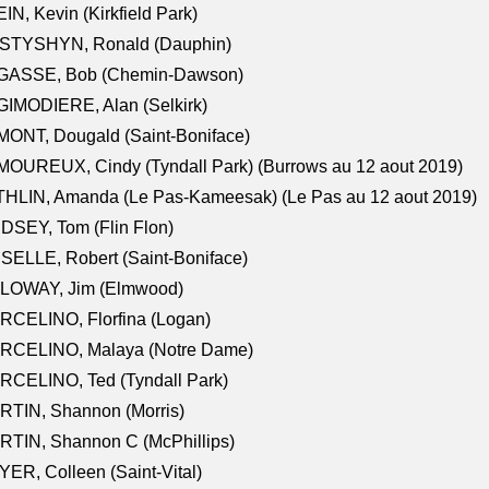
IN, Kevin (Kirkfield Park)
STYSHYN, Ronald (Dauphin)
GASSE, Bob (Chemin-Dawson)
IMODIERE, Alan (Selkirk)
ONT, Dougald (Saint-Boniface)
OUREUX, Cindy (Tyndall Park) (Burrows au 12 aout 2019)
HLIN, Amanda (Le Pas-Kameesak) (Le Pas au 12 aout 2019)
DSEY, Tom (Flin Flon)
SELLE, Robert (Saint-Boniface)
LOWAY, Jim (Elmwood)
RCELINO, Florfina (Logan)
RCELINO, Malaya (Notre Dame)
RCELINO, Ted (Tyndall Park)
RTIN, Shannon (Morris)
TIN, Shannon C (McPhillips)
ER, Colleen (Saint-Vital)