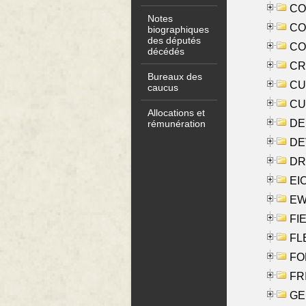
COO
Notes
CO
biographiques
des députés
COX
décédés
CRO
Bureaux des
CUL
caucus
CUR
Allocations et
DE
rémunération
DE
DRI
EI
EW
FIE
FLE
FON
FR
GE