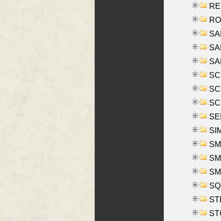
REY
RO
SAL
SA
SA
SC
SCH
SCH
SEL
SIM
SMI
SMI
SM
SQU
ST
ST