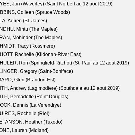
ES, Jon (Waverley) (Saint Norbert au 12 aout 2019)
BBINS, Colleen (Spruce Woods)
A, Adrien (St. James)
NDHU, Mintu (The Maples)
RAN, Mohinder (The Maples)
HMIDT, Tracy (Rossmere)
OTT, Rachelle (Kildonan-River East)
ULER, Ron (Springfield-Ritchot) (St. Paul au 12 aout 2019)
INGER, Gregory (Saint-Boniface)
ARD, Glen (Brandon-Est)
TH, Andrew (Lagimodiere) (Southdale au 12 aout 2019)
TH, Bernadette (Point Douglas)
OOK, Dennis (La Verendrye)
IRES, Rochelle (Riel)
EFANSON, Heather (Tuxedo)
ONE, Lauren (Midland)