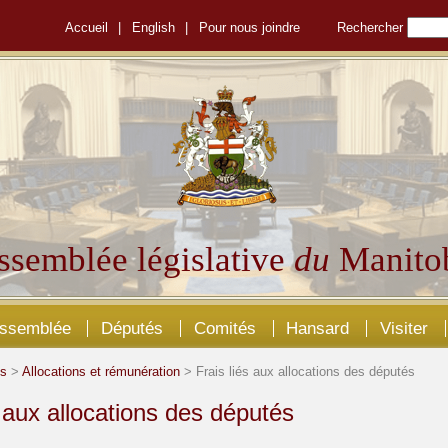
Accueil
|
English
|
Pour nous joindre
Rechercher
ssemblée législative
du
Manito
Assemblée
Députés
Comités
Hansard
Visiter
és
>
Allocations et rémunération
> Frais liés aux allocations des députés
s aux allocations des députés