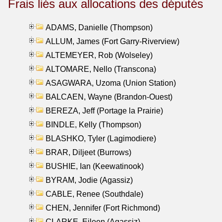
Frais liés aux allocations des députés
ADAMS, Danielle (Thompson)
ALLUM, James (Fort Garry-Riverview)
ALTEMEYER, Rob (Wolseley)
ALTOMARE, Nello (Transcona)
ASAGWARA, Uzoma (Union Station)
BALCAEN, Wayne (Brandon-Ouest)
BEREZA, Jeff (Portage la Prairie)
BINDLE, Kelly (Thompson)
BLASHKO, Tyler (Lagimodiere)
BRAR, Diljeet (Burrows)
BUSHIE, Ian (Keewatinook)
BYRAM, Jodie (Agassiz)
CABLE, Renee (Southdale)
CHEN, Jennifer (Fort Richmond)
CLARKE, Eileen (Agassiz)