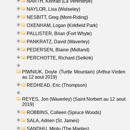
NARTH, Konrad (La Verendrye)
NAYLOR, Lisa (Wolseley)
NESBITT, Greg (Mont-Riding)
OXENHAM, Logan (Kirkfield Park)
PALLISTER, Brian (Fort Whyte)
PANKRATZ, David (Waverley)
PEDERSEN, Blaine (Midland)
PERCHOTTE, Richard (Selkirk)
PIWNIUK, Doyle (Turtle Mountain) (Arthur-Virden
au 12 aout 2019)
REDHEAD, Eric (Thompson)
REYES, Jon (Waverley) (Saint Norbert au 12 aout
2019)
ROBBINS, Colleen (Spruce Woods)
SALA, Adrien (St. James)
SANDHU, Mintu (The Maples)