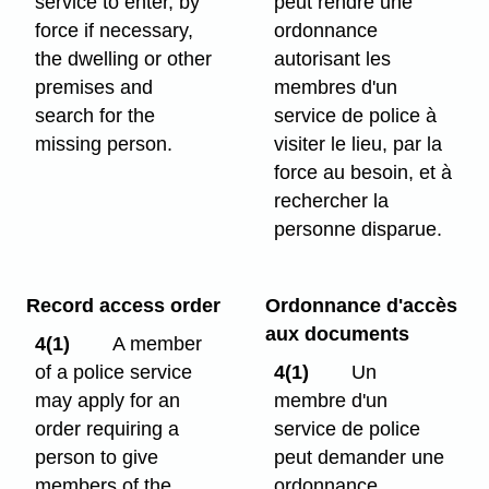
service to enter, by
peut rendre une
force if necessary,
ordonnance
the dwelling or other
autorisant les
premises and
membres d'un
search for the
service de police à
missing person.
visiter le lieu, par la
force au besoin, et à
rechercher la
personne disparue.
Record access order
Ordonnance d'accès
aux documents
4(1)
A member
of a police service
4(1)
Un
may apply for an
membre d'un
order requiring a
service de police
person to give
peut demander une
members of the
ordonnance