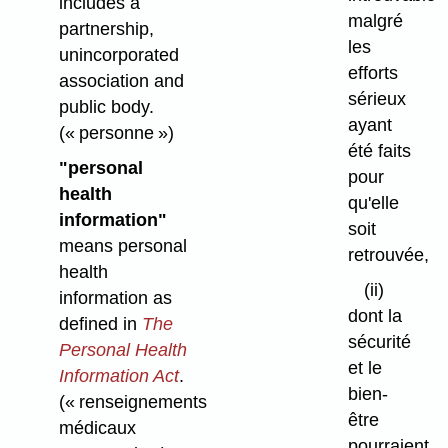
includes a
malgré
partnership,
les
unincorporated
efforts
association and
sérieux
public body.
ayant
(« personne »)
été faits
"personal
pour
health
qu'elle
information"
soit
means personal
retrouvée,
health
(ii)
information as
dont la
defined in
The
sécurité
Personal Health
et le
Information Act
.
bien-
(« renseignements
être
médicaux
pourraient