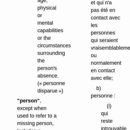
age,
et qui n'a
physical
pas été en
or
contact avec
mental
les
capabilities
personnes
or the
qui seraient
circumstances
vraisemblableme
surrounding
ou
the
normalement
person's
en contact
absence.
avec elle;
(« personne
b)
disparue »)
personne :
"person"
,
(i)
except when
qui
used to refer to a
reste
missing person,
introuvable