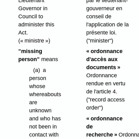
Lieutenant
par le lieutenant-
Governor in
gouverneur en
Council to
conseil de
administer this
l'application de la
Act.
présente loi.
(« ministre »)
("minister")
"missing
« ordonnance
person"
means
d'accès aux
documents »
(a)
a
Ordonnance
person
rendue en vertu
whose
de l'article 4.
whereabouts
("record access
are
order")
unknown
and who has
« ordonnance
not been in
de
contact with
recherche »
Ordonn