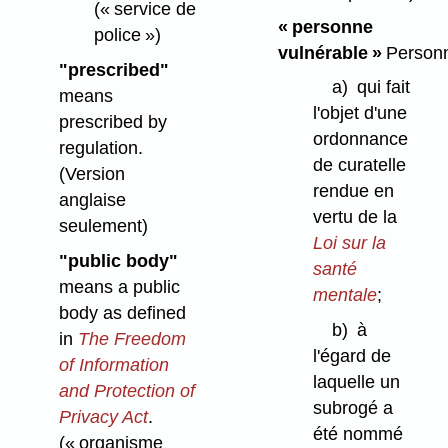
(« service de
« personne
police »)
vulnérable »
Personn
"prescribed"
a)
qui fait
means
l'objet d'une
prescribed by
ordonnance
regulation.
de curatelle
(Version
rendue en
anglaise
vertu de la
seulement)
Loi sur la
"public body"
santé
means a public
mentale
;
body as defined
b)
à
in
The Freedom
l'égard de
of Information
laquelle un
and Protection of
subrogé a
Privacy Act
.
été nommé
(« organisme