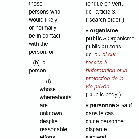
those
rendue en vertu
persons who
de l'article 3.
would likely
("search order")
or normally
« organisme
be in contact
public »
Organisme
with the
public au sens
person; or
de la
Loi sur
(b)
a
l'accès à
person
l'information et la
protection de la
(i)
vie privée
.
whose
("public body")
whereabouts
are
« personne »
Sauf
unknown
dans le cas
despite
d'une personne
reasonable
disparue,
efforts
s'entend