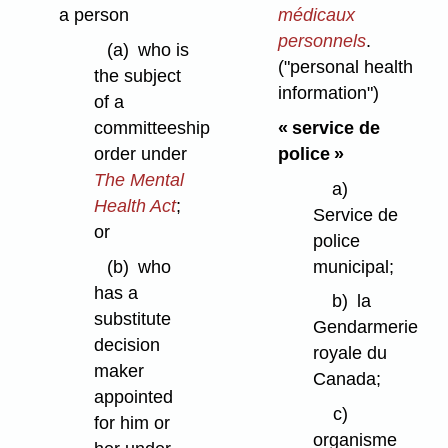
médicaux
a person
personnels
.
(a)
who is
("personal health
the subject
information")
of a
« service de
committeeship
police »
order under
The Mental
a)
Health Act
;
Service de
or
police
municipal;
(b)
who
has a
b)
la
substitute
Gendarmerie
decision
royale du
maker
Canada;
appointed
c)
for him or
organisme