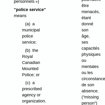
personnels »)
être
"police service"
menacés,
means
étant
(a)
a
donné
municipal
son
police
âge,
service;
ses
capacités
(b)
the
physiques
Royal
ou
Canadian
mentales
Mounted
ou les
Police; or
circonstanc
(c)
a
de son
prescribed
absence.
agency or
("missing
organization.
person")