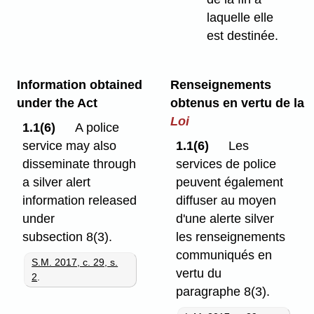
laquelle elle
est destinée.
Information obtained
Renseignements
under the Act
obtenus en vertu de la
Loi
1.1(6)
A police
service may also
1.1(6)
Les
disseminate through
services de police
a silver alert
peuvent également
information released
diffuser au moyen
under
d'une alerte silver
subsection 8(3).
les renseignements
communiqués en
S.M. 2017, c. 29, s.
vertu du
2
.
paragraphe 8(3).