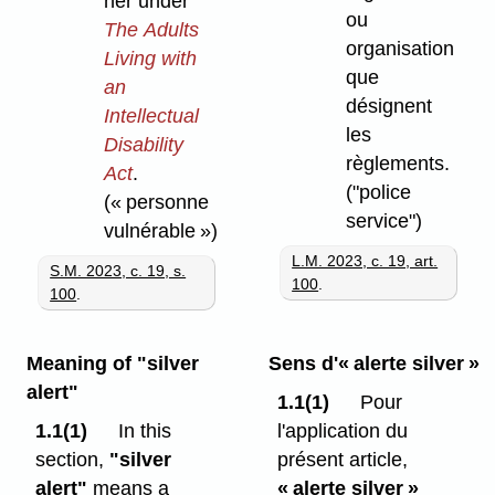
her under
ou
The Adults
organisation
Living with
que
an
désignent
Intellectual
les
Disability
règlements.
Act
.
("police
(« personne
service")
vulnérable »)
L.M. 2023, c. 19, art.
S.M. 2023, c. 19, s.
100
.
100
.
Meaning of "silver
Sens d'« alerte silver »
alert"
1.1(1)
Pour
1.1(1)
In this
l'application du
section,
"silver
présent article,
alert"
means a
« alerte silver »