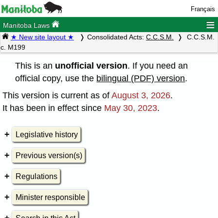
Français
≡
Manitoba Laws
★ New site layout ★
Consolidated Acts:
C.C.S.M.
C.C.S.M.
c. M199
This is an
unofficial version
. If you need an
official copy, use the
bilingual (PDF) version
.
This version is current as of
August 3, 2026
.
It has been in effect since
May 30, 2023
.
Legislative history
Previous version(s)
Regulations
Minister responsible