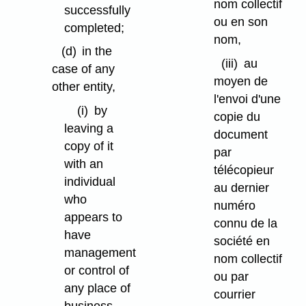
nom collectif
successfully
ou en son
completed;
nom,
(d)
in the
(iii)
au
case of any
moyen de
other entity,
l'envoi d'une
(i)
by
copie du
leaving a
document
copy of it
par
with an
télécopieur
individual
au dernier
who
numéro
appears to
connu de la
have
société en
management
nom collectif
or control of
ou par
any place of
courrier