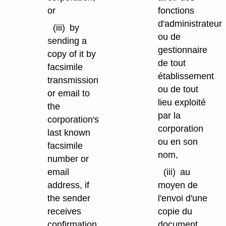
or
fonctions
d'administrateur
(iii)
by
ou de
sending a
gestionnaire
copy of it by
de tout
facsimile
établissement
transmission
ou de tout
or email to
lieu exploité
the
par la
corporation's
corporation
last known
ou en son
facsimile
nom,
number or
email
(iii)
au
address, if
moyen de
the sender
l'envoi d'une
receives
copie du
confirmation
document