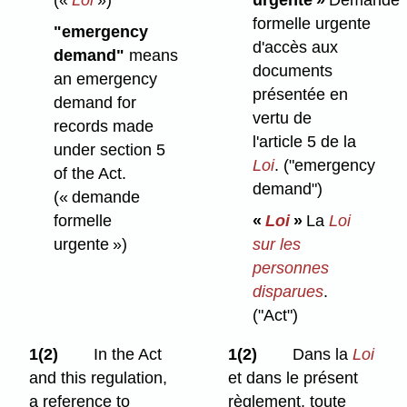
formelle urgente
"emergency
d'accès aux
demand"
means
documents
an emergency
présentée en
demand for
vertu de
records made
l'article 5 de la
under section 5
Loi
.
("emergency
of the Act.
demand")
(« demande
formelle
«
Loi
»
La
Loi
urgente »)
sur les
personnes
disparues
.
("Act")
1(2)
In the Act
1(2)
Dans la
Loi
and this regulation,
et dans le présent
a reference to
règlement, toute