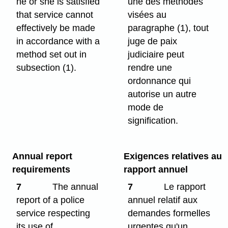
he or she is satisfied
une des méthodes
that service cannot
visées au
effectively be made
paragraphe (1), tout
in accordance with a
juge de paix
method set out in
judiciaire peut
subsection (1).
rendre une
ordonnance qui
autorise un autre
mode de
signification.
Annual report
Exigences relatives au
requirements
rapport annuel
7
The annual
7
Le rapport
report of a police
annuel relatif aux
service respecting
demandes formelles
its use of
urgentes qu'un