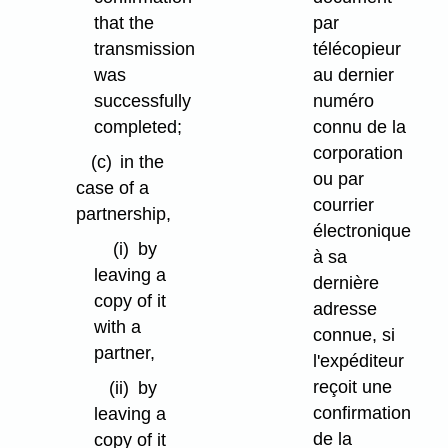
that the
par
transmission
télécopieur
was
au dernier
successfully
numéro
completed;
connu de la
corporation
(c)
in the
ou par
case of a
courrier
partnership,
électronique
(i)
by
à sa
leaving a
dernière
copy of it
adresse
with a
connue, si
partner,
l'expéditeur
reçoit une
(ii)
by
confirmation
leaving a
de la
copy of it