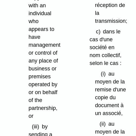
réception de
with an
la
individual
transmission;
who
appears to
c)
dans le
have
cas d'une
management
société en
or control of
nom collectif,
any place of
selon le cas :
business or
(i)
au
premises
moyen de la
operated by
remise d'une
or on behalf
copie du
of the
document à
partnership,
un associé,
or
(ii)
au
(iii)
by
moyen de la
sending a