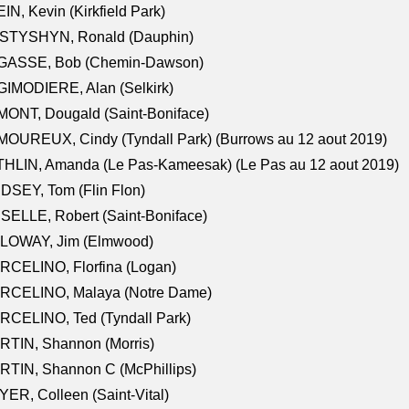
IN, Kevin (Kirkfield Park)
STYSHYN, Ronald (Dauphin)
GASSE, Bob (Chemin-Dawson)
IMODIERE, Alan (Selkirk)
ONT, Dougald (Saint-Boniface)
OUREUX, Cindy (Tyndall Park) (Burrows au 12 aout 2019)
HLIN, Amanda (Le Pas-Kameesak) (Le Pas au 12 aout 2019)
DSEY, Tom (Flin Flon)
SELLE, Robert (Saint-Boniface)
LOWAY, Jim (Elmwood)
RCELINO, Florfina (Logan)
RCELINO, Malaya (Notre Dame)
RCELINO, Ted (Tyndall Park)
RTIN, Shannon (Morris)
TIN, Shannon C (McPhillips)
ER, Colleen (Saint-Vital)