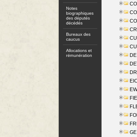
COO
Notes
CO
biographiques
des députés
COX
décédés
CRO
Bureaux des
CUL
caucus
CUR
Allocations et
DE
rémunération
DE
DRI
EI
EW
FIE
FLE
FON
FR
GE