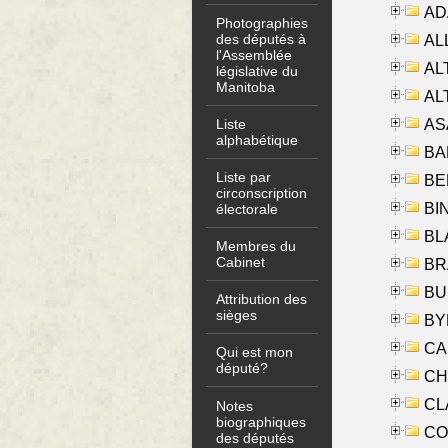
AD
Photographies
des députés à
ALL
l'Assemblée
AL
législative du
Manitoba
AL
AS
Liste
alphabétique
BA
Liste par
BER
circonscription
BI
électorale
BLA
Membres du
Cabinet
BRA
BUS
Attribution des
sièges
BYR
CA
Qui est mon
député?
CHE
CLA
Notes
biographiques
CO
des députés