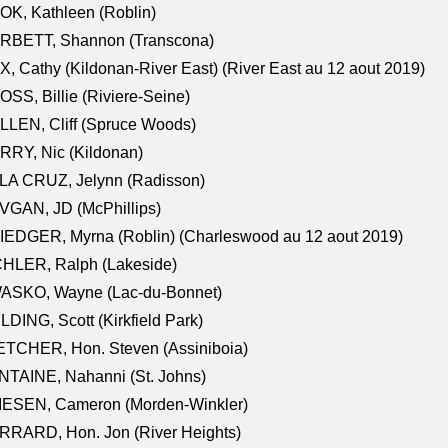
K, Kathleen (Roblin)
RBETT, Shannon (Transcona)
, Cathy (Kildonan-River East) (River East au 12 aout 2019)
SS, Billie (Riviere-Seine)
LEN, Cliff (Spruce Woods)
RY, Nic (Kildonan)
LA CRUZ, Jelynn (Radisson)
VGAN, JD (McPhillips)
EDGER, Myrna (Roblin) (Charleswood au 12 aout 2019)
CHLER, Ralph (Lakeside)
ASKO, Wayne (Lac-du-Bonnet)
LDING, Scott (Kirkfield Park)
TCHER, Hon. Steven (Assiniboia)
TAINE, Nahanni (St. Johns)
IESEN, Cameron (Morden-Winkler)
RRARD, Hon. Jon (River Heights)