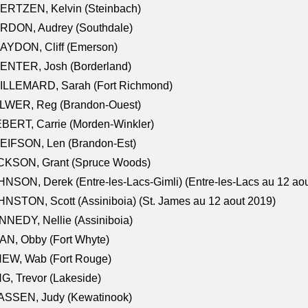
ERTZEN, Kelvin (Steinbach)
RDON, Audrey (Southdale)
AYDON, Cliff (Emerson)
ENTER, Josh (Borderland)
ILLEMARD, Sarah (Fort Richmond)
LWER, Reg (Brandon-Ouest)
BERT, Carrie (Morden-Winkler)
EIFSON, Len (Brandon-Est)
CKSON, Grant (Spruce Woods)
NSON, Derek (Entre-les-Lacs-Gimli) (Entre-les-Lacs au 12 ao
NSTON, Scott (Assiniboia) (St. James au 12 aout 2019)
NEDY, Nellie (Assiniboia)
N, Obby (Fort Whyte)
NEW, Wab (Fort Rouge)
G, Trevor (Lakeside)
ASSEN, Judy (Kewatinook)