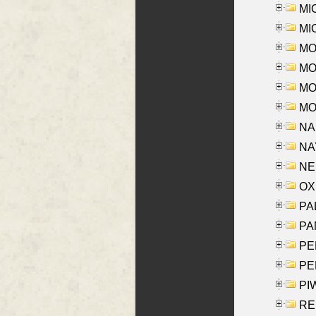
MI
MI
MO
MOR
MOS
MOY
NA
NAY
NES
OXE
PAL
PA
PE
PE
PIW
RE