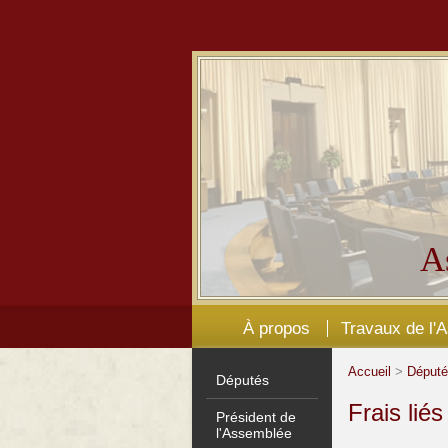
A
À propos
Travaux de l'
Accueil
>
Déput
Députés
Frais lié
Président de
l'Assemblée