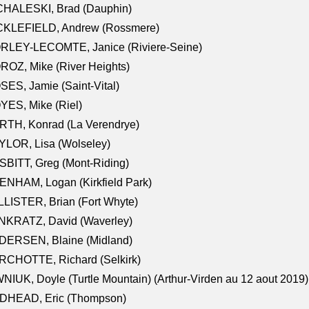
CHALESKI, Brad (Dauphin)
CKLEFIELD, Andrew (Rossmere)
RLEY-LECOMTE, Janice (Riviere-Seine)
OZ, Mike (River Heights)
ES, Jamie (Saint-Vital)
ES, Mike (Riel)
RTH, Konrad (La Verendrye)
LOR, Lisa (Wolseley)
BITT, Greg (Mont-Riding)
NHAM, Logan (Kirkfield Park)
LISTER, Brian (Fort Whyte)
NKRATZ, David (Waverley)
DERSEN, Blaine (Midland)
RCHOTTE, Richard (Selkirk)
NIUK, Doyle (Turtle Mountain) (Arthur-Virden au 12 aout 2019)
DHEAD, Eric (Thompson)