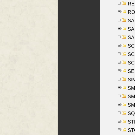
REY
RO
SAL
SA
SA
SC
SCH
SCH
SEL
SIM
SMI
SMI
SM
SQU
ST
ST