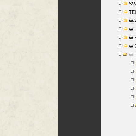
SW
TE
WAS
WHA
WIE
WIS
WO