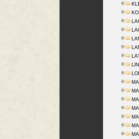
KLE
KO
LA
LAG
LAM
LAM
LAT
LIN
LOI
MA
MA
MA
MA
MA
MAR
MAY