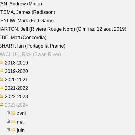
AN, Andrew (Minto)
ITSMA, James (Radisson)
YLIW, Mark (Fort Garry)
RTON, Jeff (Riviere Rouge Nord) (Gimli au 12 aout 2019)
BE, Matt (Concordia)
HART, Ian (Portage la Prairie)
WCHUK, Rick (Swan River)
2018-2019
2019-2020
2020-2021
2021-2022
2022-2023
2023-2024
avril
mai
juin