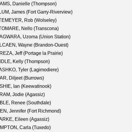
AMS, Danielle (Thompson)
UM, James (Fort Garry-Riverview)
TEMEYER, Rob (Wolseley)
TOMARE, Nello (Transcona)
AGWARA, Uzoma (Union Station)
LCAEN, Wayne (Brandon-Ouest)
EZA, Jeff (Portage la Prairie)
NDLE, Kelly (Thompson)
SHKO, Tyler (Lagimodiere)
R, Diljeet (Burrows)
HIE, Ian (Keewatinook)
AM, Jodie (Agassiz)
BLE, Renee (Southdale)
N, Jennifer (Fort Richmond)
RKE, Eileen (Agassiz)
MPTON, Carla (Tuxedo)