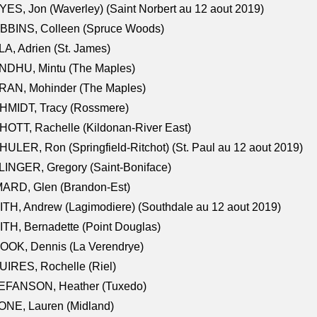
ES, Jon (Waverley) (Saint Norbert au 12 aout 2019)
BBINS, Colleen (Spruce Woods)
A, Adrien (St. James)
NDHU, Mintu (The Maples)
RAN, Mohinder (The Maples)
HMIDT, Tracy (Rossmere)
OTT, Rachelle (Kildonan-River East)
ULER, Ron (Springfield-Ritchot) (St. Paul au 12 aout 2019)
INGER, Gregory (Saint-Boniface)
ARD, Glen (Brandon-Est)
TH, Andrew (Lagimodiere) (Southdale au 12 aout 2019)
TH, Bernadette (Point Douglas)
OOK, Dennis (La Verendrye)
IRES, Rochelle (Riel)
EFANSON, Heather (Tuxedo)
ONE, Lauren (Midland)