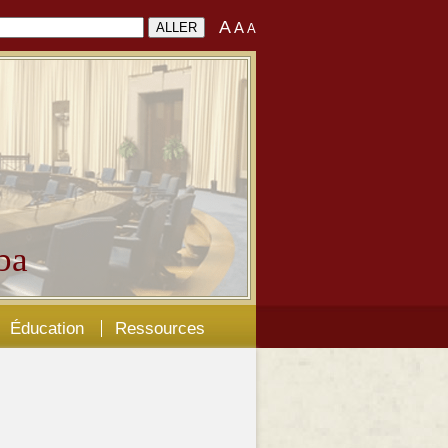
A
A
A
ba
Éducation
Ressources