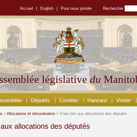
Accueil
|
English
|
Pour nous joindre
Rechercher
ssemblée législative
du
Manito
Assemblée
Députés
Comités
Hansard
Visiter
és
>
Allocations et rémunération
> Frais liés aux allocations des députés
s aux allocations des députés