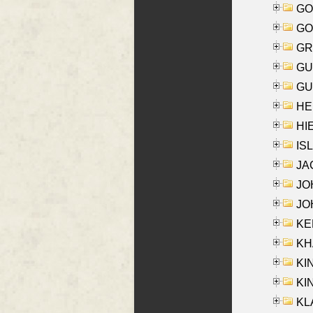
GO
GO
GR
GU
GU
HE
HIE
ISL
JA
JOH
JOH
KEN
KHA
KI
KIN
KL