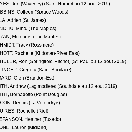
ES, Jon (Waverley) (Saint Norbert au 12 aout 2019)
BBINS, Colleen (Spruce Woods)
A, Adrien (St. James)
NDHU, Mintu (The Maples)
RAN, Mohinder (The Maples)
HMIDT, Tracy (Rossmere)
OTT, Rachelle (Kildonan-River East)
ULER, Ron (Springfield-Ritchot) (St. Paul au 12 aout 2019)
INGER, Gregory (Saint-Boniface)
ARD, Glen (Brandon-Est)
TH, Andrew (Lagimodiere) (Southdale au 12 aout 2019)
TH, Bernadette (Point Douglas)
OOK, Dennis (La Verendrye)
IRES, Rochelle (Riel)
EFANSON, Heather (Tuxedo)
ONE, Lauren (Midland)