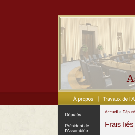
A
À propos
Travaux de l'
Accueil
>
Déput
Députés
Frais lié
Président de
l'Assemblée