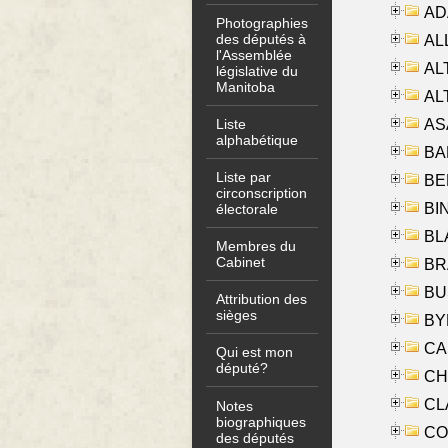
AD
Photographies
des députés à
ALL
l'Assemblée
AL
législative du
Manitoba
AL
AS
Liste
alphabétique
BA
Liste par
BER
circonscription
BI
électorale
BLA
Membres du
Cabinet
BRA
BUS
Attribution des
sièges
BYR
CA
Qui est mon
député?
CHE
CLA
Notes
biographiques
CO
des députés