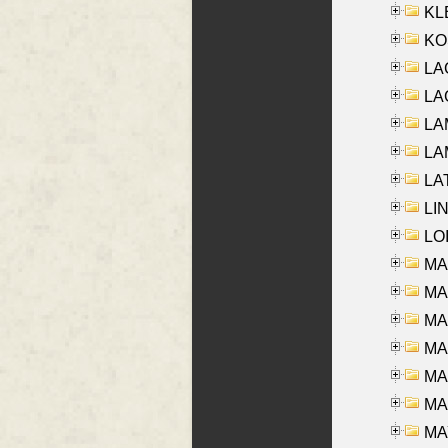
KLE
KO
LA
LAG
LAM
LAM
LAT
LIN
LOI
MA
MA
MA
MA
MA
MAR
MAY