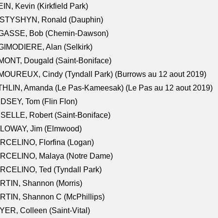
IN, Kevin (Kirkfield Park)
STYSHYN, Ronald (Dauphin)
GASSE, Bob (Chemin-Dawson)
IMODIERE, Alan (Selkirk)
ONT, Dougald (Saint-Boniface)
OUREUX, Cindy (Tyndall Park) (Burrows au 12 aout 2019)
HLIN, Amanda (Le Pas-Kameesak) (Le Pas au 12 aout 2019)
DSEY, Tom (Flin Flon)
SELLE, Robert (Saint-Boniface)
LOWAY, Jim (Elmwood)
RCELINO, Florfina (Logan)
RCELINO, Malaya (Notre Dame)
RCELINO, Ted (Tyndall Park)
RTIN, Shannon (Morris)
TIN, Shannon C (McPhillips)
ER, Colleen (Saint-Vital)