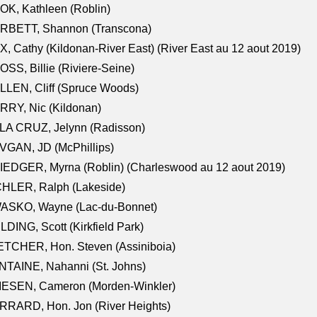
K, Kathleen (Roblin)
RBETT, Shannon (Transcona)
, Cathy (Kildonan-River East) (River East au 12 aout 2019)
SS, Billie (Riviere-Seine)
LEN, Cliff (Spruce Woods)
RY, Nic (Kildonan)
LA CRUZ, Jelynn (Radisson)
VGAN, JD (McPhillips)
EDGER, Myrna (Roblin) (Charleswood au 12 aout 2019)
CHLER, Ralph (Lakeside)
ASKO, Wayne (Lac-du-Bonnet)
LDING, Scott (Kirkfield Park)
TCHER, Hon. Steven (Assiniboia)
TAINE, Nahanni (St. Johns)
IESEN, Cameron (Morden-Winkler)
RRARD, Hon. Jon (River Heights)