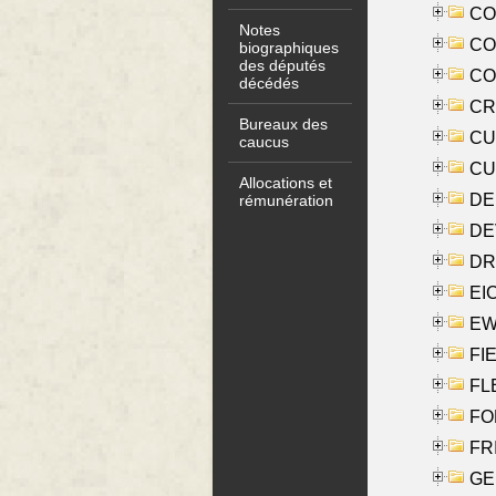
COO
Notes
CO
biographiques
des députés
COX
décédés
CRO
Bureaux des
CUL
caucus
CUR
Allocations et
DE
rémunération
DE
DRI
EI
EW
FIE
FLE
FON
FR
GE