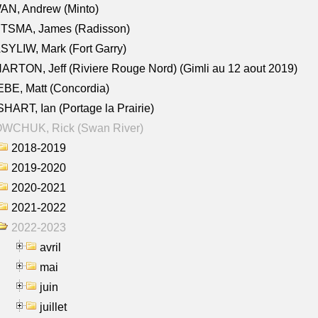
AN, Andrew (Minto)
ITSMA, James (Radisson)
YLIW, Mark (Fort Garry)
RTON, Jeff (Riviere Rouge Nord) (Gimli au 12 aout 2019)
BE, Matt (Concordia)
HART, Ian (Portage la Prairie)
WCHUK, Rick (Swan River)
2018-2019
2019-2020
2020-2021
2021-2022
2022-2023
avril
mai
juin
juillet