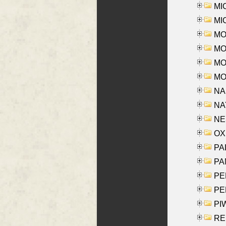
MI
MI
MO
MOR
MOS
MOY
NA
NAY
NES
OXE
PAL
PA
PE
PE
PIW
RE