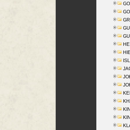
GO
GO
GR
GU
GU
HE
HIE
ISL
JA
JOH
JOH
KEN
KHA
KI
KIN
KL