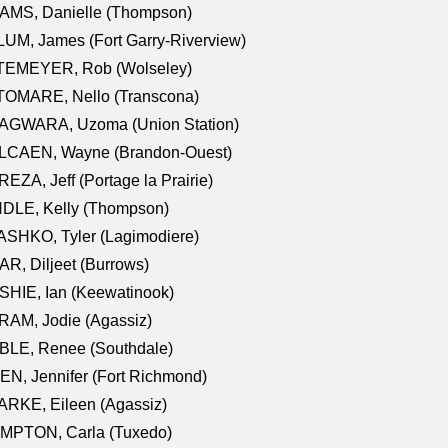
AMS, Danielle (Thompson)
UM, James (Fort Garry-Riverview)
TEMEYER, Rob (Wolseley)
TOMARE, Nello (Transcona)
AGWARA, Uzoma (Union Station)
LCAEN, Wayne (Brandon-Ouest)
EZA, Jeff (Portage la Prairie)
NDLE, Kelly (Thompson)
SHKO, Tyler (Lagimodiere)
R, Diljeet (Burrows)
HIE, Ian (Keewatinook)
AM, Jodie (Agassiz)
BLE, Renee (Southdale)
N, Jennifer (Fort Richmond)
RKE, Eileen (Agassiz)
MPTON, Carla (Tuxedo)