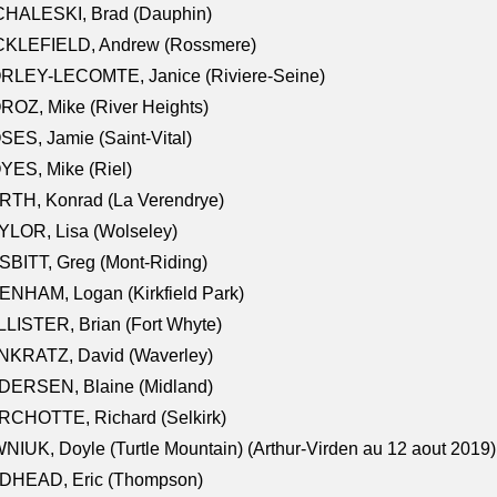
CHALESKI, Brad (Dauphin)
CKLEFIELD, Andrew (Rossmere)
RLEY-LECOMTE, Janice (Riviere-Seine)
OZ, Mike (River Heights)
ES, Jamie (Saint-Vital)
ES, Mike (Riel)
RTH, Konrad (La Verendrye)
LOR, Lisa (Wolseley)
BITT, Greg (Mont-Riding)
NHAM, Logan (Kirkfield Park)
LISTER, Brian (Fort Whyte)
NKRATZ, David (Waverley)
DERSEN, Blaine (Midland)
RCHOTTE, Richard (Selkirk)
NIUK, Doyle (Turtle Mountain) (Arthur-Virden au 12 aout 2019)
DHEAD, Eric (Thompson)