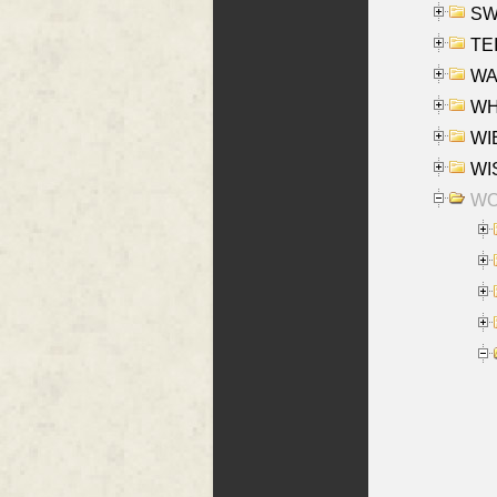
SW
TE
WAS
WHA
WIE
WIS
WO