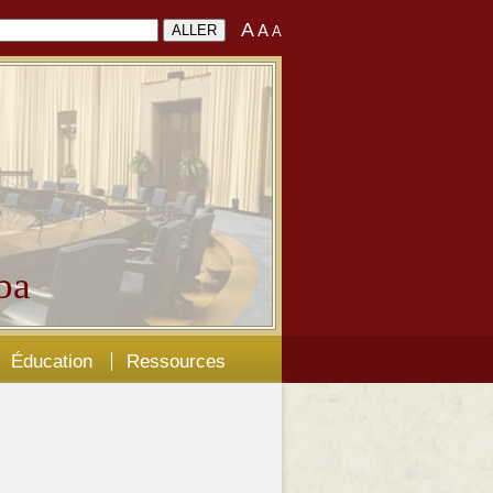
A
A
A
ba
Éducation
Ressources