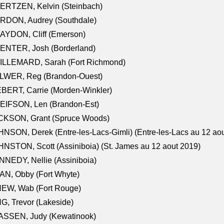
ERTZEN, Kelvin (Steinbach)
RDON, Audrey (Southdale)
AYDON, Cliff (Emerson)
ENTER, Josh (Borderland)
ILLEMARD, Sarah (Fort Richmond)
LWER, Reg (Brandon-Ouest)
BERT, Carrie (Morden-Winkler)
EIFSON, Len (Brandon-Est)
CKSON, Grant (Spruce Woods)
NSON, Derek (Entre-les-Lacs-Gimli) (Entre-les-Lacs au 12 ao
NSTON, Scott (Assiniboia) (St. James au 12 aout 2019)
NEDY, Nellie (Assiniboia)
N, Obby (Fort Whyte)
NEW, Wab (Fort Rouge)
G, Trevor (Lakeside)
ASSEN, Judy (Kewatinook)