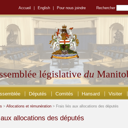
Accueil
|
English
|
Pour nous joindre
Rechercher
ssemblée législative
du
Manito
Assemblée
Députés
Comités
Hansard
Visiter
és
>
Allocations et rémunération
> Frais liés aux allocations des députés
s aux allocations des députés