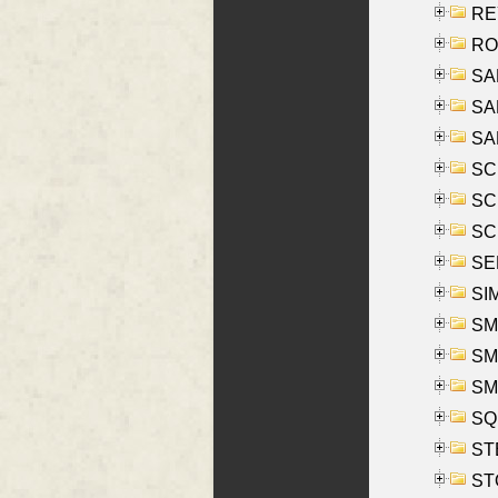
REY
RO
SAL
SA
SA
SC
SCH
SCH
SEL
SIM
SMI
SMI
SM
SQU
ST
ST