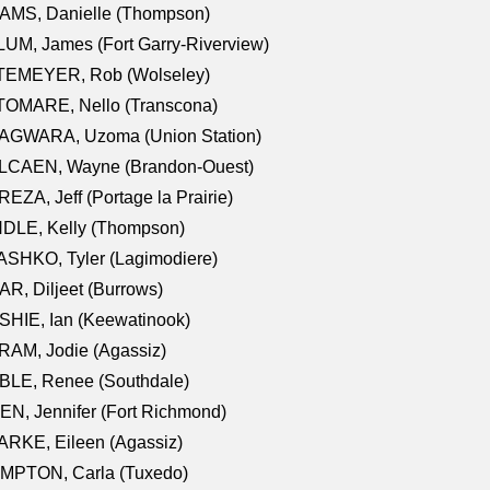
AMS, Danielle (Thompson)
UM, James (Fort Garry-Riverview)
TEMEYER, Rob (Wolseley)
TOMARE, Nello (Transcona)
AGWARA, Uzoma (Union Station)
LCAEN, Wayne (Brandon-Ouest)
EZA, Jeff (Portage la Prairie)
NDLE, Kelly (Thompson)
SHKO, Tyler (Lagimodiere)
R, Diljeet (Burrows)
HIE, Ian (Keewatinook)
AM, Jodie (Agassiz)
BLE, Renee (Southdale)
N, Jennifer (Fort Richmond)
RKE, Eileen (Agassiz)
MPTON, Carla (Tuxedo)