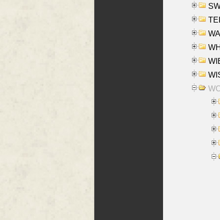
SW
TE
WAS
WHA
WIE
WIS
WO