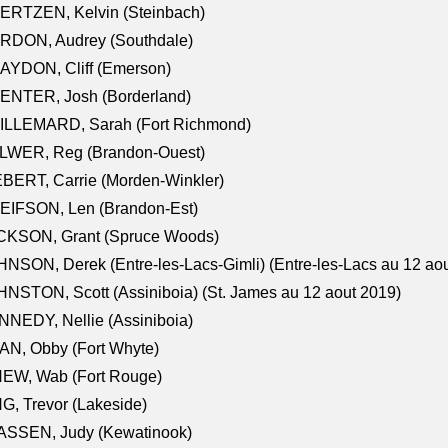
ERTZEN, Kelvin (Steinbach)
RDON, Audrey (Southdale)
AYDON, Cliff (Emerson)
ENTER, Josh (Borderland)
ILLEMARD, Sarah (Fort Richmond)
LWER, Reg (Brandon-Ouest)
BERT, Carrie (Morden-Winkler)
EIFSON, Len (Brandon-Est)
CKSON, Grant (Spruce Woods)
NSON, Derek (Entre-les-Lacs-Gimli) (Entre-les-Lacs au 12 ao
NSTON, Scott (Assiniboia) (St. James au 12 aout 2019)
NEDY, Nellie (Assiniboia)
N, Obby (Fort Whyte)
NEW, Wab (Fort Rouge)
G, Trevor (Lakeside)
ASSEN, Judy (Kewatinook)