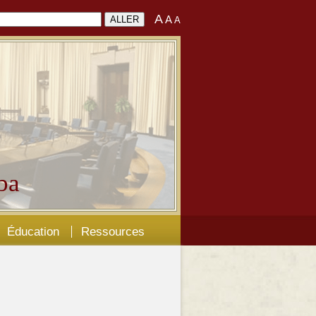
A
A
A
ba
Éducation
Ressources