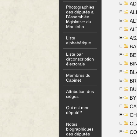
AD
Photographies
des députés à
ALL
l'Assemblée
AL
législative du
Manitoba
AL
AS
Liste
alphabétique
BA
Liste par
BER
circonscription
BI
électorale
BLA
Membres du
Cabinet
BRA
BUS
Attribution des
sièges
BYR
CA
Qui est mon
député?
CHE
CLA
Notes
biographiques
CO
des députés