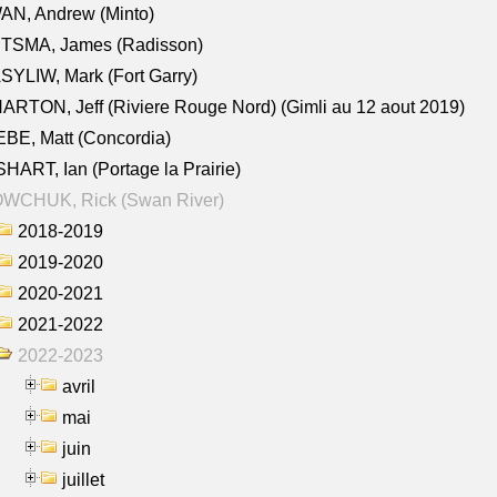
AN, Andrew (Minto)
ITSMA, James (Radisson)
YLIW, Mark (Fort Garry)
RTON, Jeff (Riviere Rouge Nord) (Gimli au 12 aout 2019)
BE, Matt (Concordia)
HART, Ian (Portage la Prairie)
WCHUK, Rick (Swan River)
2018-2019
2019-2020
2020-2021
2021-2022
2022-2023
avril
mai
juin
juillet