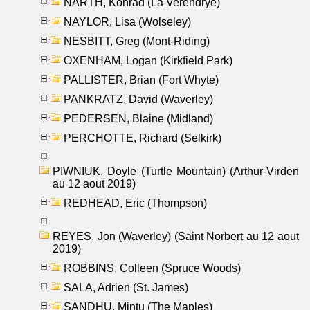
NARTH, Konrad (La Verendrye)
NAYLOR, Lisa (Wolseley)
NESBITT, Greg (Mont-Riding)
OXENHAM, Logan (Kirkfield Park)
PALLISTER, Brian (Fort Whyte)
PANKRATZ, David (Waverley)
PEDERSEN, Blaine (Midland)
PERCHOTTE, Richard (Selkirk)
PIWNIUK, Doyle (Turtle Mountain) (Arthur-Virden
au 12 aout 2019)
REDHEAD, Eric (Thompson)
REYES, Jon (Waverley) (Saint Norbert au 12 aout
2019)
ROBBINS, Colleen (Spruce Woods)
SALA, Adrien (St. James)
SANDHU, Mintu (The Maples)