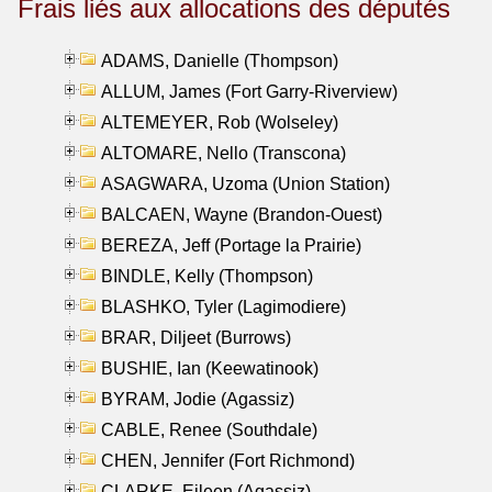
Frais liés aux allocations des députés
ADAMS, Danielle (Thompson)
ALLUM, James (Fort Garry-Riverview)
ALTEMEYER, Rob (Wolseley)
ALTOMARE, Nello (Transcona)
ASAGWARA, Uzoma (Union Station)
BALCAEN, Wayne (Brandon-Ouest)
BEREZA, Jeff (Portage la Prairie)
BINDLE, Kelly (Thompson)
BLASHKO, Tyler (Lagimodiere)
BRAR, Diljeet (Burrows)
BUSHIE, Ian (Keewatinook)
BYRAM, Jodie (Agassiz)
CABLE, Renee (Southdale)
CHEN, Jennifer (Fort Richmond)
CLARKE, Eileen (Agassiz)