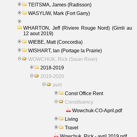
TEITSMA, James (Radisson)
WASYLIW, Mark (Fort Garry)
WHARTON, Jeff (Riviere Rouge Nord) (Gimli au
12 aout 2019)
WIEBE, Matt (Concordia)
WISHART, Ian (Portage la Prairie)
WOWCHUK, Rick (Swan River)
2018-2019
2019-2020
avril
Const Office Rent
Constituency
Wowchuk-CO-April.pdf
Living
Travel
Wowchuk, Rick - avril 2019.pdf