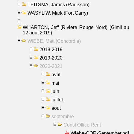
TEITSMA, James (Radisson)
WASYLIW, Mark (Fort Garry)
WHARTON, Jeff (Riviere Rouge Nord) (Gimli au
12 aout 2019)
WIEBE, Matt (Concordia)
2018-2019
2019-2020
2020-2021
avril
mai
juin
juillet
aout
septembre
Const Office Rent
Wiebe-COR-September.pdf