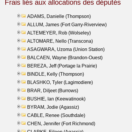
Frais liés aux allocations des députés
ADAMS, Danielle (Thompson)
ALLUM, James (Fort Garry-Riverview)
ALTEMEYER, Rob (Wolseley)
ALTOMARE, Nello (Transcona)
ASAGWARA, Uzoma (Union Station)
BALCAEN, Wayne (Brandon-Ouest)
BEREZA, Jeff (Portage la Prairie)
BINDLE, Kelly (Thompson)
BLASHKO, Tyler (Lagimodiere)
BRAR, Diljeet (Burrows)
BUSHIE, Ian (Keewatinook)
BYRAM, Jodie (Agassiz)
CABLE, Renee (Southdale)
CHEN, Jennifer (Fort Richmond)
CLARKE, Eileen (Agassiz)