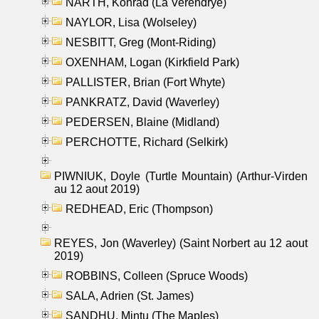
NARTH, Konrad (La Verendrye)
NAYLOR, Lisa (Wolseley)
NESBITT, Greg (Mont-Riding)
OXENHAM, Logan (Kirkfield Park)
PALLISTER, Brian (Fort Whyte)
PANKRATZ, David (Waverley)
PEDERSEN, Blaine (Midland)
PERCHOTTE, Richard (Selkirk)
PIWNIUK, Doyle (Turtle Mountain) (Arthur-Virden
au 12 aout 2019)
REDHEAD, Eric (Thompson)
REYES, Jon (Waverley) (Saint Norbert au 12 aout
2019)
ROBBINS, Colleen (Spruce Woods)
SALA, Adrien (St. James)
SANDHU, Mintu (The Maples)