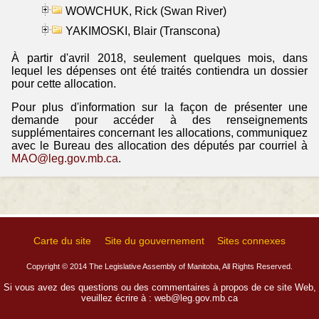
WOWCHUK, Rick (Swan River)
YAKIMOSKI, Blair (Transcona)
À partir d'avril 2018, seulement quelques mois, dans
lequel les dépenses ont été traités contiendra un dossier
pour cette allocation.
Pour plus d'information sur la façon de présenter une
demande pour accéder à des renseignements
supplémentaires concernant les allocations, communiquez
avec le Bureau des allocation des députés par courriel à
MAO@leg.gov.mb.ca
.
Carte du site
Site du gouvernement
Sites connexes
Copyright © 2014 The Legislative Assembly of Manitoba, All Rights Reserved.
Si vous avez des questions ou des commentaires à propos de ce site Web,
veuillez écrire à :
web@leg.gov.mb.ca