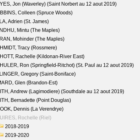
ES, Jon (Waverley) (Saint Norbert au 12 aout 2019)
BBINS, Colleen (Spruce Woods)
A, Adrien (St. James)
NDHU, Mintu (The Maples)
RAN, Mohinder (The Maples)
HMIDT, Tracy (Rossmere)
OTT, Rachelle (Kildonan-River East)
ULER, Ron (Springfield-Ritchot) (St. Paul au 12 aout 2019)
INGER, Gregory (Saint-Boniface)
ARD, Glen (Brandon-Est)
TH, Andrew (Lagimodiere) (Southdale au 12 aout 2019)
TH, Bernadette (Point Douglas)
OOK, Dennis (La Verendrye)
IRES, Rochelle (Riel)
2018-2019
2019-2020