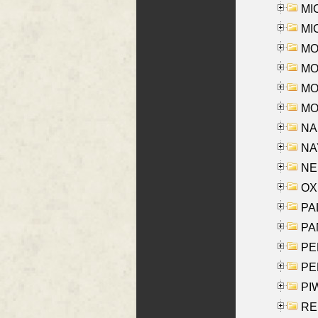
MI
MI
MO
MOR
MOS
MOY
NA
NAY
NES
OXE
PAL
PA
PE
PE
PIW
RE