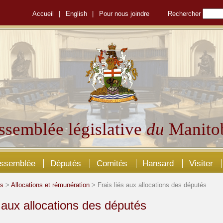
Accueil
|
English
|
Pour nous joindre
Rechercher
ssemblée législative
du
Manito
Assemblée
Députés
Comités
Hansard
Visiter
és
>
Allocations et rémunération
> Frais liés aux allocations des députés
s aux allocations des députés