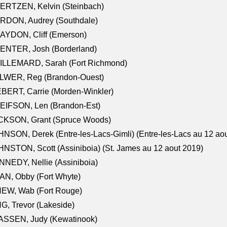
ERTZEN, Kelvin (Steinbach)
RDON, Audrey (Southdale)
AYDON, Cliff (Emerson)
ENTER, Josh (Borderland)
ILLEMARD, Sarah (Fort Richmond)
LWER, Reg (Brandon-Ouest)
BERT, Carrie (Morden-Winkler)
EIFSON, Len (Brandon-Est)
CKSON, Grant (Spruce Woods)
NSON, Derek (Entre-les-Lacs-Gimli) (Entre-les-Lacs au 12 ao
NSTON, Scott (Assiniboia) (St. James au 12 aout 2019)
NEDY, Nellie (Assiniboia)
N, Obby (Fort Whyte)
NEW, Wab (Fort Rouge)
G, Trevor (Lakeside)
ASSEN, Judy (Kewatinook)