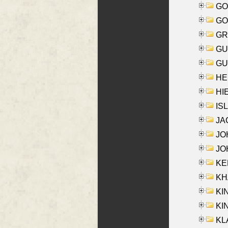
GO
GO
GR
GU
GU
HE
HIE
ISL
JA
JOH
JOH
KEN
KHA
KI
KIN
KL