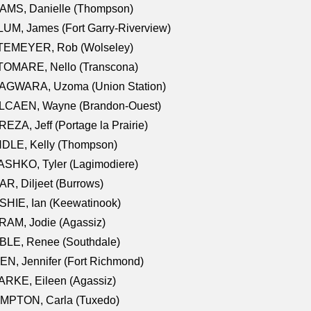
AMS, Danielle (Thompson)
UM, James (Fort Garry-Riverview)
TEMEYER, Rob (Wolseley)
TOMARE, Nello (Transcona)
AGWARA, Uzoma (Union Station)
LCAEN, Wayne (Brandon-Ouest)
EZA, Jeff (Portage la Prairie)
NDLE, Kelly (Thompson)
SHKO, Tyler (Lagimodiere)
R, Diljeet (Burrows)
HIE, Ian (Keewatinook)
AM, Jodie (Agassiz)
BLE, Renee (Southdale)
N, Jennifer (Fort Richmond)
RKE, Eileen (Agassiz)
MPTON, Carla (Tuxedo)