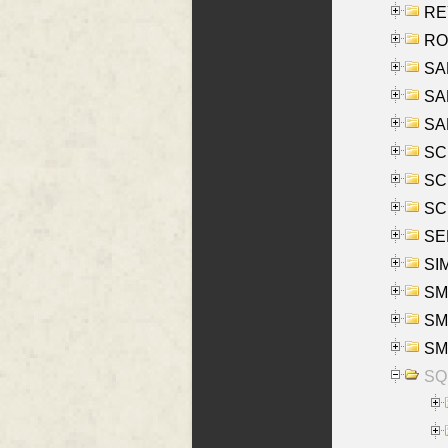
REY
RO
SAL
SA
SA
SC
SCH
SCH
SEL
SIM
SMI
SMI
SM
SQU