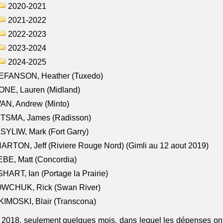
2020-2021
2021-2022
2022-2023
2023-2024
2024-2025
EFANSON, Heather (Tuxedo)
ONE, Lauren (Midland)
AN, Andrew (Minto)
ITSMA, James (Radisson)
YLIW, Mark (Fort Garry)
RTON, Jeff (Riviere Rouge Nord) (Gimli au 12 aout 2019)
BE, Matt (Concordia)
HART, Ian (Portage la Prairie)
WCHUK, Rick (Swan River)
IMOSKI, Blair (Transcona)
il 2018, seulement quelques mois, dans lequel les dépenses ont