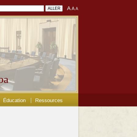
A
A
A
ba
Éducation
Ressources