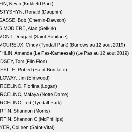
IN, Kevin (Kirkfield Park)
STYSHYN, Ronald (Dauphin)
GASSE, Bob (Chemin-Dawson)
IMODIERE, Alan (Selkirk)
ONT, Dougald (Saint-Boniface)
OUREUX, Cindy (Tyndall Park) (Burrows au 12 aout 2019)
HLIN, Amanda (Le Pas-Kameesak) (Le Pas au 12 aout 2019)
DSEY, Tom (Flin Flon)
SELLE, Robert (Saint-Boniface)
LOWAY, Jim (Elmwood)
RCELINO, Florfina (Logan)
RCELINO, Malaya (Notre Dame)
RCELINO, Ted (Tyndall Park)
RTIN, Shannon (Morris)
TIN, Shannon C (McPhillips)
ER, Colleen (Saint-Vital)