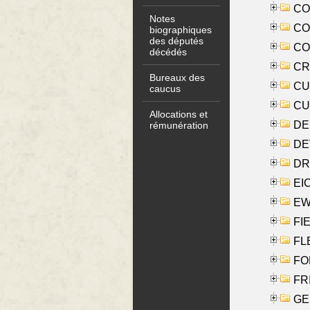
COO
Notes
CO
biographiques
des députés
COX
décédés
CRO
Bureaux des
CUL
caucus
CUR
Allocations et
DE
rémunération
DE
DRI
EI
EW
FIE
FLE
FON
FR
GE