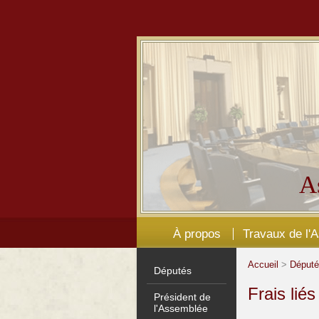
A
À propos
Travaux de l'
Accueil
>
Déput
Députés
Frais lié
Président de
l'Assemblée