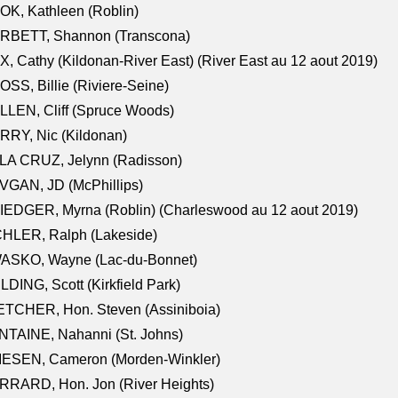
K, Kathleen (Roblin)
RBETT, Shannon (Transcona)
, Cathy (Kildonan-River East) (River East au 12 aout 2019)
SS, Billie (Riviere-Seine)
LEN, Cliff (Spruce Woods)
RY, Nic (Kildonan)
LA CRUZ, Jelynn (Radisson)
VGAN, JD (McPhillips)
EDGER, Myrna (Roblin) (Charleswood au 12 aout 2019)
CHLER, Ralph (Lakeside)
ASKO, Wayne (Lac-du-Bonnet)
LDING, Scott (Kirkfield Park)
TCHER, Hon. Steven (Assiniboia)
TAINE, Nahanni (St. Johns)
IESEN, Cameron (Morden-Winkler)
RRARD, Hon. Jon (River Heights)