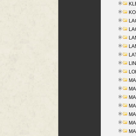
KLE
KO
LA
LAG
LAM
LAM
LAT
LIN
LOI
MA
MA
MA
MA
MA
MAR
MAY