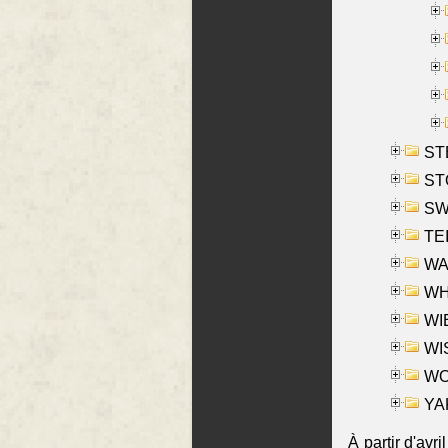
ST
ST
SW
TE
WAS
WHA
WIE
WIS
WO
YAK
À partir d'avr