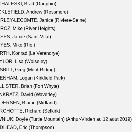
CHALESKI, Brad (Dauphin)
CKLEFIELD, Andrew (Rossmere)
RLEY-LECOMTE, Janice (Riviere-Seine)
OZ, Mike (River Heights)
ES, Jamie (Saint-Vital)
ES, Mike (Riel)
RTH, Konrad (La Verendrye)
LOR, Lisa (Wolseley)
BITT, Greg (Mont-Riding)
NHAM, Logan (Kirkfield Park)
LISTER, Brian (Fort Whyte)
NKRATZ, David (Waverley)
DERSEN, Blaine (Midland)
RCHOTTE, Richard (Selkirk)
NIUK, Doyle (Turtle Mountain) (Arthur-Virden au 12 aout 2019)
DHEAD, Eric (Thompson)