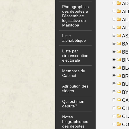
AD
Photographies
des députés à
ALL
l'Assemblée
AL
législative du
Manitoba
AL
AS
Liste
alphabétique
BA
Liste par
BER
circonscription
BI
électorale
BLA
Membres du
Cabinet
BRA
BUS
Attribution des
sièges
BYR
CA
Qui est mon
député?
CHE
CLA
Notes
biographiques
CO
des députés