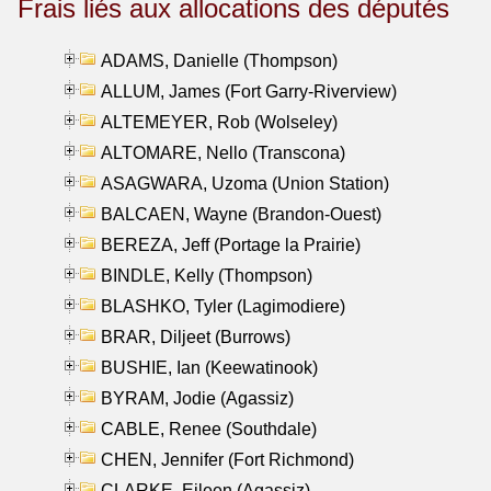
Frais liés aux allocations des députés
ADAMS, Danielle (Thompson)
ALLUM, James (Fort Garry-Riverview)
ALTEMEYER, Rob (Wolseley)
ALTOMARE, Nello (Transcona)
ASAGWARA, Uzoma (Union Station)
BALCAEN, Wayne (Brandon-Ouest)
BEREZA, Jeff (Portage la Prairie)
BINDLE, Kelly (Thompson)
BLASHKO, Tyler (Lagimodiere)
BRAR, Diljeet (Burrows)
BUSHIE, Ian (Keewatinook)
BYRAM, Jodie (Agassiz)
CABLE, Renee (Southdale)
CHEN, Jennifer (Fort Richmond)
CLARKE, Eileen (Agassiz)