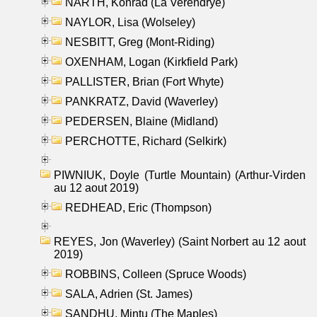
NARTH, Konrad (La Verendrye)
NAYLOR, Lisa (Wolseley)
NESBITT, Greg (Mont-Riding)
OXENHAM, Logan (Kirkfield Park)
PALLISTER, Brian (Fort Whyte)
PANKRATZ, David (Waverley)
PEDERSEN, Blaine (Midland)
PERCHOTTE, Richard (Selkirk)
PIWNIUK, Doyle (Turtle Mountain) (Arthur-Virden
au 12 aout 2019)
REDHEAD, Eric (Thompson)
REYES, Jon (Waverley) (Saint Norbert au 12 aout
2019)
ROBBINS, Colleen (Spruce Woods)
SALA, Adrien (St. James)
SANDHU, Mintu (The Maples)