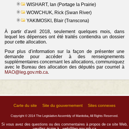
WISHART, Ian (Portage la Prairie)
WOWCHUK, Rick (Swan River)
YAKIMOSKI, Blair (Transcona)
À partir d'avril 2018, seulement quelques mois, dans
lequel les dépenses ont été traités contiendra un dossier
pour cette allocation.
Pour plus d'information sur la façon de présenter une
demande pour accéder à des renseignements
supplémentaires concernant les allocations, communiquez
avec le Bureau des allocation des députés par courriel à
MAO@leg.gov.mb.ca
.
Carte du site
Site du gouvernement
Sites connexes
Copyright © 2014 The Legislative Assembly of Manitoba, All Rights Reserved.
Si vous avez des questions ou des commentaires à propos de ce site Web,
veuillez écrire à :
web@leg.gov.mb.ca