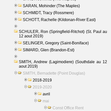
SARAN, Mohinder (The Maples)
SCHMIDT, Tracy (Rossmere)
SCHOTT, Rachelle (Kildonan-River East)
SCHULER, Ron (Springfield-Ritchot) (St. Paul au
12 aout 2019)
SELINGER, Gregory (Saint-Boniface)
SIMARD, Glen (Brandon-Est)
SMITH, Andrew (Lagimodiere) (Southdale au 12
aout 2019)
SMITH, Bernadette (Point Douglas)
2018-2019
2019-2020
avril
mai
Const Office Rent