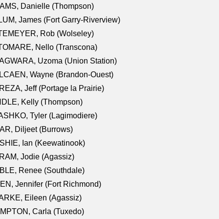
AMS, Danielle (Thompson)
UM, James (Fort Garry-Riverview)
TEMEYER, Rob (Wolseley)
TOMARE, Nello (Transcona)
AGWARA, Uzoma (Union Station)
LCAEN, Wayne (Brandon-Ouest)
EZA, Jeff (Portage la Prairie)
NDLE, Kelly (Thompson)
SHKO, Tyler (Lagimodiere)
R, Diljeet (Burrows)
HIE, Ian (Keewatinook)
AM, Jodie (Agassiz)
BLE, Renee (Southdale)
N, Jennifer (Fort Richmond)
RKE, Eileen (Agassiz)
MPTON, Carla (Tuxedo)