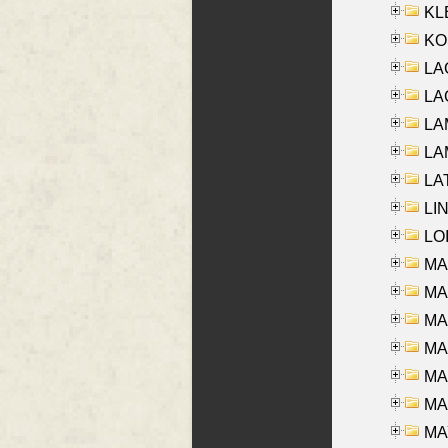
KLE
KO
LA
LAG
LAM
LAM
LAT
LIN
LOI
MA
MA
MA
MA
MA
MAR
MAY