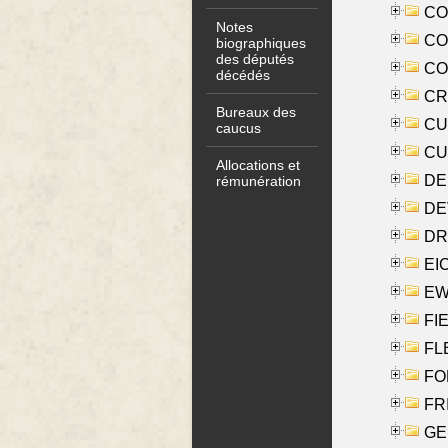
COO
Notes
CO
biographiques
des députés
COX
décédés
CRO
Bureaux des
CUL
caucus
CUR
Allocations et
DE
rémunération
DE
DRI
EI
EW
FIE
FLE
FON
FR
GE