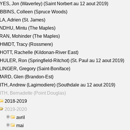
ES, Jon (Waverley) (Saint Norbert au 12 aout 2019)
BBINS, Colleen (Spruce Woods)
A, Adrien (St. James)
NDHU, Mintu (The Maples)
RAN, Mohinder (The Maples)
HMIDT, Tracy (Rossmere)
OTT, Rachelle (Kildonan-River East)
ULER, Ron (Springfield-Ritchot) (St. Paul au 12 aout 2019)
INGER, Gregory (Saint-Boniface)
ARD, Glen (Brandon-Est)
TH, Andrew (Lagimodiere) (Southdale au 12 aout 2019)
TH, Bernadette (Point Douglas)
2018-2019
2019-2020
avril
mai