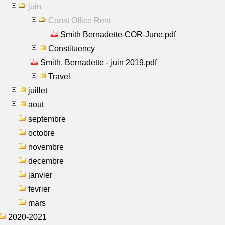
juin
Const Office Rent
Smith Bernadette-COR-June.pdf
Constituency
Smith, Bernadette - juin 2019.pdf
Travel
juillet
aout
septembre
octobre
novembre
decembre
janvier
fevrier
mars
2020-2021