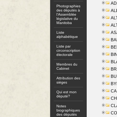
AD
Photographies
des députés à
ALL
l'Assemblée
AL
législative du
Manitoba
AL
AS
Liste
alphabétique
BA
Liste par
BER
circonscription
BI
électorale
BLA
Membres du
Cabinet
BRA
BUS
Attribution des
sièges
BYR
CA
Qui est mon
député?
CHE
CLA
Notes
biographiques
CO
des députés