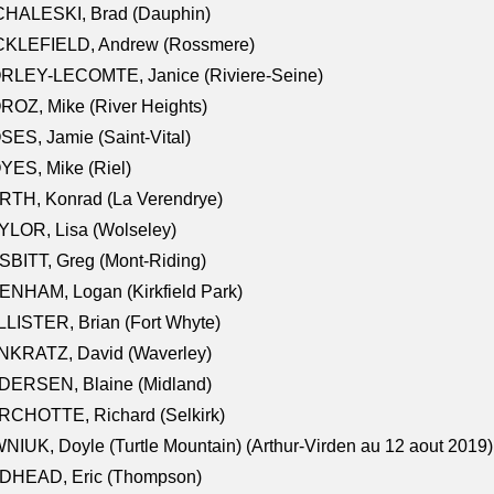
CHALESKI, Brad (Dauphin)
CKLEFIELD, Andrew (Rossmere)
RLEY-LECOMTE, Janice (Riviere-Seine)
OZ, Mike (River Heights)
ES, Jamie (Saint-Vital)
ES, Mike (Riel)
RTH, Konrad (La Verendrye)
LOR, Lisa (Wolseley)
BITT, Greg (Mont-Riding)
NHAM, Logan (Kirkfield Park)
LISTER, Brian (Fort Whyte)
NKRATZ, David (Waverley)
DERSEN, Blaine (Midland)
RCHOTTE, Richard (Selkirk)
NIUK, Doyle (Turtle Mountain) (Arthur-Virden au 12 aout 2019)
DHEAD, Eric (Thompson)