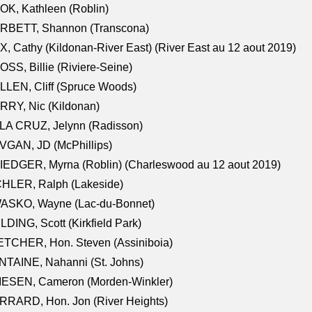
K, Kathleen (Roblin)
RBETT, Shannon (Transcona)
, Cathy (Kildonan-River East) (River East au 12 aout 2019)
SS, Billie (Riviere-Seine)
LEN, Cliff (Spruce Woods)
RY, Nic (Kildonan)
LA CRUZ, Jelynn (Radisson)
VGAN, JD (McPhillips)
EDGER, Myrna (Roblin) (Charleswood au 12 aout 2019)
CHLER, Ralph (Lakeside)
ASKO, Wayne (Lac-du-Bonnet)
LDING, Scott (Kirkfield Park)
TCHER, Hon. Steven (Assiniboia)
TAINE, Nahanni (St. Johns)
IESEN, Cameron (Morden-Winkler)
RRARD, Hon. Jon (River Heights)