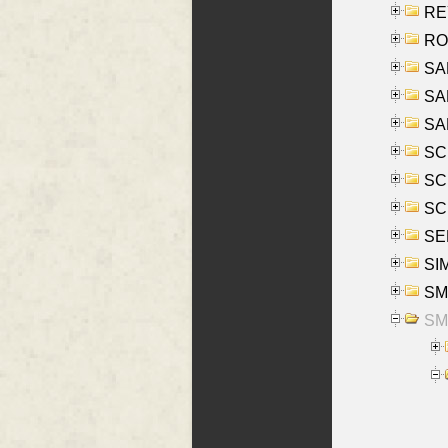
REY
RO
SAL
SA
SA
SC
SCH
SCH
SEL
SIM
SMI
SMI