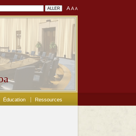
A
A
A
ba
Éducation
Ressources