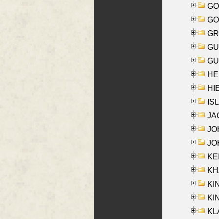
GO
GO
GR
GU
GU
HE
HIE
ISL
JA
JOH
JOH
KEN
KHA
KI
KIN
KL