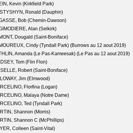
IN, Kevin (Kirkfield Park)
STYSHYN, Ronald (Dauphin)
GASSE, Bob (Chemin-Dawson)
IMODIERE, Alan (Selkirk)
ONT, Dougald (Saint-Boniface)
OUREUX, Cindy (Tyndall Park) (Burrows au 12 aout 2019)
HLIN, Amanda (Le Pas-Kameesak) (Le Pas au 12 aout 2019)
DSEY, Tom (Flin Flon)
SELLE, Robert (Saint-Boniface)
LOWAY, Jim (Elmwood)
RCELINO, Florfina (Logan)
RCELINO, Malaya (Notre Dame)
RCELINO, Ted (Tyndall Park)
RTIN, Shannon (Morris)
TIN, Shannon C (McPhillips)
ER, Colleen (Saint-Vital)