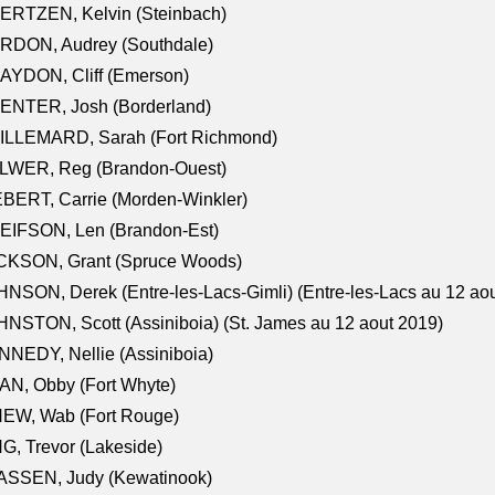
ERTZEN, Kelvin (Steinbach)
RDON, Audrey (Southdale)
AYDON, Cliff (Emerson)
ENTER, Josh (Borderland)
ILLEMARD, Sarah (Fort Richmond)
LWER, Reg (Brandon-Ouest)
BERT, Carrie (Morden-Winkler)
EIFSON, Len (Brandon-Est)
CKSON, Grant (Spruce Woods)
NSON, Derek (Entre-les-Lacs-Gimli) (Entre-les-Lacs au 12 ao
NSTON, Scott (Assiniboia) (St. James au 12 aout 2019)
NEDY, Nellie (Assiniboia)
N, Obby (Fort Whyte)
NEW, Wab (Fort Rouge)
G, Trevor (Lakeside)
ASSEN, Judy (Kewatinook)