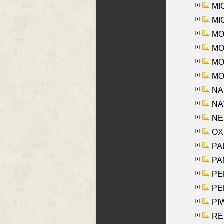
MI
MI
MO
MOR
MOS
MOY
NA
NAY
NES
OXE
PAL
PA
PE
PE
PIW
RE