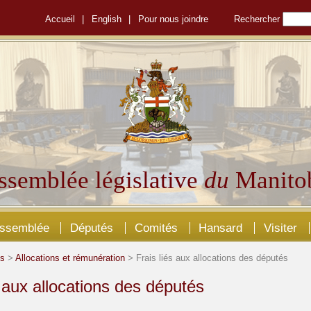
Accueil
|
English
|
Pour nous joindre
Rechercher
ssemblée législative
du
Manito
Assemblée
Députés
Comités
Hansard
Visiter
és
>
Allocations et rémunération
> Frais liés aux allocations des députés
s aux allocations des députés