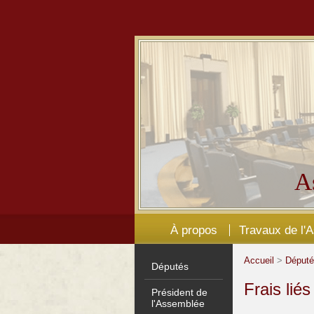
A
À propos
Travaux de l'
Accueil
>
Déput
Députés
Frais lié
Président de
l'Assemblée