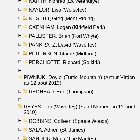
NARTH, Konrad (La Verendrye)
NAYLOR, Lisa (Wolseley)
NESBITT, Greg (Mont-Riding)
OXENHAM, Logan (Kirkfield Park)
PALLISTER, Brian (Fort Whyte)
PANKRATZ, David (Waverley)
PEDERSEN, Blaine (Midland)
PERCHOTTE, Richard (Selkirk)
PIWNIUK, Doyle (Turtle Mountain) (Arthur-Virden
au 12 aout 2019)
REDHEAD, Eric (Thompson)
REYES, Jon (Waverley) (Saint Norbert au 12 aout
2019)
ROBBINS, Colleen (Spruce Woods)
SALA, Adrien (St. James)
SANDHU, Mintu (The Maples)