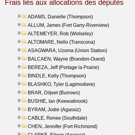
Frais liés aux allocations des députés
ADAMS, Danielle (Thompson)
ALLUM, James (Fort Garry-Riverview)
ALTEMEYER, Rob (Wolseley)
ALTOMARE, Nello (Transcona)
ASAGWARA, Uzoma (Union Station)
BALCAEN, Wayne (Brandon-Ouest)
BEREZA, Jeff (Portage la Prairie)
BINDLE, Kelly (Thompson)
BLASHKO, Tyler (Lagimodiere)
BRAR, Diljeet (Burrows)
BUSHIE, Ian (Keewatinook)
BYRAM, Jodie (Agassiz)
CABLE, Renee (Southdale)
CHEN, Jennifer (Fort Richmond)
CLARKE, Eileen (Agassiz)