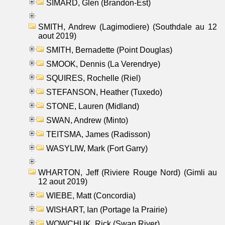
SIMARD, Glen (Brandon-Est)
SMITH, Andrew (Lagimodiere) (Southdale au 12
aout 2019)
SMITH, Bernadette (Point Douglas)
SMOOK, Dennis (La Verendrye)
SQUIRES, Rochelle (Riel)
STEFANSON, Heather (Tuxedo)
STONE, Lauren (Midland)
SWAN, Andrew (Minto)
TEITSMA, James (Radisson)
WASYLIW, Mark (Fort Garry)
WHARTON, Jeff (Riviere Rouge Nord) (Gimli au
12 aout 2019)
WIEBE, Matt (Concordia)
WISHART, Ian (Portage la Prairie)
WOWCHUK, Rick (Swan River)