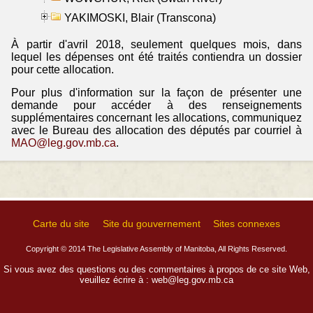
YAKIMOSKI, Blair (Transcona)
À partir d'avril 2018, seulement quelques mois, dans
lequel les dépenses ont été traités contiendra un dossier
pour cette allocation.
Pour plus d'information sur la façon de présenter une
demande pour accéder à des renseignements
supplémentaires concernant les allocations, communiquez
avec le Bureau des allocation des députés par courriel à
MAO@leg.gov.mb.ca
.
Carte du site
Site du gouvernement
Sites connexes
Copyright © 2014 The Legislative Assembly of Manitoba, All Rights Reserved.
Si vous avez des questions ou des commentaires à propos de ce site Web,
veuillez écrire à :
web@leg.gov.mb.ca