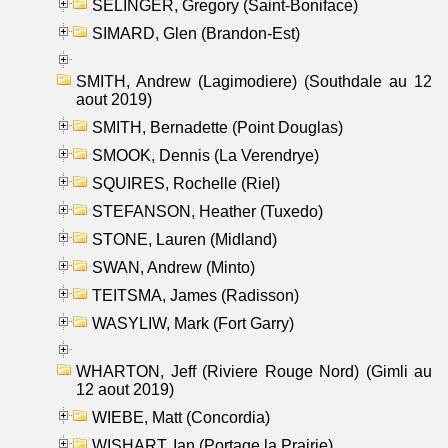
SELINGER, Gregory (Saint-Boniface)
SIMARD, Glen (Brandon-Est)
SMITH, Andrew (Lagimodiere) (Southdale au 12
aout 2019)
SMITH, Bernadette (Point Douglas)
SMOOK, Dennis (La Verendrye)
SQUIRES, Rochelle (Riel)
STEFANSON, Heather (Tuxedo)
STONE, Lauren (Midland)
SWAN, Andrew (Minto)
TEITSMA, James (Radisson)
WASYLIW, Mark (Fort Garry)
WHARTON, Jeff (Riviere Rouge Nord) (Gimli au
12 aout 2019)
WIEBE, Matt (Concordia)
WISHART, Ian (Portage la Prairie)