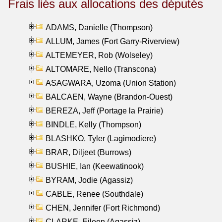
Frais liés aux allocations des députés
ADAMS, Danielle (Thompson)
ALLUM, James (Fort Garry-Riverview)
ALTEMEYER, Rob (Wolseley)
ALTOMARE, Nello (Transcona)
ASAGWARA, Uzoma (Union Station)
BALCAEN, Wayne (Brandon-Ouest)
BEREZA, Jeff (Portage la Prairie)
BINDLE, Kelly (Thompson)
BLASHKO, Tyler (Lagimodiere)
BRAR, Diljeet (Burrows)
BUSHIE, Ian (Keewatinook)
BYRAM, Jodie (Agassiz)
CABLE, Renee (Southdale)
CHEN, Jennifer (Fort Richmond)
CLARKE, Eileen (Agassiz)