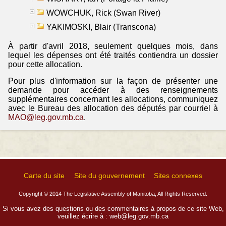
WOWCHUK, Rick (Swan River)
YAKIMOSKI, Blair (Transcona)
À partir d'avril 2018, seulement quelques mois, dans
lequel les dépenses ont été traités contiendra un dossier
pour cette allocation.
Pour plus d'information sur la façon de présenter une
demande pour accéder à des renseignements
supplémentaires concernant les allocations, communiquez
avec le Bureau des allocation des députés par courriel à
MAO@leg.gov.mb.ca
.
Carte du site
Site du gouvernement
Sites connexes
Copyright © 2014 The Legislative Assembly of Manitoba, All Rights Reserved.
Si vous avez des questions ou des commentaires à propos de ce site Web,
veuillez écrire à :
web@leg.gov.mb.ca