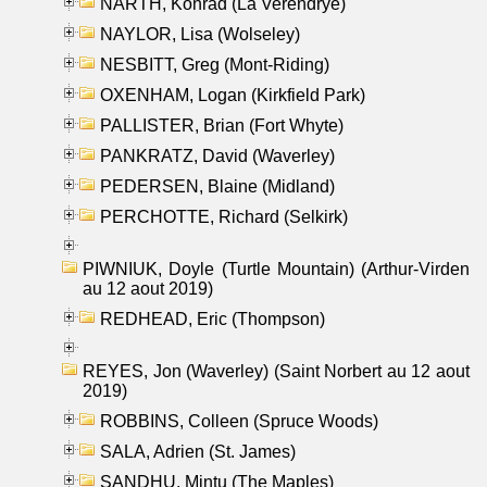
NARTH, Konrad (La Verendrye)
NAYLOR, Lisa (Wolseley)
NESBITT, Greg (Mont-Riding)
OXENHAM, Logan (Kirkfield Park)
PALLISTER, Brian (Fort Whyte)
PANKRATZ, David (Waverley)
PEDERSEN, Blaine (Midland)
PERCHOTTE, Richard (Selkirk)
PIWNIUK, Doyle (Turtle Mountain) (Arthur-Virden
au 12 aout 2019)
REDHEAD, Eric (Thompson)
REYES, Jon (Waverley) (Saint Norbert au 12 aout
2019)
ROBBINS, Colleen (Spruce Woods)
SALA, Adrien (St. James)
SANDHU, Mintu (The Maples)