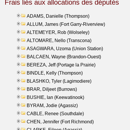
Frais liés aux allocations des députés
ADAMS, Danielle (Thompson)
ALLUM, James (Fort Garry-Riverview)
ALTEMEYER, Rob (Wolseley)
ALTOMARE, Nello (Transcona)
ASAGWARA, Uzoma (Union Station)
BALCAEN, Wayne (Brandon-Ouest)
BEREZA, Jeff (Portage la Prairie)
BINDLE, Kelly (Thompson)
BLASHKO, Tyler (Lagimodiere)
BRAR, Diljeet (Burrows)
BUSHIE, Ian (Keewatinook)
BYRAM, Jodie (Agassiz)
CABLE, Renee (Southdale)
CHEN, Jennifer (Fort Richmond)
CLARKE, Eileen (Agassiz)