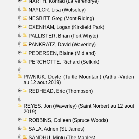
NARTH, Konrad (La Verendrye)
NAYLOR, Lisa (Wolseley)
NESBITT, Greg (Mont-Riding)
OXENHAM, Logan (Kirkfield Park)
PALLISTER, Brian (Fort Whyte)
PANKRATZ, David (Waverley)
PEDERSEN, Blaine (Midland)
PERCHOTTE, Richard (Selkirk)
PIWNIUK, Doyle (Turtle Mountain) (Arthur-Virden
au 12 aout 2019)
REDHEAD, Eric (Thompson)
REYES, Jon (Waverley) (Saint Norbert au 12 aout
2019)
ROBBINS, Colleen (Spruce Woods)
SALA, Adrien (St. James)
SANDHU, Mintu (The Maples)