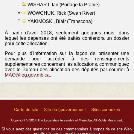
WISHART, Ian (Portage la Prairie)
WOWCHUK, Rick (Swan River)
YAKIMOSKI, Blair (Transcona)
À partir d'avril 2018, seulement quelques mois, dans
lequel les dépenses ont été traités contiendra un dossier
pour cette allocation.
Pour plus d'information sur la façon de présenter une
demande pour accéder à des renseignements
supplémentaires concernant les allocations, communiquez
avec le Bureau des allocation des députés par courriel à
MAO@leg.gov.mb.ca
.
Carte du site
Site du gouvernement
Sites connexes
Copyright © 2014 The Legislative Assembly of Manitoba, All Rights Reserved.
Si vous avez des questions ou des commentaires à propos de ce site Web,
veuillez écrire à :
web@leg.gov.mb.ca