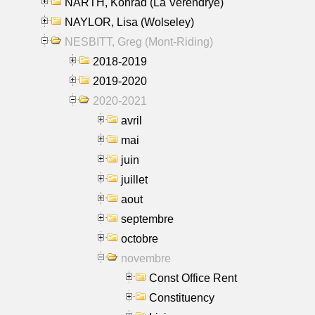
NARTH, Konrad (La Verendrye)
NAYLOR, Lisa (Wolseley)
NESBITT, Greg (Mont-Riding)
2018-2019
2019-2020
2020-2021
avril
mai
juin
juillet
aout
septembre
octobre
novembre
Const Office Rent
Constituency