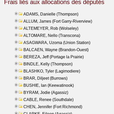
Frais liés aux allocations des députés
ADAMS, Danielle (Thompson)
ALLUM, James (Fort Garry-Riverview)
ALTEMEYER, Rob (Wolseley)
ALTOMARE, Nello (Transcona)
ASAGWARA, Uzoma (Union Station)
BALCAEN, Wayne (Brandon-Ouest)
BEREZA, Jeff (Portage la Prairie)
BINDLE, Kelly (Thompson)
BLASHKO, Tyler (Lagimodiere)
BRAR, Diljeet (Burrows)
BUSHIE, Ian (Keewatinook)
BYRAM, Jodie (Agassiz)
CABLE, Renee (Southdale)
CHEN, Jennifer (Fort Richmond)
CLARKE, Eileen (Agassiz)