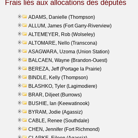
Frais liés aux allocations des députés
ADAMS, Danielle (Thompson)
ALLUM, James (Fort Garry-Riverview)
ALTEMEYER, Rob (Wolseley)
ALTOMARE, Nello (Transcona)
ASAGWARA, Uzoma (Union Station)
BALCAEN, Wayne (Brandon-Ouest)
BEREZA, Jeff (Portage la Prairie)
BINDLE, Kelly (Thompson)
BLASHKO, Tyler (Lagimodiere)
BRAR, Diljeet (Burrows)
BUSHIE, Ian (Keewatinook)
BYRAM, Jodie (Agassiz)
CABLE, Renee (Southdale)
CHEN, Jennifer (Fort Richmond)
CLARKE, Eileen (Agassiz)