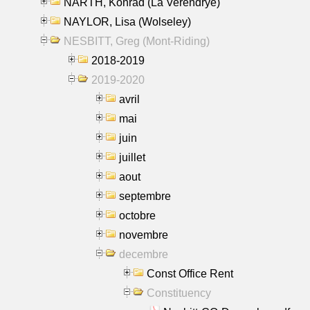
NARTH, Konrad (La Verendrye)
NAYLOR, Lisa (Wolseley)
NESBITT, Greg (Mont-Riding)
2018-2019
2019-2020
avril
mai
juin
juillet
aout
septembre
octobre
novembre
decembre
Const Office Rent
Constituency