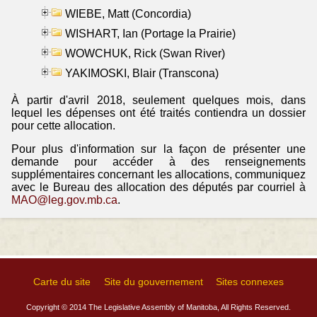
WIEBE, Matt (Concordia)
WISHART, Ian (Portage la Prairie)
WOWCHUK, Rick (Swan River)
YAKIMOSKI, Blair (Transcona)
À partir d'avril 2018, seulement quelques mois, dans
lequel les dépenses ont été traités contiendra un dossier
pour cette allocation.
Pour plus d'information sur la façon de présenter une
demande pour accéder à des renseignements
supplémentaires concernant les allocations, communiquez
avec le Bureau des allocation des députés par courriel à
MAO@leg.gov.mb.ca
.
Carte du site
Site du gouvernement
Sites connexes
Copyright © 2014 The Legislative Assembly of Manitoba, All Rights Reserved.