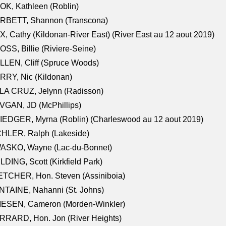
K, Kathleen (Roblin)
RBETT, Shannon (Transcona)
, Cathy (Kildonan-River East) (River East au 12 aout 2019)
SS, Billie (Riviere-Seine)
LEN, Cliff (Spruce Woods)
RY, Nic (Kildonan)
LA CRUZ, Jelynn (Radisson)
VGAN, JD (McPhillips)
EDGER, Myrna (Roblin) (Charleswood au 12 aout 2019)
CHLER, Ralph (Lakeside)
ASKO, Wayne (Lac-du-Bonnet)
LDING, Scott (Kirkfield Park)
TCHER, Hon. Steven (Assiniboia)
TAINE, Nahanni (St. Johns)
IESEN, Cameron (Morden-Winkler)
RRARD, Hon. Jon (River Heights)