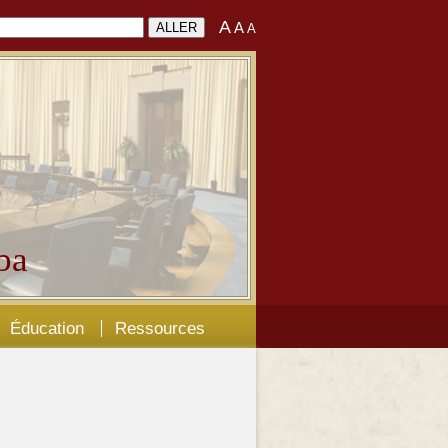
A
A
A
ba
Éducation
Ressources