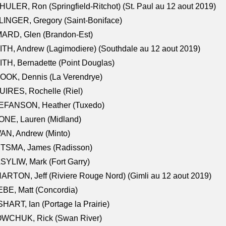
ULER, Ron (Springfield-Ritchot) (St. Paul au 12 aout 2019)
INGER, Gregory (Saint-Boniface)
ARD, Glen (Brandon-Est)
TH, Andrew (Lagimodiere) (Southdale au 12 aout 2019)
TH, Bernadette (Point Douglas)
OOK, Dennis (La Verendrye)
IRES, Rochelle (Riel)
EFANSON, Heather (Tuxedo)
ONE, Lauren (Midland)
AN, Andrew (Minto)
ITSMA, James (Radisson)
YLIW, Mark (Fort Garry)
RTON, Jeff (Riviere Rouge Nord) (Gimli au 12 aout 2019)
BE, Matt (Concordia)
HART, Ian (Portage la Prairie)
WCHUK, Rick (Swan River)