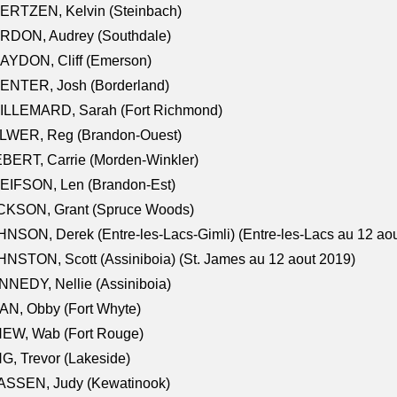
ERTZEN, Kelvin (Steinbach)
RDON, Audrey (Southdale)
AYDON, Cliff (Emerson)
ENTER, Josh (Borderland)
ILLEMARD, Sarah (Fort Richmond)
LWER, Reg (Brandon-Ouest)
BERT, Carrie (Morden-Winkler)
EIFSON, Len (Brandon-Est)
CKSON, Grant (Spruce Woods)
NSON, Derek (Entre-les-Lacs-Gimli) (Entre-les-Lacs au 12 ao
NSTON, Scott (Assiniboia) (St. James au 12 aout 2019)
NEDY, Nellie (Assiniboia)
N, Obby (Fort Whyte)
NEW, Wab (Fort Rouge)
G, Trevor (Lakeside)
ASSEN, Judy (Kewatinook)