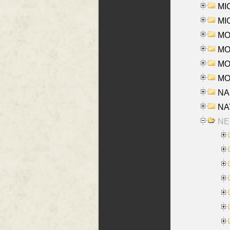
MI
MI
MO
MOR
MOS
MOY
NA
NAY
NES