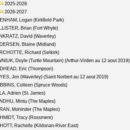
2025-2026
2026-2027
NHAM, Logan (Kirkfield Park)
LISTER, Brian (Fort Whyte)
NKRATZ, David (Waverley)
DERSEN, Blaine (Midland)
RCHOTTE, Richard (Selkirk)
NIUK, Doyle (Turtle Mountain) (Arthur-Virden au 12 aout 2019)
DHEAD, Eric (Thompson)
ES, Jon (Waverley) (Saint Norbert au 12 aout 2019)
BBINS, Colleen (Spruce Woods)
A, Adrien (St. James)
NDHU, Mintu (The Maples)
RAN, Mohinder (The Maples)
HMIDT, Tracy (Rossmere)
OTT, Rachelle (Kildonan-River East)