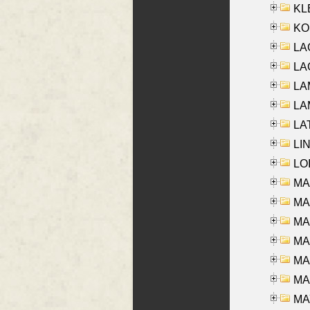
KLE
KO
LA
LAG
LAM
LAM
LAT
LIN
LOI
MA
MA
MA
MA
MA
MAR
MAY