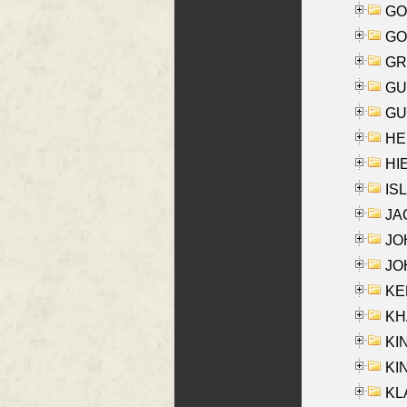
GO
GO
GR
GU
GU
HE
HIE
ISL
JA
JOH
JOH
KEN
KHA
KI
KIN
KL