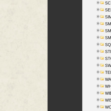
SCH
SEL
SIM
SMI
SMI
SM
SQU
ST
ST
SW
TE
WAS
WHA
WIE
WIS
WO