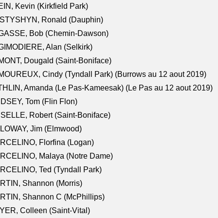
IN, Kevin (Kirkfield Park)
STYSHYN, Ronald (Dauphin)
GASSE, Bob (Chemin-Dawson)
IMODIERE, Alan (Selkirk)
ONT, Dougald (Saint-Boniface)
OUREUX, Cindy (Tyndall Park) (Burrows au 12 aout 2019)
HLIN, Amanda (Le Pas-Kameesak) (Le Pas au 12 aout 2019)
DSEY, Tom (Flin Flon)
SELLE, Robert (Saint-Boniface)
LOWAY, Jim (Elmwood)
RCELINO, Florfina (Logan)
RCELINO, Malaya (Notre Dame)
RCELINO, Ted (Tyndall Park)
RTIN, Shannon (Morris)
TIN, Shannon C (McPhillips)
ER, Colleen (Saint-Vital)