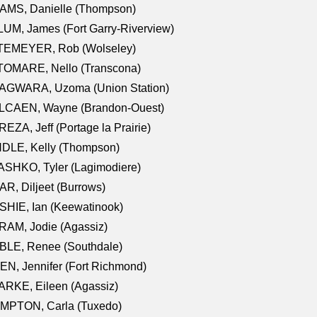
AMS, Danielle (Thompson)
UM, James (Fort Garry-Riverview)
TEMEYER, Rob (Wolseley)
TOMARE, Nello (Transcona)
AGWARA, Uzoma (Union Station)
LCAEN, Wayne (Brandon-Ouest)
EZA, Jeff (Portage la Prairie)
NDLE, Kelly (Thompson)
SHKO, Tyler (Lagimodiere)
R, Diljeet (Burrows)
HIE, Ian (Keewatinook)
AM, Jodie (Agassiz)
BLE, Renee (Southdale)
N, Jennifer (Fort Richmond)
RKE, Eileen (Agassiz)
MPTON, Carla (Tuxedo)