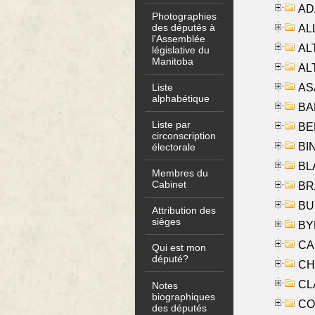
AD
Photographies
des députés à
ALL
l'Assemblée
AL
législative du
Manitoba
AL
AS
Liste
alphabétique
BA
Liste par
BER
circonscription
BI
électorale
BLA
Membres du
Cabinet
BRA
BUS
Attribution des
sièges
BYR
CA
Qui est mon
député?
CHE
CLA
Notes
biographiques
CO
des députés