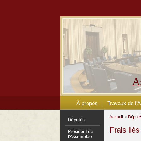
A
À propos
Travaux de l'
Accueil
>
Déput
Députés
Frais lié
Président de
l'Assemblée