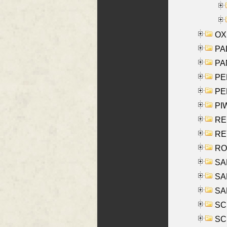
OXE
PAL
PA
PE
PE
PIW
RE
REY
RO
SAL
SA
SA
SC
SCH