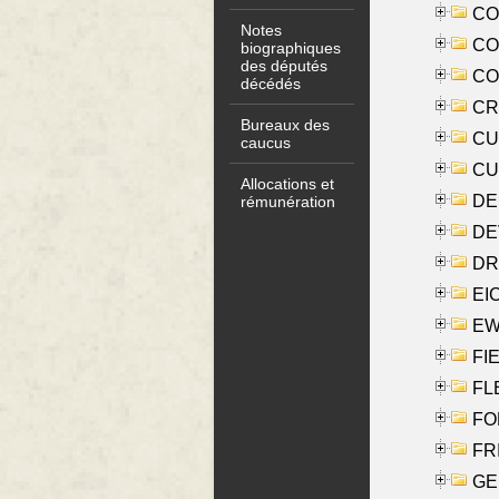
COO
Notes
CO
biographiques
des députés
COX
décédés
CRO
Bureaux des
CUL
caucus
CUR
Allocations et
DE
rémunération
DE
DRI
EI
EW
FIE
FLE
FON
FR
GE