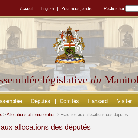
Accueil
|
English
|
Pour nous joindre
Rechercher
ssemblée législative
du
Manito
Assemblée
Députés
Comités
Hansard
Visiter
és
>
Allocations et rémunération
> Frais liés aux allocations des députés
s aux allocations des députés