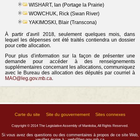
WISHART, Ian (Portage la Prairie)
WOWCHUK, Rick (Swan River)
YAKIMOSKI, Blair (Transcona)
À partir d'avril 2018, seulement quelques mois, dans
lequel les dépenses ont été traités contiendra un dossier
pour cette allocation.
Pour plus d'information sur la façon de présenter une
demande pour accéder à des renseignements
supplémentaires concernant les allocations, communiquez
avec le Bureau des allocation des députés par courriel à
MAO@leg.gov.mb.ca
.
Carte du site
Site du gouvernement
Sites connexes
Copyright © 2014 The Legislative Assembly of Manitoba, All Rights Reserved.
Si vous avez des questions ou des commentaires à propos de ce site Web,
veuillez écrire à :
web@leg.gov.mb.ca