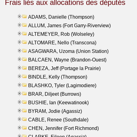
Frais liés aux allocations des députés
ADAMS, Danielle (Thompson)
ALLUM, James (Fort Garry-Riverview)
ALTEMEYER, Rob (Wolseley)
ALTOMARE, Nello (Transcona)
ASAGWARA, Uzoma (Union Station)
BALCAEN, Wayne (Brandon-Ouest)
BEREZA, Jeff (Portage la Prairie)
BINDLE, Kelly (Thompson)
BLASHKO, Tyler (Lagimodiere)
BRAR, Diljeet (Burrows)
BUSHIE, Ian (Keewatinook)
BYRAM, Jodie (Agassiz)
CABLE, Renee (Southdale)
CHEN, Jennifer (Fort Richmond)
CLARKE, Eileen (Agassiz)