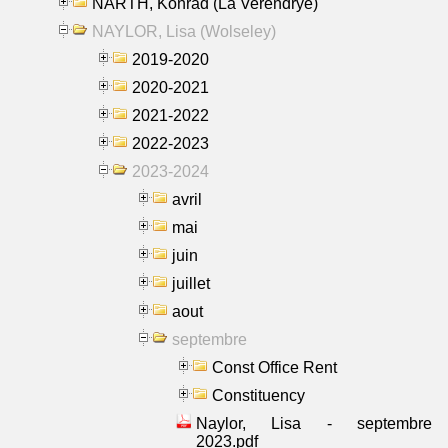
NARTH, Konrad (La Verendrye)
NAYLOR, Lisa (Wolseley)
2019-2020
2020-2021
2021-2022
2022-2023
2023-2024
avril
mai
juin
juillet
aout
septembre
Const Office Rent
Constituency
Naylor, Lisa - septembre
2023.pdf