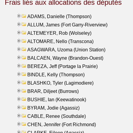
Frais liés aux allocations des députés
ADAMS, Danielle (Thompson)
ALLUM, James (Fort Garry-Riverview)
ALTEMEYER, Rob (Wolseley)
ALTOMARE, Nello (Transcona)
ASAGWARA, Uzoma (Union Station)
BALCAEN, Wayne (Brandon-Ouest)
BEREZA, Jeff (Portage la Prairie)
BINDLE, Kelly (Thompson)
BLASHKO, Tyler (Lagimodiere)
BRAR, Diljeet (Burrows)
BUSHIE, Ian (Keewatinook)
BYRAM, Jodie (Agassiz)
CABLE, Renee (Southdale)
CHEN, Jennifer (Fort Richmond)
CLARKE, Eileen (Agassiz)