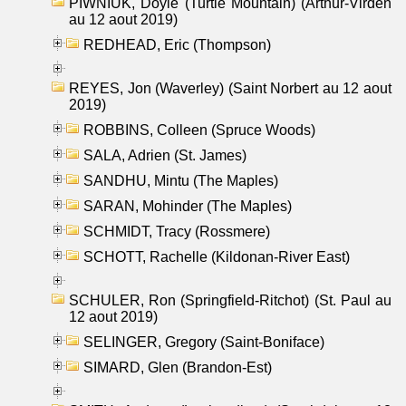
PIWNIUK, Doyle (Turtle Mountain) (Arthur-Virden
au 12 aout 2019)
REDHEAD, Eric (Thompson)
REYES, Jon (Waverley) (Saint Norbert au 12 aout
2019)
ROBBINS, Colleen (Spruce Woods)
SALA, Adrien (St. James)
SANDHU, Mintu (The Maples)
SARAN, Mohinder (The Maples)
SCHMIDT, Tracy (Rossmere)
SCHOTT, Rachelle (Kildonan-River East)
SCHULER, Ron (Springfield-Ritchot) (St. Paul au
12 aout 2019)
SELINGER, Gregory (Saint-Boniface)
SIMARD, Glen (Brandon-Est)