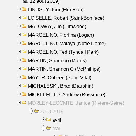
au 12 aout 2019)
LINDSEY, Tom (Flin Flon)
LOISELLE, Robert (Saint-Boniface)
MALOWAY, Jim (Elmwood)
MARCELINO, Florfina (Logan)
MARCELINO, Malaya (Notre Dame)
MARCELINO, Ted (Tyndall Park)
MARTIN, Shannon (Morris)
MARTIN, Shannon C (McPhillips)
MAYER, Colleen (Saint-Vital)
MICHALESKI, Brad (Dauphin)
MICKLEFIELD, Andrew (Rossmere)
MORLEY-LECOMTE, Janice (Riviere-Seine)
2018-2019
avril
mai