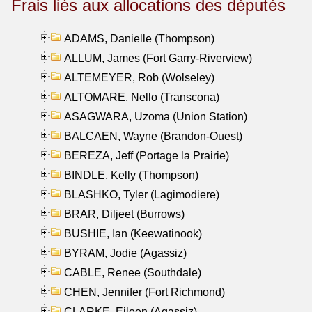
Frais liés aux allocations des députés
ADAMS, Danielle (Thompson)
ALLUM, James (Fort Garry-Riverview)
ALTEMEYER, Rob (Wolseley)
ALTOMARE, Nello (Transcona)
ASAGWARA, Uzoma (Union Station)
BALCAEN, Wayne (Brandon-Ouest)
BEREZA, Jeff (Portage la Prairie)
BINDLE, Kelly (Thompson)
BLASHKO, Tyler (Lagimodiere)
BRAR, Diljeet (Burrows)
BUSHIE, Ian (Keewatinook)
BYRAM, Jodie (Agassiz)
CABLE, Renee (Southdale)
CHEN, Jennifer (Fort Richmond)
CLARKE, Eileen (Agassiz)