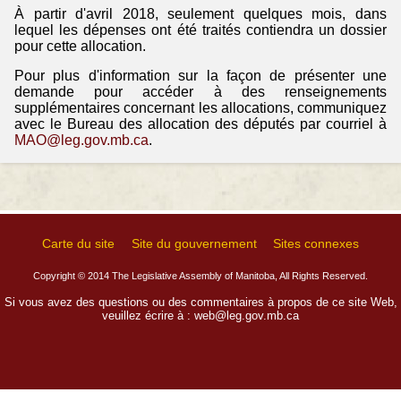
À partir d'avril 2018, seulement quelques mois, dans
lequel les dépenses ont été traités contiendra un dossier
pour cette allocation.
Pour plus d'information sur la façon de présenter une
demande pour accéder à des renseignements
supplémentaires concernant les allocations, communiquez
avec le Bureau des allocation des députés par courriel à
MAO@leg.gov.mb.ca
.
Carte du site
Site du gouvernement
Sites connexes
Copyright © 2014 The Legislative Assembly of Manitoba, All Rights Reserved.
Si vous avez des questions ou des commentaires à propos de ce site Web,
veuillez écrire à :
web@leg.gov.mb.ca