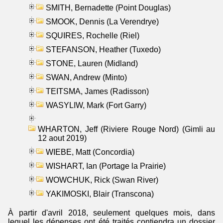
SMITH, Bernadette (Point Douglas)
SMOOK, Dennis (La Verendrye)
SQUIRES, Rochelle (Riel)
STEFANSON, Heather (Tuxedo)
STONE, Lauren (Midland)
SWAN, Andrew (Minto)
TEITSMA, James (Radisson)
WASYLIW, Mark (Fort Garry)
WHARTON, Jeff (Riviere Rouge Nord) (Gimli au
12 aout 2019)
WIEBE, Matt (Concordia)
WISHART, Ian (Portage la Prairie)
WOWCHUK, Rick (Swan River)
YAKIMOSKI, Blair (Transcona)
À partir d'avril 2018, seulement quelques mois, dans
lequel les dépenses ont été traités contiendra un dossier