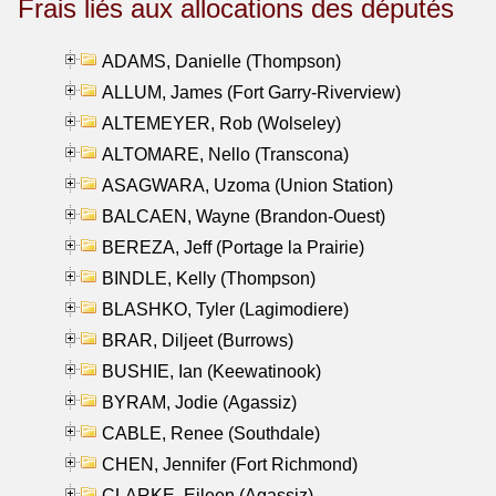
Frais liés aux allocations des députés
ADAMS, Danielle (Thompson)
ALLUM, James (Fort Garry-Riverview)
ALTEMEYER, Rob (Wolseley)
ALTOMARE, Nello (Transcona)
ASAGWARA, Uzoma (Union Station)
BALCAEN, Wayne (Brandon-Ouest)
BEREZA, Jeff (Portage la Prairie)
BINDLE, Kelly (Thompson)
BLASHKO, Tyler (Lagimodiere)
BRAR, Diljeet (Burrows)
BUSHIE, Ian (Keewatinook)
BYRAM, Jodie (Agassiz)
CABLE, Renee (Southdale)
CHEN, Jennifer (Fort Richmond)
CLARKE, Eileen (Agassiz)