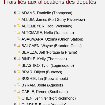
Frais liés aux allocations des députés
ADAMS, Danielle (Thompson)
ALLUM, James (Fort Garry-Riverview)
ALTEMEYER, Rob (Wolseley)
ALTOMARE, Nello (Transcona)
ASAGWARA, Uzoma (Union Station)
BALCAEN, Wayne (Brandon-Ouest)
BEREZA, Jeff (Portage la Prairie)
BINDLE, Kelly (Thompson)
BLASHKO, Tyler (Lagimodiere)
BRAR, Diljeet (Burrows)
BUSHIE, Ian (Keewatinook)
BYRAM, Jodie (Agassiz)
CABLE, Renee (Southdale)
CHEN, Jennifer (Fort Richmond)
CLARKE, Eileen (Agassiz)