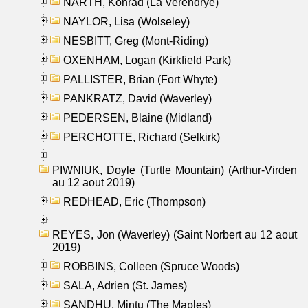
NARTH, Konrad (La Verendrye)
NAYLOR, Lisa (Wolseley)
NESBITT, Greg (Mont-Riding)
OXENHAM, Logan (Kirkfield Park)
PALLISTER, Brian (Fort Whyte)
PANKRATZ, David (Waverley)
PEDERSEN, Blaine (Midland)
PERCHOTTE, Richard (Selkirk)
PIWNIUK, Doyle (Turtle Mountain) (Arthur-Virden
au 12 aout 2019)
REDHEAD, Eric (Thompson)
REYES, Jon (Waverley) (Saint Norbert au 12 aout
2019)
ROBBINS, Colleen (Spruce Woods)
SALA, Adrien (St. James)
SANDHU, Mintu (The Maples)