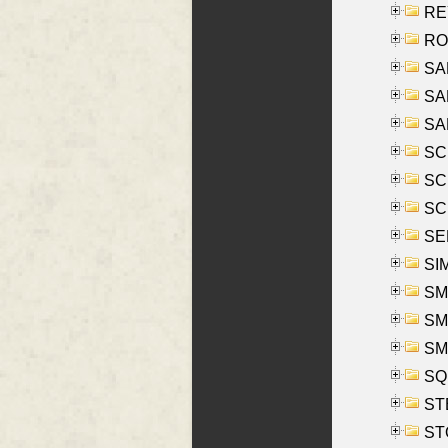
REY
RO
SAL
SA
SA
SC
SCH
SCH
SEL
SIM
SMI
SMI
SM
SQU
ST
ST