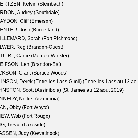
ERTZEN, Kelvin (Steinbach)
RDON, Audrey (Southdale)
AYDON, Cliff (Emerson)
ENTER, Josh (Borderland)
ILLEMARD, Sarah (Fort Richmond)
LWER, Reg (Brandon-Ouest)
BERT, Carrie (Morden-Winkler)
EIFSON, Len (Brandon-Est)
CKSON, Grant (Spruce Woods)
NSON, Derek (Entre-les-Lacs-Gimli) (Entre-les-Lacs au 12 ao
NSTON, Scott (Assiniboia) (St. James au 12 aout 2019)
NEDY, Nellie (Assiniboia)
N, Obby (Fort Whyte)
NEW, Wab (Fort Rouge)
G, Trevor (Lakeside)
ASSEN, Judy (Kewatinook)