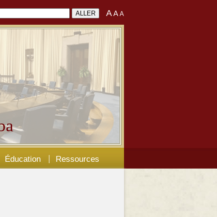
A
A
A
ba
Éducation
Ressources