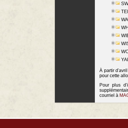
SW
TE
WAS
WHA
WIE
WIS
WO
YAK
À partir d'avr
pour cette all
Pour plus d'
supplémentai
courriel à
MAO