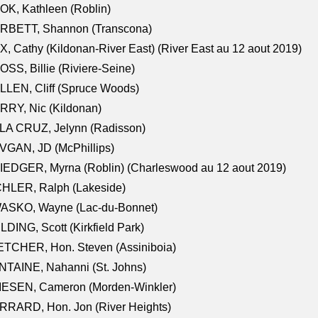
K, Kathleen (Roblin)
RBETT, Shannon (Transcona)
, Cathy (Kildonan-River East) (River East au 12 aout 2019)
SS, Billie (Riviere-Seine)
LEN, Cliff (Spruce Woods)
RY, Nic (Kildonan)
LA CRUZ, Jelynn (Radisson)
VGAN, JD (McPhillips)
EDGER, Myrna (Roblin) (Charleswood au 12 aout 2019)
CHLER, Ralph (Lakeside)
ASKO, Wayne (Lac-du-Bonnet)
LDING, Scott (Kirkfield Park)
TCHER, Hon. Steven (Assiniboia)
TAINE, Nahanni (St. Johns)
IESEN, Cameron (Morden-Winkler)
RRARD, Hon. Jon (River Heights)