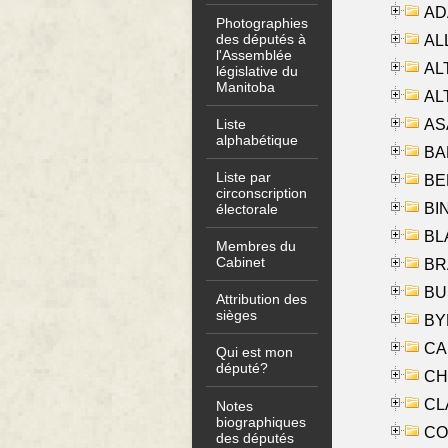
AD
Photographies
des députés à
ALL
l'Assemblée
AL
législative du
Manitoba
AL
AS
Liste
alphabétique
BA
Liste par
BER
circonscription
BI
électorale
BLA
Membres du
Cabinet
BRA
BUS
Attribution des
sièges
BYR
CA
Qui est mon
député?
CHE
CLA
Notes
biographiques
CO
des députés