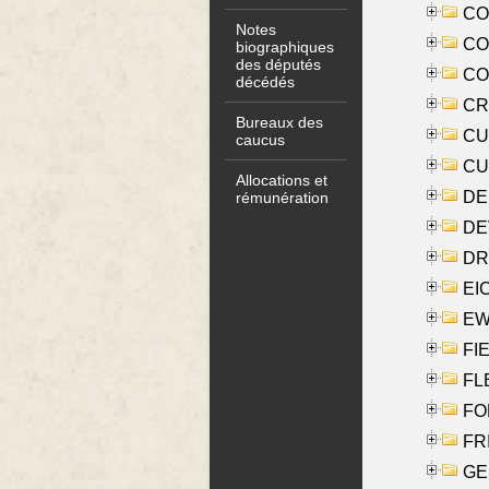
COO
Notes
CO
biographiques
des députés
COX
décédés
CRO
Bureaux des
CUL
caucus
CUR
Allocations et
DE
rémunération
DE
DRI
EI
EW
FIE
FLE
FON
FR
GE