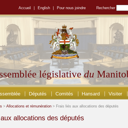
Accueil
|
English
|
Pour nous joindre
Rechercher
ssemblée législative
du
Manito
Assemblée
Députés
Comités
Hansard
Visiter
és
>
Allocations et rémunération
> Frais liés aux allocations des députés
s aux allocations des députés