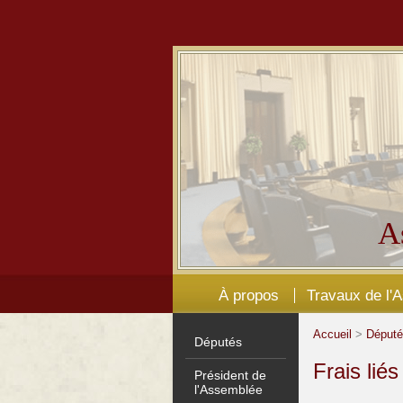
A
À propos
Travaux de l'
Accueil
>
Déput
Députés
Frais lié
Président de
l'Assemblée