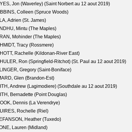
ES, Jon (Waverley) (Saint Norbert au 12 aout 2019)
BBINS, Colleen (Spruce Woods)
A, Adrien (St. James)
NDHU, Mintu (The Maples)
RAN, Mohinder (The Maples)
HMIDT, Tracy (Rossmere)
OTT, Rachelle (Kildonan-River East)
ULER, Ron (Springfield-Ritchot) (St. Paul au 12 aout 2019)
INGER, Gregory (Saint-Boniface)
ARD, Glen (Brandon-Est)
TH, Andrew (Lagimodiere) (Southdale au 12 aout 2019)
TH, Bernadette (Point Douglas)
OOK, Dennis (La Verendrye)
IRES, Rochelle (Riel)
EFANSON, Heather (Tuxedo)
ONE, Lauren (Midland)