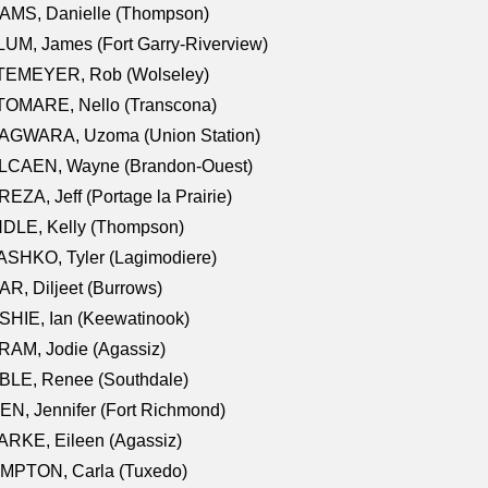
AMS, Danielle (Thompson)
UM, James (Fort Garry-Riverview)
TEMEYER, Rob (Wolseley)
TOMARE, Nello (Transcona)
AGWARA, Uzoma (Union Station)
LCAEN, Wayne (Brandon-Ouest)
EZA, Jeff (Portage la Prairie)
NDLE, Kelly (Thompson)
SHKO, Tyler (Lagimodiere)
R, Diljeet (Burrows)
HIE, Ian (Keewatinook)
AM, Jodie (Agassiz)
BLE, Renee (Southdale)
N, Jennifer (Fort Richmond)
RKE, Eileen (Agassiz)
MPTON, Carla (Tuxedo)