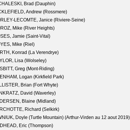
CHALESKI, Brad (Dauphin)
CKLEFIELD, Andrew (Rossmere)
RLEY-LECOMTE, Janice (Riviere-Seine)
OZ, Mike (River Heights)
ES, Jamie (Saint-Vital)
ES, Mike (Riel)
RTH, Konrad (La Verendrye)
LOR, Lisa (Wolseley)
BITT, Greg (Mont-Riding)
NHAM, Logan (Kirkfield Park)
LISTER, Brian (Fort Whyte)
NKRATZ, David (Waverley)
DERSEN, Blaine (Midland)
RCHOTTE, Richard (Selkirk)
NIUK, Doyle (Turtle Mountain) (Arthur-Virden au 12 aout 2019)
DHEAD, Eric (Thompson)