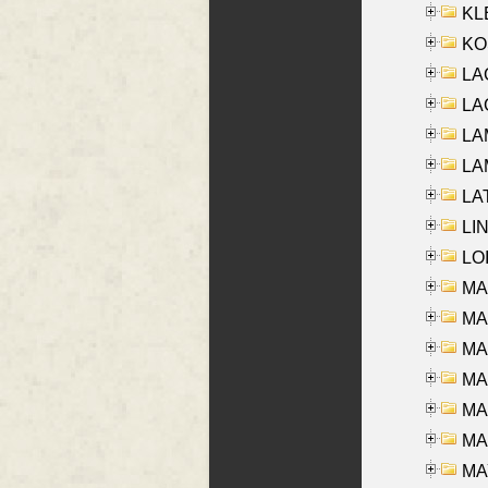
KLE
KO
LA
LAG
LAM
LAM
LAT
LIN
LOI
MA
MA
MA
MA
MA
MAR
MAY