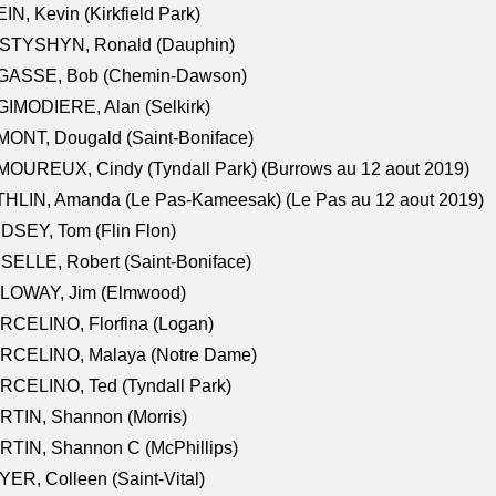
IN, Kevin (Kirkfield Park)
STYSHYN, Ronald (Dauphin)
GASSE, Bob (Chemin-Dawson)
IMODIERE, Alan (Selkirk)
ONT, Dougald (Saint-Boniface)
OUREUX, Cindy (Tyndall Park) (Burrows au 12 aout 2019)
HLIN, Amanda (Le Pas-Kameesak) (Le Pas au 12 aout 2019)
DSEY, Tom (Flin Flon)
SELLE, Robert (Saint-Boniface)
LOWAY, Jim (Elmwood)
RCELINO, Florfina (Logan)
RCELINO, Malaya (Notre Dame)
RCELINO, Ted (Tyndall Park)
RTIN, Shannon (Morris)
TIN, Shannon C (McPhillips)
ER, Colleen (Saint-Vital)