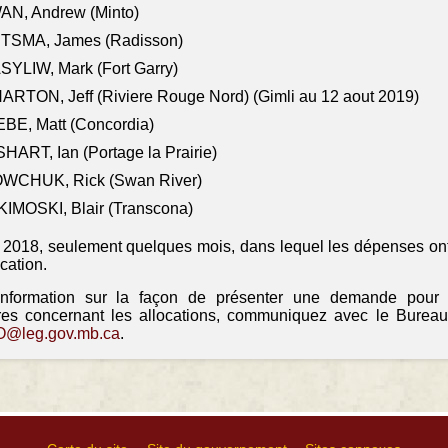
AN, Andrew (Minto)
ITSMA, James (Radisson)
YLIW, Mark (Fort Garry)
RTON, Jeff (Riviere Rouge Nord) (Gimli au 12 aout 2019)
BE, Matt (Concordia)
HART, Ian (Portage la Prairie)
WCHUK, Rick (Swan River)
IMOSKI, Blair (Transcona)
il 2018, seulement quelques mois, dans lequel les dépenses ont
ocation.
information sur la façon de présenter une demande pour
res concernant les allocations, communiquez avec le Bureau
@leg.gov.mb.ca
.