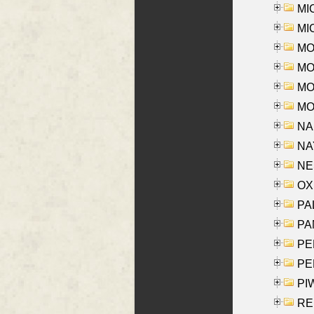
MI
MI
MO
MOR
MOS
MOY
NA
NAY
NES
OXE
PAL
PA
PE
PE
PIW
RE