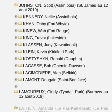
JOHNSTON, Scott (Assiniboia) (St. James au 12
aout 2019)
KENNEDY, Nellie (Assiniboia)
KHAN, Obby (Fort Whyte)
KINEW, Wab (Fort Rouge)
KING, Trevor (Lakeside)
KLASSEN, Judy (Kewatinook)
KLEIN, Kevin (Kirkfield Park)
KOSTYSHYN, Ronald (Dauphin)
LAGASSE, Bob (Chemin-Dawson)
LAGIMODIERE, Alan (Selkirk)
LAMONT, Dougald (Saint-Boniface)
LAMOUREUX, Cindy (Tyndall Park) (Burrows au
12 aout 2019)
LATHLIN, Amanda (Le Pas-Kameesak) (Le Pas