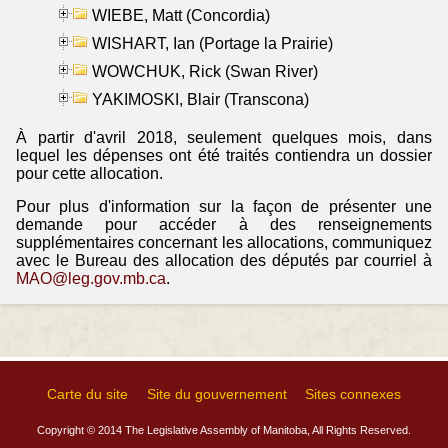
WIEBE, Matt (Concordia)
WISHART, Ian (Portage la Prairie)
WOWCHUK, Rick (Swan River)
YAKIMOSKI, Blair (Transcona)
À partir d'avril 2018, seulement quelques mois, dans
lequel les dépenses ont été traités contiendra un dossier
pour cette allocation.
Pour plus d'information sur la façon de présenter une
demande pour accéder à des renseignements
supplémentaires concernant les allocations, communiquez
avec le Bureau des allocation des députés par courriel à
MAO@leg.gov.mb.ca
.
Carte du site
Site du gouvernement
Sites connexes
Copyright © 2014 The Legislative Assembly of Manitoba, All Rights Reserved.