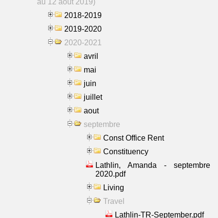
au 12 aout 2019)
2018-2019
2019-2020
2020-2021
avril
mai
juin
juillet
aout
septembre
Const Office Rent
Constituency
Lathlin, Amanda - septembre
2020.pdf
Living
Travel
Lathlin-TR-September.pdf