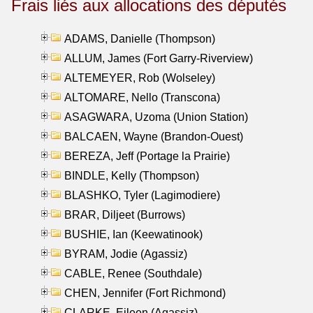
Frais liés aux allocations des députés
ADAMS, Danielle (Thompson)
ALLUM, James (Fort Garry-Riverview)
ALTEMEYER, Rob (Wolseley)
ALTOMARE, Nello (Transcona)
ASAGWARA, Uzoma (Union Station)
BALCAEN, Wayne (Brandon-Ouest)
BEREZA, Jeff (Portage la Prairie)
BINDLE, Kelly (Thompson)
BLASHKO, Tyler (Lagimodiere)
BRAR, Diljeet (Burrows)
BUSHIE, Ian (Keewatinook)
BYRAM, Jodie (Agassiz)
CABLE, Renee (Southdale)
CHEN, Jennifer (Fort Richmond)
CLARKE, Eileen (Agassiz)