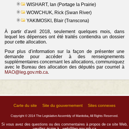
WISHART, Ian (Portage la Prairie)
WOWCHUK, Rick (Swan River)
YAKIMOSKI, Blair (Transcona)
À partir d'avril 2018, seulement quelques mois, dans
lequel les dépenses ont été traités contiendra un dossier
pour cette allocation.
Pour plus d'information sur la façon de présenter une
demande pour accéder à des renseignements
supplémentaires concernant les allocations, communiquez
avec le Bureau des allocation des députés par courriel à
MAO@leg.gov.mb.ca
.
Carte du site
Site du gouvernement
Sites connexes
Copyright © 2014 The Legislative Assembly of Manitoba, All Rights Reserved.
Si vous avez des questions ou des commentaires à propos de ce site Web,
veuillez écrire à :
web@leg.gov.mb.ca