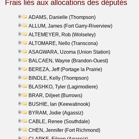
Frais liés aux allocations des députés
ADAMS, Danielle (Thompson)
ALLUM, James (Fort Garry-Riverview)
ALTEMEYER, Rob (Wolseley)
ALTOMARE, Nello (Transcona)
ASAGWARA, Uzoma (Union Station)
BALCAEN, Wayne (Brandon-Ouest)
BEREZA, Jeff (Portage la Prairie)
BINDLE, Kelly (Thompson)
BLASHKO, Tyler (Lagimodiere)
BRAR, Diljeet (Burrows)
BUSHIE, Ian (Keewatinook)
BYRAM, Jodie (Agassiz)
CABLE, Renee (Southdale)
CHEN, Jennifer (Fort Richmond)
CLARKE, Eileen (Agassiz)