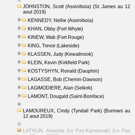
JOHNSTON, Scott (Assiniboia) (St. James au 12
aout 2019)
KENNEDY, Nellie (Assiniboia)
KHAN, Obby (Fort Whyte)
KINEW, Wab (Fort Rouge)
KING, Trevor (Lakeside)
KLASSEN, Judy (Kewatinook)
KLEIN, Kevin (Kirkfield Park)
KOSTYSHYN, Ronald (Dauphin)
LAGASSE, Bob (Chemin-Dawson)
LAGIMODIERE, Alan (Selkirk)
LAMONT, Dougald (Saint-Boniface)
LAMOUREUX, Cindy (Tyndall Park) (Burrows au
12 aout 2019)
LATHLIN, Amanda (Le Pas-Kameesak) (Le Pas