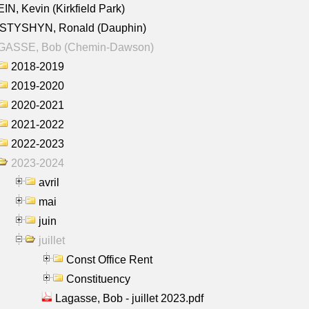
IN, Kevin (Kirkfield Park)
STYSHYN, Ronald (Dauphin)
GASSE, Bob (Chemin-Dawson)
2018-2019
2019-2020
2020-2021
2021-2022
2022-2023
2023-2024
avril
mai
juin
juillet
Const Office Rent
Constituency
Lagasse, Bob - juillet 2023.pdf