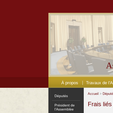
A
À propos
Travaux de l'
Accueil
>
Déput
Députés
Frais lié
Président de
l'Assemblée