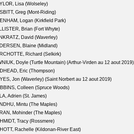
LOR, Lisa (Wolseley)
BITT, Greg (Mont-Riding)
NHAM, Logan (Kirkfield Park)
LISTER, Brian (Fort Whyte)
NKRATZ, David (Waverley)
DERSEN, Blaine (Midland)
RCHOTTE, Richard (Selkirk)
NIUK, Doyle (Turtle Mountain) (Arthur-Virden au 12 aout 2019)
DHEAD, Eric (Thompson)
ES, Jon (Waverley) (Saint Norbert au 12 aout 2019)
BBINS, Colleen (Spruce Woods)
A, Adrien (St. James)
NDHU, Mintu (The Maples)
RAN, Mohinder (The Maples)
HMIDT, Tracy (Rossmere)
OTT, Rachelle (Kildonan-River East)