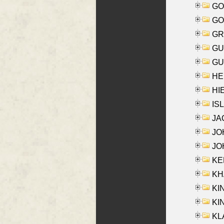
GO
GO
GR
GU
GU
HE
HIE
ISL
JA
JOH
JOH
KEN
KHA
KI
KIN
KL