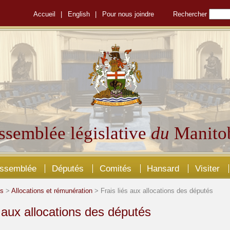
Accueil
|
English
|
Pour nous joindre
Rechercher
ssemblée législative
du
Manito
Assemblée
Députés
Comités
Hansard
Visiter
és
>
Allocations et rémunération
> Frais liés aux allocations des députés
s aux allocations des députés