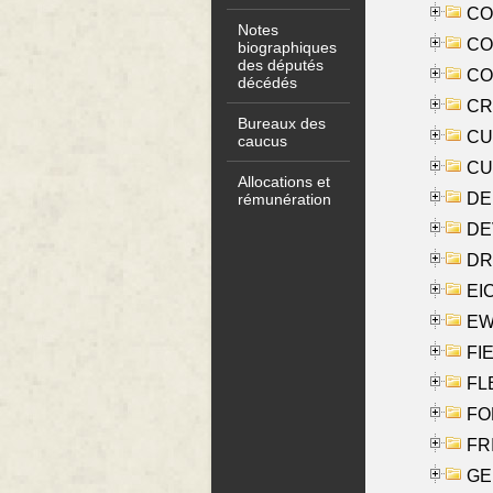
COO
Notes
CO
biographiques
des députés
COX
décédés
CRO
Bureaux des
CUL
caucus
CUR
Allocations et
DE
rémunération
DE
DRI
EI
EW
FIE
FLE
FON
FR
GE