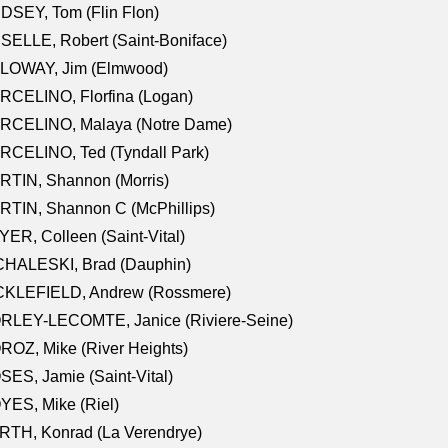
DSEY, Tom (Flin Flon)
SELLE, Robert (Saint-Boniface)
LOWAY, Jim (Elmwood)
RCELINO, Florfina (Logan)
RCELINO, Malaya (Notre Dame)
RCELINO, Ted (Tyndall Park)
RTIN, Shannon (Morris)
TIN, Shannon C (McPhillips)
ER, Colleen (Saint-Vital)
CHALESKI, Brad (Dauphin)
CKLEFIELD, Andrew (Rossmere)
RLEY-LECOMTE, Janice (Riviere-Seine)
OZ, Mike (River Heights)
ES, Jamie (Saint-Vital)
ES, Mike (Riel)
RTH, Konrad (La Verendrye)