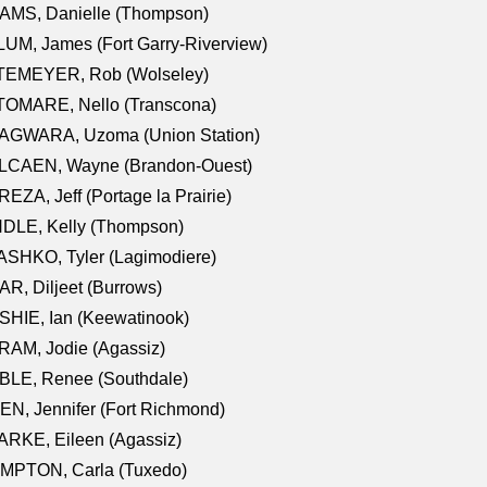
AMS, Danielle (Thompson)
UM, James (Fort Garry-Riverview)
TEMEYER, Rob (Wolseley)
TOMARE, Nello (Transcona)
AGWARA, Uzoma (Union Station)
LCAEN, Wayne (Brandon-Ouest)
EZA, Jeff (Portage la Prairie)
NDLE, Kelly (Thompson)
SHKO, Tyler (Lagimodiere)
R, Diljeet (Burrows)
HIE, Ian (Keewatinook)
AM, Jodie (Agassiz)
BLE, Renee (Southdale)
N, Jennifer (Fort Richmond)
RKE, Eileen (Agassiz)
MPTON, Carla (Tuxedo)