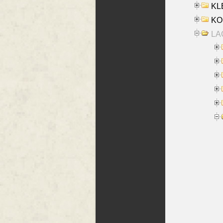
KLE
KO
LA