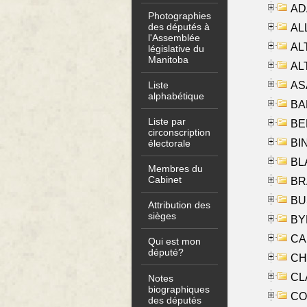
AD
Photographies
des députés à
ALL
l'Assemblée
AL
législative du
Manitoba
AL
AS
Liste
alphabétique
BA
Liste par
BER
circonscription
BI
électorale
BLA
Membres du
Cabinet
BRA
BUS
Attribution des
sièges
BYR
CA
Qui est mon
député?
CHE
CLA
Notes
biographiques
CO
des députés