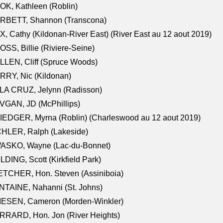
K, Kathleen (Roblin)
RBETT, Shannon (Transcona)
, Cathy (Kildonan-River East) (River East au 12 aout 2019)
SS, Billie (Riviere-Seine)
LEN, Cliff (Spruce Woods)
RY, Nic (Kildonan)
LA CRUZ, Jelynn (Radisson)
VGAN, JD (McPhillips)
EDGER, Myrna (Roblin) (Charleswood au 12 aout 2019)
CHLER, Ralph (Lakeside)
ASKO, Wayne (Lac-du-Bonnet)
LDING, Scott (Kirkfield Park)
TCHER, Hon. Steven (Assiniboia)
TAINE, Nahanni (St. Johns)
IESEN, Cameron (Morden-Winkler)
RRARD, Hon. Jon (River Heights)