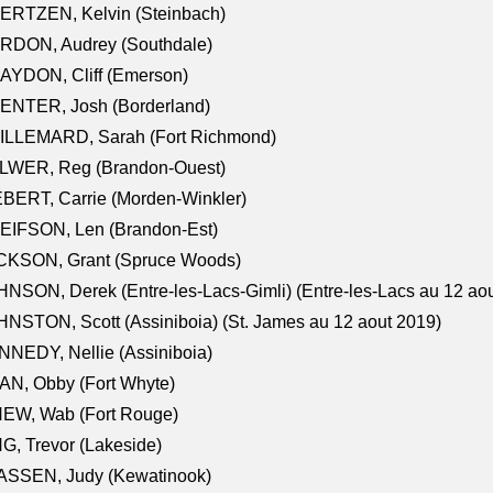
ERTZEN, Kelvin (Steinbach)
RDON, Audrey (Southdale)
AYDON, Cliff (Emerson)
ENTER, Josh (Borderland)
ILLEMARD, Sarah (Fort Richmond)
LWER, Reg (Brandon-Ouest)
BERT, Carrie (Morden-Winkler)
EIFSON, Len (Brandon-Est)
CKSON, Grant (Spruce Woods)
NSON, Derek (Entre-les-Lacs-Gimli) (Entre-les-Lacs au 12 ao
NSTON, Scott (Assiniboia) (St. James au 12 aout 2019)
NEDY, Nellie (Assiniboia)
N, Obby (Fort Whyte)
NEW, Wab (Fort Rouge)
G, Trevor (Lakeside)
ASSEN, Judy (Kewatinook)