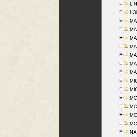
LIN
LOI
MA
MA
MA
MA
MA
MAR
MAY
MI
MI
MO
MOR
MOS
MOY
NA