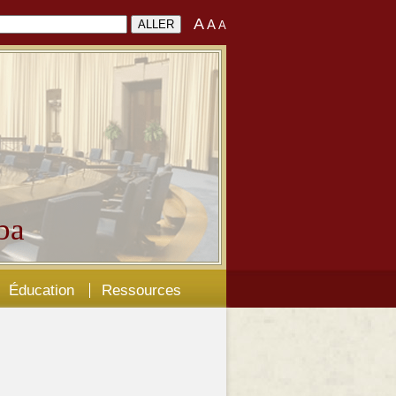
A
A
A
ba
Éducation
Ressources