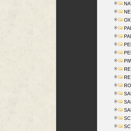
NAY
NES
OXE
PAL
PA
PE
PE
PIW
RE
REY
RO
SAL
SA
SA
SC
SCH