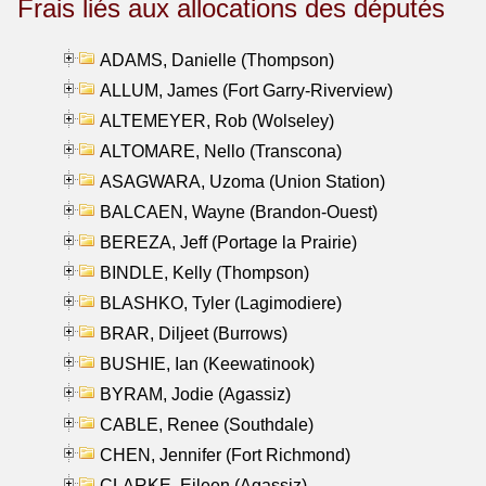
Frais liés aux allocations des députés
ADAMS, Danielle (Thompson)
ALLUM, James (Fort Garry-Riverview)
ALTEMEYER, Rob (Wolseley)
ALTOMARE, Nello (Transcona)
ASAGWARA, Uzoma (Union Station)
BALCAEN, Wayne (Brandon-Ouest)
BEREZA, Jeff (Portage la Prairie)
BINDLE, Kelly (Thompson)
BLASHKO, Tyler (Lagimodiere)
BRAR, Diljeet (Burrows)
BUSHIE, Ian (Keewatinook)
BYRAM, Jodie (Agassiz)
CABLE, Renee (Southdale)
CHEN, Jennifer (Fort Richmond)
CLARKE, Eileen (Agassiz)