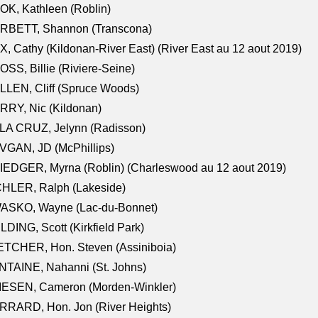
K, Kathleen (Roblin)
RBETT, Shannon (Transcona)
, Cathy (Kildonan-River East) (River East au 12 aout 2019)
SS, Billie (Riviere-Seine)
LEN, Cliff (Spruce Woods)
RY, Nic (Kildonan)
LA CRUZ, Jelynn (Radisson)
VGAN, JD (McPhillips)
EDGER, Myrna (Roblin) (Charleswood au 12 aout 2019)
CHLER, Ralph (Lakeside)
ASKO, Wayne (Lac-du-Bonnet)
LDING, Scott (Kirkfield Park)
TCHER, Hon. Steven (Assiniboia)
TAINE, Nahanni (St. Johns)
IESEN, Cameron (Morden-Winkler)
RRARD, Hon. Jon (River Heights)