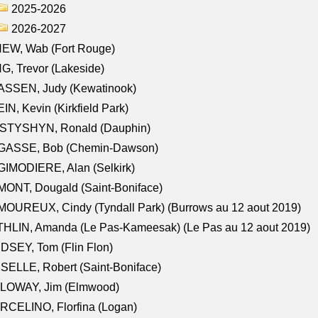
2025-2026
2026-2027
NEW, Wab (Fort Rouge)
G, Trevor (Lakeside)
ASSEN, Judy (Kewatinook)
IN, Kevin (Kirkfield Park)
STYSHYN, Ronald (Dauphin)
GASSE, Bob (Chemin-Dawson)
IMODIERE, Alan (Selkirk)
ONT, Dougald (Saint-Boniface)
OUREUX, Cindy (Tyndall Park) (Burrows au 12 aout 2019)
HLIN, Amanda (Le Pas-Kameesak) (Le Pas au 12 aout 2019)
DSEY, Tom (Flin Flon)
SELLE, Robert (Saint-Boniface)
LOWAY, Jim (Elmwood)
RCELINO, Florfina (Logan)