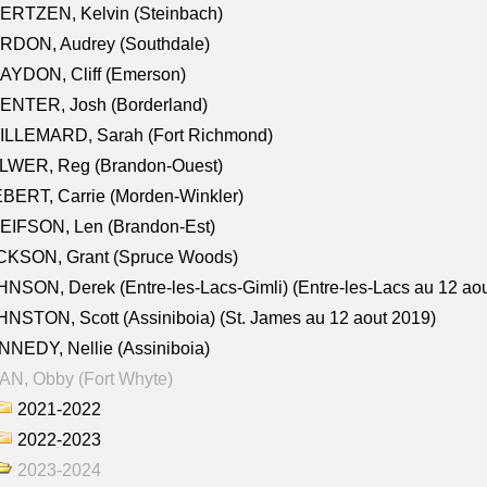
ERTZEN, Kelvin (Steinbach)
RDON, Audrey (Southdale)
AYDON, Cliff (Emerson)
ENTER, Josh (Borderland)
ILLEMARD, Sarah (Fort Richmond)
LWER, Reg (Brandon-Ouest)
BERT, Carrie (Morden-Winkler)
EIFSON, Len (Brandon-Est)
CKSON, Grant (Spruce Woods)
NSON, Derek (Entre-les-Lacs-Gimli) (Entre-les-Lacs au 12 ao
NSTON, Scott (Assiniboia) (St. James au 12 aout 2019)
NEDY, Nellie (Assiniboia)
N, Obby (Fort Whyte)
2021-2022
2022-2023
2023-2024