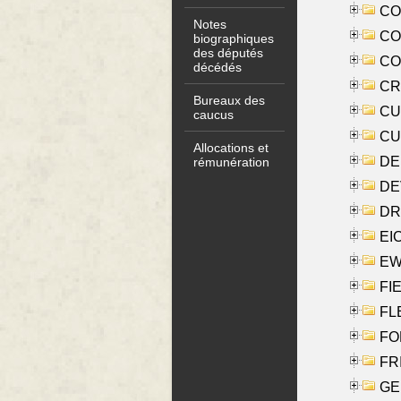
COO
Notes
CO
biographiques
des députés
COX
décédés
CRO
Bureaux des
CUL
caucus
CUR
Allocations et
DE
rémunération
DE
DRI
EI
EW
FIE
FLE
FON
FR
GE