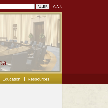
A
A
A
ba
Éducation
Ressources