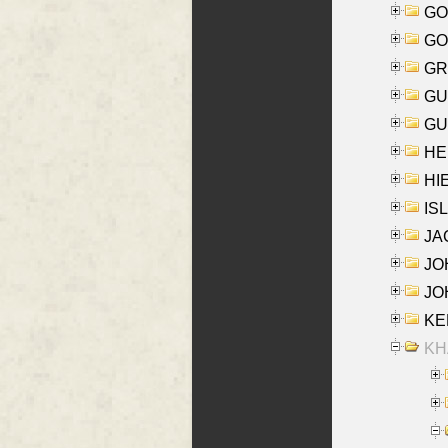
GO
GO
GR
GU
GU
HE
HIE
ISL
JA
JOH
JOH
KEN
KHA