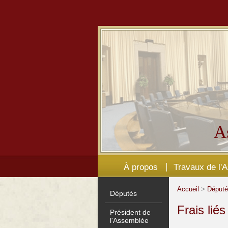
A
À propos
Travaux de l'
Accueil
>
Déput
Députés
Frais lié
Président de
l'Assemblée