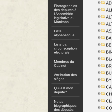
AD
Photographies
des députés à
ALL
l'Assemblée
AL
législative du
Manitoba
AL
AS
Liste
alphabétique
BA
Liste par
BER
circonscription
BI
électorale
BLA
Membres du
Cabinet
BRA
BUS
Attribution des
sièges
BYR
CA
Qui est mon
député?
CHE
CLA
Notes
biographiques
CO
des députés