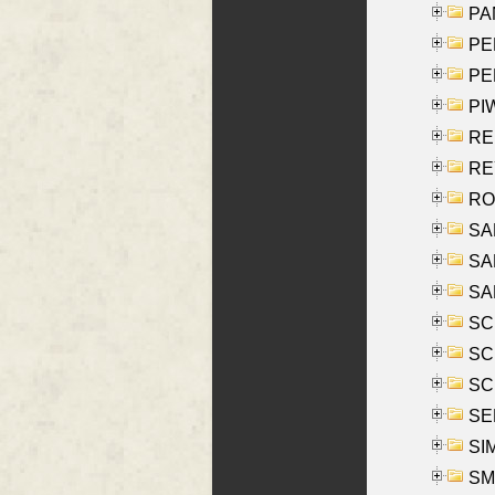
PA
PE
PE
PIW
RE
REY
RO
SAL
SA
SA
SC
SCH
SCH
SEL
SIM
SMI