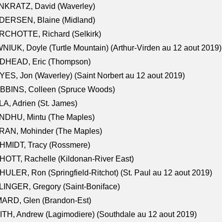
NKRATZ, David (Waverley)
DERSEN, Blaine (Midland)
RCHOTTE, Richard (Selkirk)
NIUK, Doyle (Turtle Mountain) (Arthur-Virden au 12 aout 2019)
DHEAD, Eric (Thompson)
ES, Jon (Waverley) (Saint Norbert au 12 aout 2019)
BBINS, Colleen (Spruce Woods)
A, Adrien (St. James)
NDHU, Mintu (The Maples)
RAN, Mohinder (The Maples)
HMIDT, Tracy (Rossmere)
OTT, Rachelle (Kildonan-River East)
ULER, Ron (Springfield-Ritchot) (St. Paul au 12 aout 2019)
INGER, Gregory (Saint-Boniface)
ARD, Glen (Brandon-Est)
TH, Andrew (Lagimodiere) (Southdale au 12 aout 2019)