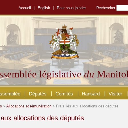
Accueil
|
English
|
Pour nous joindre
Rechercher
ssemblée législative
du
Manito
Assemblée
Députés
Comités
Hansard
Visiter
és
>
Allocations et rémunération
> Frais liés aux allocations des députés
s aux allocations des députés