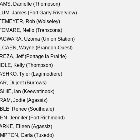
AMS, Danielle (Thompson)
UM, James (Fort Garry-Riverview)
TEMEYER, Rob (Wolseley)
TOMARE, Nello (Transcona)
AGWARA, Uzoma (Union Station)
LCAEN, Wayne (Brandon-Ouest)
EZA, Jeff (Portage la Prairie)
NDLE, Kelly (Thompson)
SHKO, Tyler (Lagimodiere)
R, Diljeet (Burrows)
HIE, Ian (Keewatinook)
AM, Jodie (Agassiz)
BLE, Renee (Southdale)
N, Jennifer (Fort Richmond)
RKE, Eileen (Agassiz)
MPTON, Carla (Tuxedo)