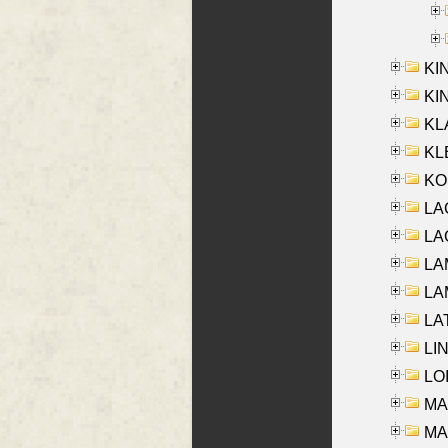
KI
KIN
KL
KLE
KO
LA
LAG
LAM
LAM
LAT
LIN
LOI
MA
MA