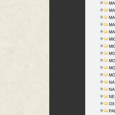
MA
MA
MA
MAR
MAY
MI
MI
MO
MOR
MOS
MOY
NA
NAY
NES
OXE
PAL