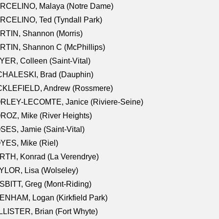
RCELINO, Malaya (Notre Dame)
RCELINO, Ted (Tyndall Park)
RTIN, Shannon (Morris)
TIN, Shannon C (McPhillips)
ER, Colleen (Saint-Vital)
CHALESKI, Brad (Dauphin)
CKLEFIELD, Andrew (Rossmere)
RLEY-LECOMTE, Janice (Riviere-Seine)
OZ, Mike (River Heights)
ES, Jamie (Saint-Vital)
ES, Mike (Riel)
RTH, Konrad (La Verendrye)
LOR, Lisa (Wolseley)
BITT, Greg (Mont-Riding)
NHAM, Logan (Kirkfield Park)
LISTER, Brian (Fort Whyte)