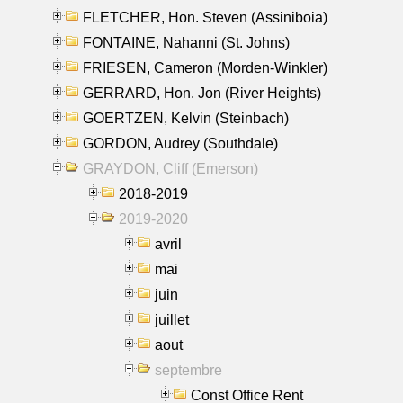
FLETCHER, Hon. Steven (Assiniboia)
FONTAINE, Nahanni (St. Johns)
FRIESEN, Cameron (Morden-Winkler)
GERRARD, Hon. Jon (River Heights)
GOERTZEN, Kelvin (Steinbach)
GORDON, Audrey (Southdale)
GRAYDON, Cliff (Emerson)
2018-2019
2019-2020
avril
mai
juin
juillet
aout
septembre
Const Office Rent