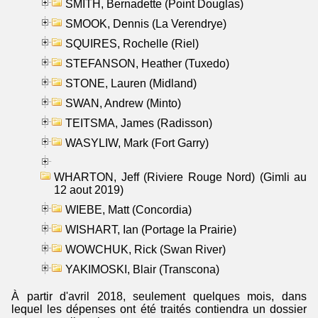
SMITH, Bernadette (Point Douglas)
SMOOK, Dennis (La Verendrye)
SQUIRES, Rochelle (Riel)
STEFANSON, Heather (Tuxedo)
STONE, Lauren (Midland)
SWAN, Andrew (Minto)
TEITSMA, James (Radisson)
WASYLIW, Mark (Fort Garry)
WHARTON, Jeff (Riviere Rouge Nord) (Gimli au
12 aout 2019)
WIEBE, Matt (Concordia)
WISHART, Ian (Portage la Prairie)
WOWCHUK, Rick (Swan River)
YAKIMOSKI, Blair (Transcona)
À partir d'avril 2018, seulement quelques mois, dans
lequel les dépenses ont été traités contiendra un dossier