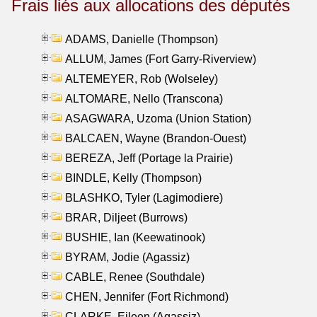
Frais liés aux allocations des députés
ADAMS, Danielle (Thompson)
ALLUM, James (Fort Garry-Riverview)
ALTEMEYER, Rob (Wolseley)
ALTOMARE, Nello (Transcona)
ASAGWARA, Uzoma (Union Station)
BALCAEN, Wayne (Brandon-Ouest)
BEREZA, Jeff (Portage la Prairie)
BINDLE, Kelly (Thompson)
BLASHKO, Tyler (Lagimodiere)
BRAR, Diljeet (Burrows)
BUSHIE, Ian (Keewatinook)
BYRAM, Jodie (Agassiz)
CABLE, Renee (Southdale)
CHEN, Jennifer (Fort Richmond)
CLARKE, Eileen (Agassiz)